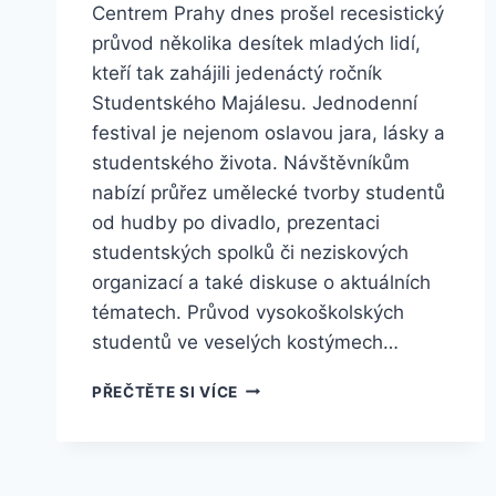
Centrem Prahy dnes prošel recesistický
průvod několika desítek mladých lidí,
kteří tak zahájili jedenáctý ročník
Studentského Majálesu. Jednodenní
festival je nejenom oslavou jara, lásky a
studentského života. Návštěvníkům
nabízí průřez umělecké tvorby studentů
od hudby po divadlo, prezentaci
studentských spolků či neziskových
organizací a také diskuse o aktuálních
tématech. Průvod vysokoškolských
studentů ve veselých kostýmech…
CENTREM
PŘEČTĚTE SI VÍCE
PRAHY
PROŠEL
RECESISTICKÝ
PRŮVOD