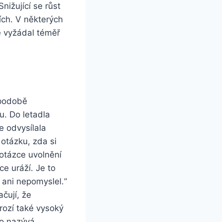
Snižující se růst
ích. V některých
ké vyžádal téměř
 podobě
u. Do letadla
e odvysílala
otázku, zda si
otázce uvolnění
e uráží. Je to
 ani nepomyslel.“
ačují, že
rozí také vysoký
to nazývá