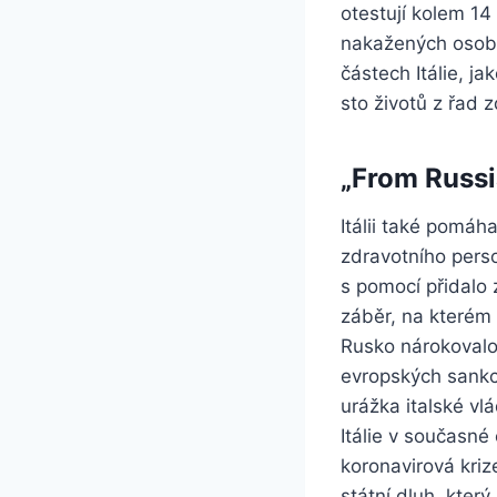
otestují kolem 14 t
nakažených osob 
částech Itálie, ja
sto životů z řad 
„From Russi
Itálii také pomáh
zdravotního pers
s pomocí přidalo 
záběr, na kterém 
Rusko nárokovalo
evropských sankc
urážka italské vl
Itálie v současné
koronavirová kriz
státní dluh, kter