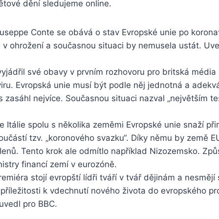
Světové dění sledujeme online.
iuseppe Conte se obává o stav Evropské unie po koronavi
 v ohrožení a současnou situaci by nemusela ustát. Uved
yjádřil své obavy v prvním rozhovoru pro britská média
iru. Evropská unie musí být podle něj jednotná a adek
s zasáhl nejvíce. Současnou situaci nazval „největším 
e Itálie spolu s několika zeměmi Evropské unie snaží př
součástí tzv. „koronového svazku“. Díky němu by země EU
lenů. Tento krok ale odmítlo například Nizozemsko. Způ
stry financí zemí v eurozóně.
emiéra stojí evropští lídři tváří v tvář dějinám a nesmějí
příležitosti k vdechnutí nového života do evropského pro
 uvedl pro BBC.