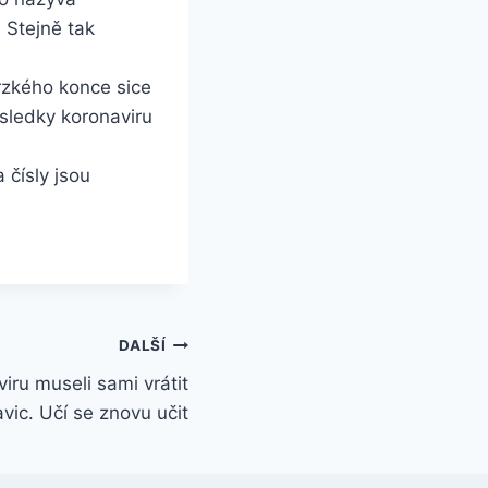
 Stejně tak
brzkého konce sice
následky koronaviru
 čísly jsou
DALŠÍ
viru museli sami vrátit
avic. Učí se znovu učit