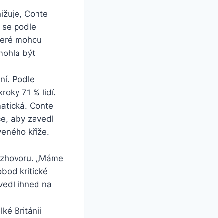
nižuje, Conte
v se podle
které mohou
mohla být
ní. Podle
oky 71 % lidí.
matická. Conte
ce, aby zavedl
veného kříže.
 rozhovoru. „Máme
obod kritické
avedl ihned na
ké Británii