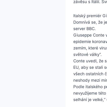
závěsu s Itálií. 
Italský premiér G
Domnívá se, že je
server BBC.
Giuseppe Conte v
epidemie koronav
zemím, které viru
světové války“.
Conte uvedl, že s
EU, aby se stali 
všech ostatních č
neshody mezi mini
Podle italského pr
nevyužijeme této 
selhání je velké,“