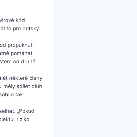
rové krizi.
l to pro britský
 od propuknutí
vátně pomáhat
testem od druhé
imět některé členy
 měly sdílet dluh
sobilo tak
 selhat. „Pokud
jektu, riziko