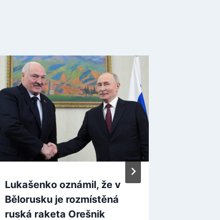
Lukašenko oznámil, že v
Severní
Bělorusku je rozmístěná
další d
ruská raketa Orešnik
6. 10. 2022