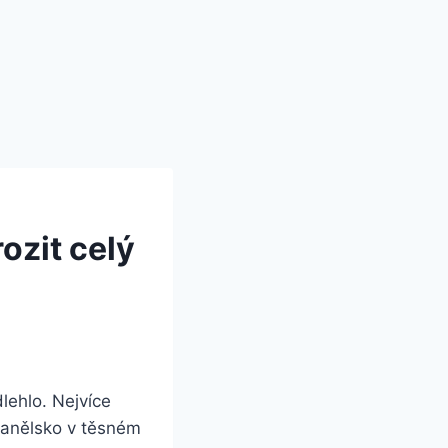
ozit celý
lehlo. Nejvíce
panělsko v těsném