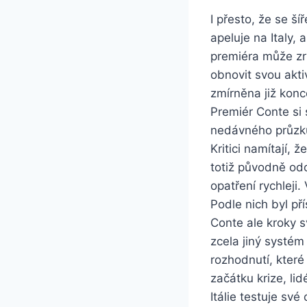
I přesto, že se ší
apeluje na Italy,
premiéra může zr
obnovit svou akti
zmírněna již konc
Premiér Conte si 
nedávného průzkum
Kritici namítají,
totiž původně odo
opatření rychleji
Podle nich byl př
Conte ale kroky s
zcela jiný systém
rozhodnutí, které
začátku krize, li
Itálie testuje sv