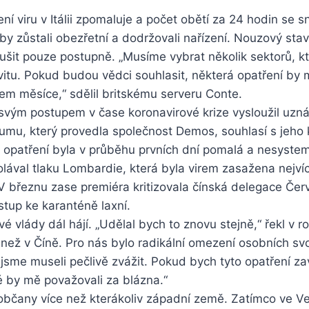
ření viru v Itálii zpomaluje a počet obětí za 24 hodin se s
 aby zůstali obezřetní a dodržovali nařízení. Nouzový sta
ušit pouze postupně. „Musíme vybrat několik sektorů, 
vitu. Pokud budou vědci souhlasit, některá opatření by 
em měsíce,“ sdělil britskému serveru Conte.
svým postupem v čase koronavirové krize vysloužil uzná
u, který provedla společnost Demos, souhlasí s jeho kr
 že opatření byla v průběhu prvních dní pomalá a nesyste
lával tlaku Lombardie, která byla virem zasažena nejví
. V březnu zase premiéra kritizovala čínská delegace Čer
ístup ke karanténě laxní.
vé vlády dál hájí. „Udělal bych to znovu stejně,“ řekl v
 než v Číně. Pro nás bylo radikální omezení osobních sv
 jsme museli pečlivě zvážit. Pokud bych tyto opatření z
dé by mě považovali za blázna.“
é občany více než kterákoliv západní země. Zatímco ve Vel