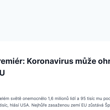
premiér: Koronavirus může ohr
EU
lém světě onemocnělo 1,6 milionů lidí a 95 tisíc mu pod
isíc, hlásí USA. Nejhůře zasaženou zemí EU zůstává Š