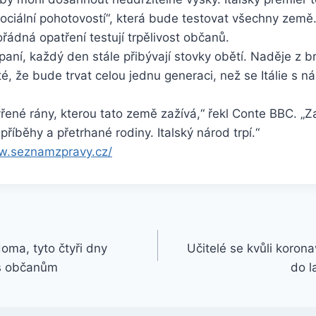
ciální pohotovostí“, která bude testovat všechny země.
ádná opatření testují trpělivost občanů.
rpaní, každý den stále přibývají stovky obětí. Naděje z 
isté, že bude trvat celou jednu generaci, než se Itálie s 
vřené rány, kterou tato země zažívá,“ řekl Conte BBC. „Za
příběhy a přetrhané rodiny. Italský národ trpí.“
w.seznamzpravy.cz/
oma, tyto čtyři dny
Učitelé se kvůli korona
iš občanům
do l