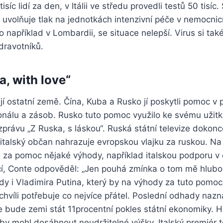
isíc lidí za den, v Itálii ve středu provedli testů 50 tisíc. 
uvolňuje tlak na jednotkách intenzivní péče v nemocnic
ko například v Lombardii, se situace nelepší. Virus si ta
zdravotníků.
a, with love“
ají ostatní země. Čína, Kuba a Rusko jí poskytli pomoc v
onálu a zásob. Rusko tuto pomoc využilo ke svému užitk
zprávu „Z Ruska, s láskou“. Ruská státní televize dokonc
italský občan nahrazuje evropskou vlajku za ruskou. Na 
 za pomoc nějaké výhody, například italskou podporu v 
í, Conte odpověděl: „Jen pouhá zmínka o tom mě hluboc
ády i Vladimira Putina, který by na výhody za tuto pomoc
 chvíli potřebuje co nejvíce přátel. Poslední odhady nazn
e bude zemi stát 11procentní pokles státní ekonomiky. H
ý by mohl dosáhnout neudržitelné výšky. Italský premiér 