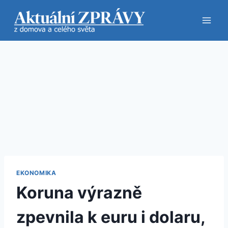
Přeskočit
na
obsah
EKONOMIKA
Koruna výrazně
zpevnila k euru i dolaru,