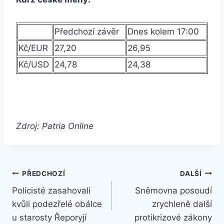
Předchozí závěr
Dnes kolem 17:00
Kč/EUR
27,20
26,95
Kč/USD
24,78
24,38
Zdroj: Patria Online
Navigace
PŘEDCHOZÍ
DALŠÍ
Policisté zasahovali
Sněmovna posoudí
pro
kvůli podezřelé obálce
zrychleně další
příspěvek
u starosty Řeporyjí
protikrizové zákony