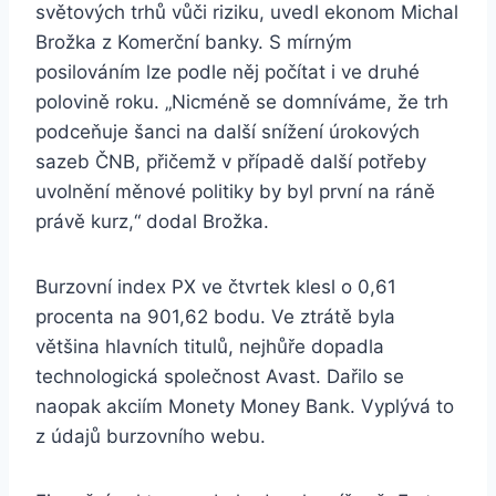
světových trhů vůči riziku, uvedl ekonom Michal
Brožka z Komerční banky. S mírným
posilováním lze podle něj počítat i ve druhé
polovině roku. „Nicméně se domníváme, že trh
podceňuje šanci na další snížení úrokových
sazeb ČNB, přičemž v případě další potřeby
uvolnění měnové politiky by byl první na ráně
právě kurz,“ dodal Brožka.
Burzovní index PX ve čtvrtek klesl o 0,61
procenta na 901,62 bodu. Ve ztrátě byla
většina hlavních titulů, nejhůře dopadla
technologická společnost Avast. Dařilo se
naopak akciím Monety Money Bank. Vyplývá to
z údajů burzovního webu.