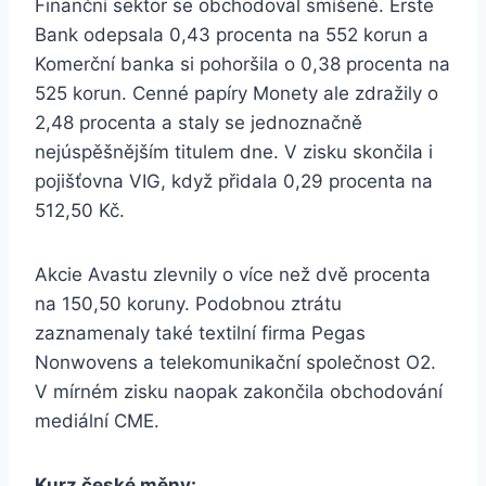
Finanční sektor se obchodoval smíšeně. Erste
Bank odepsala 0,43 procenta na 552 korun a
Komerční banka si pohoršila o 0,38 procenta na
525 korun. Cenné papíry Monety ale zdražily o
2,48 procenta a staly se jednoznačně
nejúspěšnějším titulem dne. V zisku skončila i
pojišťovna VIG, když přidala 0,29 procenta na
512,50 Kč.
Akcie Avastu zlevnily o více než dvě procenta
na 150,50 koruny. Podobnou ztrátu
zaznamenaly také textilní firma Pegas
Nonwovens a telekomunikační společnost O2.
V mírném zisku naopak zakončila obchodování
mediální CME.
Kurz české měny: