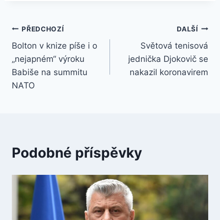
Navigace
PŘEDCHOZÍ
DALŠÍ
Bolton v knize píše i o
Světová tenisová
pro
„nejapném“ výroku
jednička Djokovič se
příspěvek
Babiše na summitu
nakazil koronavirem
NATO
Podobné příspěvky