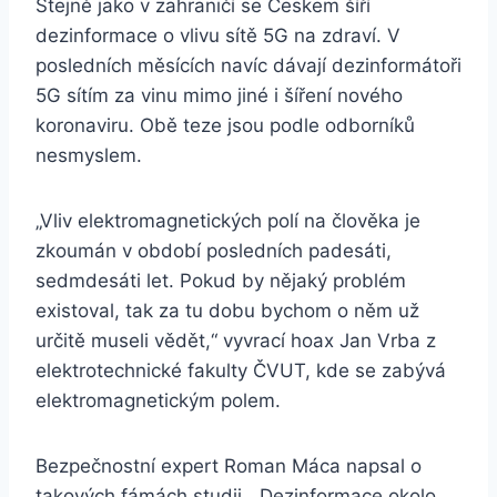
Stejně jako v zahraničí se Českem šíří
dezinformace o vlivu sítě 5G na zdraví. V
posledních měsících navíc dávají dezinformátoři
5G sítím za vinu mimo jiné i šíření nového
koronaviru. Obě teze jsou podle odborníků
nesmyslem.
„Vliv elektromagnetických polí na člověka je
zkoumán v období posledních padesáti,
sedmdesáti let. Pokud by nějaký problém
existoval, tak za tu dobu bychom o něm už
určitě museli vědět,“ vyvrací hoax Jan Vrba z
elektrotechnické fakulty ČVUT, kde se zabývá
elektromagnetickým polem.
Bezpečnostní expert Roman Máca napsal o
takových fámách studii. „Dezinformace okolo