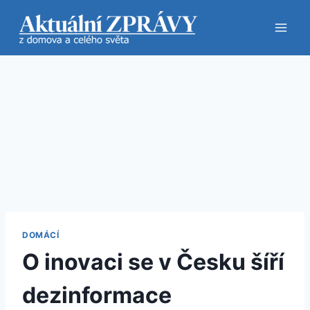
Přeskočit
na
obsah
DOMÁCÍ
O inovaci se v Česku šíří
dezinformace