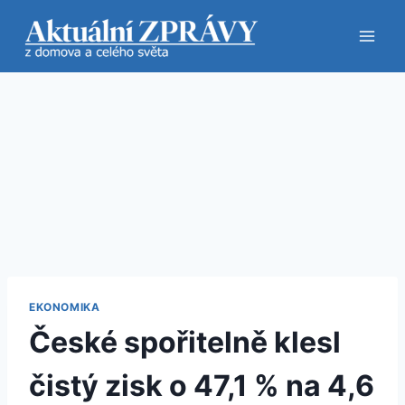
Přeskočit
na
obsah
EKONOMIKA
České spořitelně klesl
čistý zisk o 47,1 % na 4,6