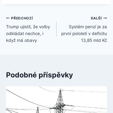
Navigace
PŘEDCHOZÍ
DALŠÍ
Trump ujistil, že volby
Systém penzí je za
pro
odkládat nechce, i
první pololetí v deficitu
příspěvek
když má obavy
13,85 mld Kč
Podobné příspěvky