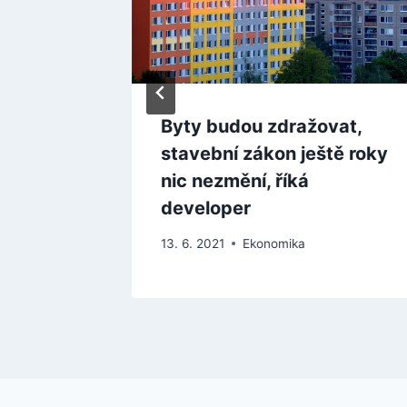
G z
Byty budou zdražovat,
tletí
stavební zákon ještě roky
a
nic nezmění, říká
developer
13. 6. 2021
Ekonomika