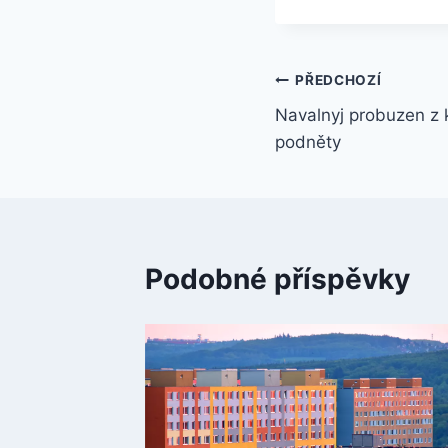
Navigace
PŘEDCHOZÍ
Navalnyj probuzen z 
pro
podněty
příspěvek
Podobné příspěvky