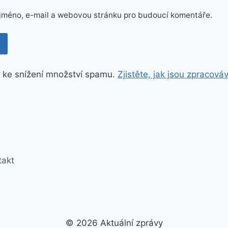
e jméno, e-mail a webovou stránku pro budoucí komentáře.
 ke snížení množství spamu.
Zjistěte, jak jsou zpracová
takt
© 2026 Aktuální zprávy