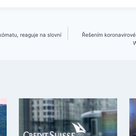
kómatu, reaguje na slovní
Řešením koronavirové 
W