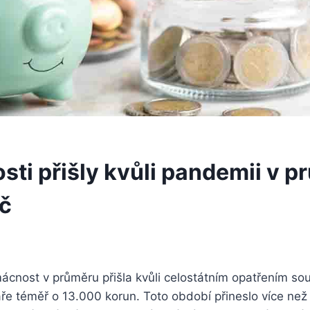
ti přišly kvůli pandemii v p
č
cnost v průměru přišla kvůli celostátním opatřením sou
ře téměř o 13.000 korun. Toto období přineslo více než