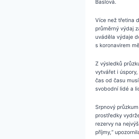
Baslová.
Více než třetina
průměrný výdaj za
uváděla výdaje d
s koronavirem měl
Z výsledků průzku
vytvářet i úspory,
čas od času musí 
svobodní lidé a l
Srpnový průzkum 
prostředky vydrž
rezervy na nejvýš
příjmy,“ upozornil