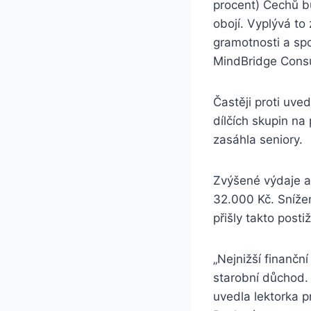
procent) Čechů b
obojí. Vyplývá to
gramotnosti a spo
MindBridge Consu
Častěji proti uv
dílčích skupin n
zasáhla seniory.
Zvýšené výdaje a 
32.000 Kč. Snížen
přišly takto post
„Nejnižší finanční
starobní důchod. Č
uvedla lektorka p