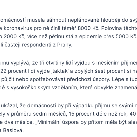
 domácností musela sáhnout neplánovaně hlouběji do sv
 koronavirus pro ně činil téměř 8000 Kč. Polovina těch
o 2000 Kč, více než pětinu stála epidemie přes 5000 Kč
i častěji respondenti z Prahy.
mu vyplývá, že tři čtvrtiny lidí vyjdou s měsíčním příj
 22 procent lidí vyjde ‚taktak‘ a zbylých šest procent si 
půjčit nebo spotřebovávat předchozí úspory. Lépe situo
idé s vysokoškolským vzděláním, které obvykle znamená i
ukázal, že domácnosti by při výpadku příjmu se svými
ely v průměru sedm měsíců, 15 procent déle než rok, 4
e dva měsíce. „Minimální úspora by přitom měla být ales
a Baslová.