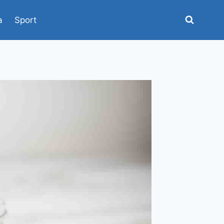
a
Sport