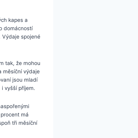
ých kapes a
to domácností
. Výdaje spojené
mem tak, že mohou
na měsíční výdaje
vaní jsou mladí
 vyšší příjem.
 naspořenými
0 procent má
poň tři měsíční