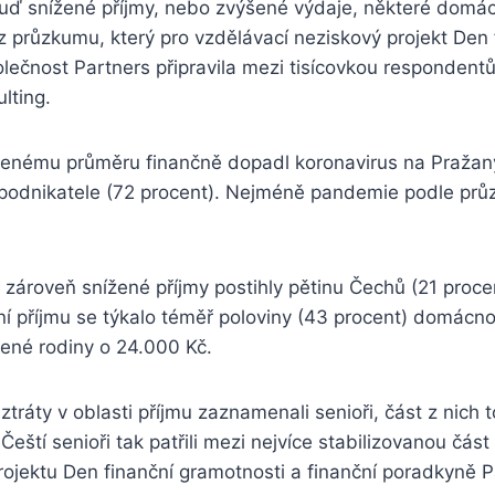
uď snížené příjmy, nebo zvýšené výdaje, některé domácn
 z průzkumu, který pro vzdělávací neziskový projekt Den 
lečnost Partners připravila mezi tisícovkou respondent
lting.
edenému průměru finančně dopadl koronavirus na Pražany
a podnikatele (72 procent). Nejméně pandemie podle pr
zároveň snížené příjmy postihly pětinu Čechů (21 procent
í příjmu se týkalo téměř poloviny (43 procent) domácno
ižené rodiny o 24.000 Kč.
 ztráty v oblasti příjmu zaznamenali senioři, část z nich t
eští senioři tak patřili mezi nejvíce stabilizovanou část
rojektu Den finanční gramotnosti a finanční poradkyně P