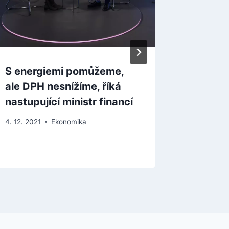
S energiemi pomůžeme,
Schode
ale DPH nesnížíme, říká
pololet
nastupující ministr financí
proti kv
4. 12. 2021
Ekonomika
3. 7. 2023