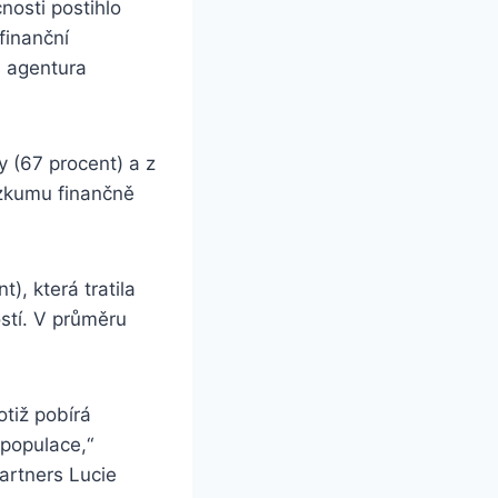
osti postihlo
finanční
ů agentura
 (67 procent) a z
ůzkumu finančně
), která tratila
stí. V průměru
otiž pobírá
 populace,“
artners Lucie