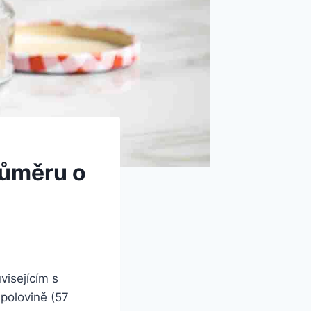
růměru o
visejícím s
 polovině (57