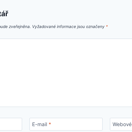
tář
bude zveřejněna.
Vyžadované informace jsou označeny
*
E-mail
*
Webové 