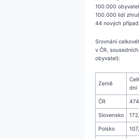
100.000 obyvatel
100.000 lidí zhr
44 nových případ
Srovnání celkové
v ČR, sousedních
obyvatel):
Cel
Země
dní
ČR
474
Slovensko
172
Polsko
107