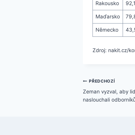
Rakousko
92,
Maďarsko
79,
Německo
43,
Zdroj: nakit.cz/k
Navigace
PŘEDCHOZÍ
Zeman vyzval, aby lid
pro
naslouchali odborní
příspěvek