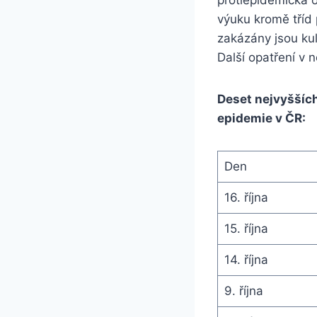
výuku kromě tříd 
zakázány jsou kul
Další opatření v 
Deset nejvyššíc
epidemie v ČR:
Den
16. října
15. října
14. října
9. října