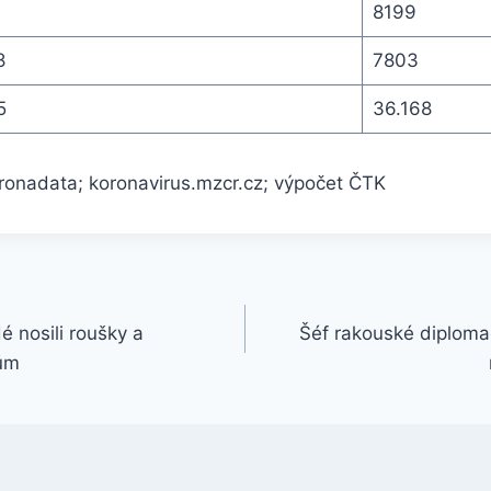
1
8199
8
7803
5
36.168
oronadata; koronavirus.mzcr.cz; výpočet ČTK
é nosili roušky a
Šéf rakouské diploma
kům