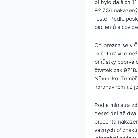
přibylo dalších 1
92.736 nakaženýc
roste. Podle posl
pacientů s covide
Od března se v Če
počet už více než
přírůstky poprvé 
čtvrtek pak 9718
Německo. Téměř dv
koronavirem už je
Podle ministra z
deset dní až dva 
procenta nakažen
vážných příznaků,