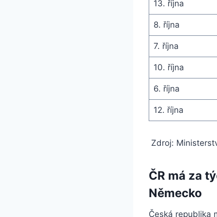
13. října
8. října
7. října
10. října
6. října
12. října
Zdroj: Ministerst
ČR má za tý
Německo
Česká republika 