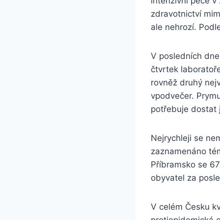
intenzivní péče v
zdravotnictví mi
ale nehrozí. Podl
V posledních dnec
čtvrtek laboratoř
rovněž druhý nejv
vpodvečer. Prymul
potřebuje dostat 
Nejrychleji se ne
zaznamenáno tém
Příbramsko se 6
obyvatel za posl
V celém Česku kvů
protiepidemická o