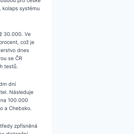
ny budou pro české
, kolaps systému
ež 30.000. Ve
procent, což je
sterstvo dnes
erou se ČR
h testů.
edm dní
el. Následuje
 na 100.000
ko a Chebsko.
středy zpřísněná
na distanční