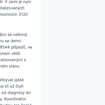
í. V zemi je nyní
italizovaných
emocnicích 3120
íjnu se celkový
dnu se denní
 9544 případů, ve
nohem větší
talizovaných s
žném stavu.
řibývat ještě
 tři až čtyři
a od diagnózy do
y. Koordinátor