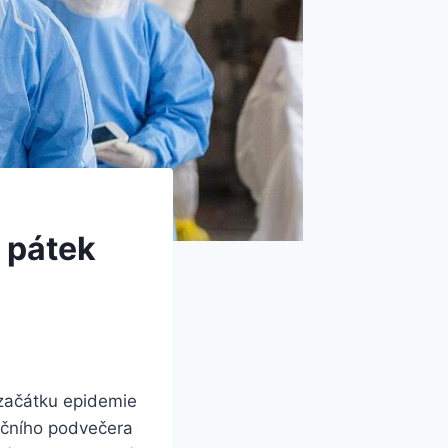
 pátek
 začátku epidemie
tečního podvečera