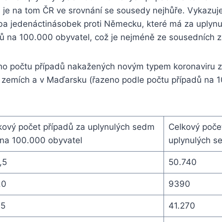
 je na tom ČR ve srovnání se sousedy nejhůře. Vykazuj
uba jedenáctinásobek proti Německu, které má za uplynu
ů na 100.000 obyvatel, což je nejméně ze sousedních z
ho počtu případů nakažených novým typem koronaviru z
 zemích a v Maďarsku (řazeno podle počtu případů na 
kový počet případů za uplynulých sedm
Celkový poče
 na 100.000 obyvatel
uplynulých s
,5
50.740
,0
9390
,5
41.270