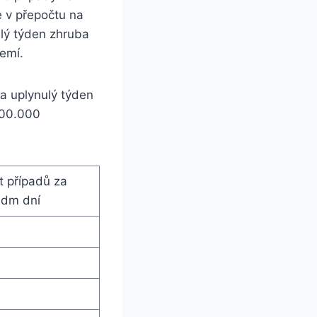
e v přepočtu na
lý týden zhruba
emí.
a uplynulý týden
100.000
t případů za
edm dní