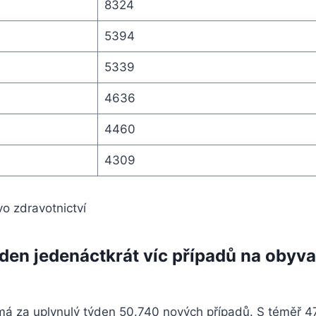
8324
5394
5339
4636
4460
4309
vo zdravotnictví
den jedenáctkrát víc případů na obyva
má za uplynulý týden 50.740 nových případů. S téměř 4