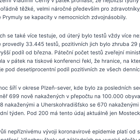
 zemi Vladimír Černý v pátek prohlásil, že nejbližší týd
mořádně těžké, velmi náročné především pro zdravotníky
e Prymuly se kapacity v nemocnicích zdvojnásobily.
h se také více testuje, od úterý bylo testů vždy více n
e provedly 33.445 testů, pozitivních jich bylo zhruba 29 
yšší podíl od března. Páteční počet testů zveřejní mini
a v pátek na tiskové konferenci řekl, že hranice, na kt
je pod desetiprocentní podíl pozitivních ze všech denníc
moc šíří v okrese Plzeň-sever, kde bylo za posledních s
ěř 699 nově nakažených v přepočtu na 100.000 obyvat
78 nakaženými a Uherskohradišťsko se 670 nakaženými
ední týden. Pod 200 má tento údaj aktuálně jen Mostec
li nepříznivému vývoji koronavirové epidemie platí od 
patření. Všechny školy od základních po vysoké přešly 