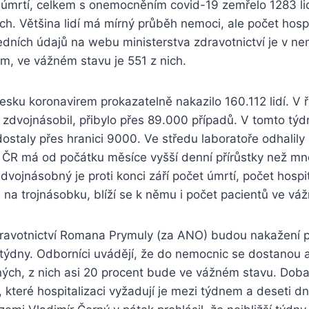
1 úmrtí, celkem s onemocněním covid-19 zemřelo 1283 lid
h. Většina lidí má mírný průběh nemoci, ale počet hosp
edních údajů na webu ministerstva zdravotnictví je v n
m, ve vážném stavu je 551 z nich.
sku koronavirem prokazatelně nakazilo 160.112 lidí. V ř
 zdvojnásobil, přibylo přes 89.000 případů. V tomto tý
dostaly přes hranici 9000. Ve středu laboratoře odhalily
. ČR má od počátku měsíce vyšší denní přírůstky než m
ojnásobný je proti konci září počet úmrtí, počet hospi
 na trojnásobku, blíží se k němu i počet pacientů ve vá
dravotnictví Romana Prymuly (za ANO) budou nakažení p
týdny. Odborníci uvádějí, že do nemocnic se dostanou asi
ých, z nich asi 20 procent bude ve vážném stavu. Dob
 které hospitalizaci vyžadují je mezi týdnem a deseti dn