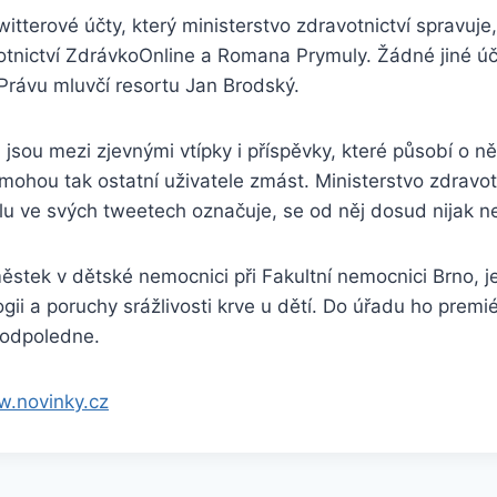
twitterové účty, který ministerstvo zdravotnictví spravuje
otnictví ZdrávkoOnline a Romana Prymuly. Žádné jiné úč
 Právu mluvčí resortu Jan Brodský.
jsou mezi zjevnými vtípky i příspěvky, které působí o n
mohou tak ostatní uživatele zmást. Ministerstvo zdravotn
lu ve svých tweetech označuje, se od něj dosud nijak n
ěstek v dětské nemocnici při Fakultní nemocnici Brno, 
ii a poruchy srážlivosti krve u dětí. Do úřadu ho premi
 odpoledne.
w.novinky.cz