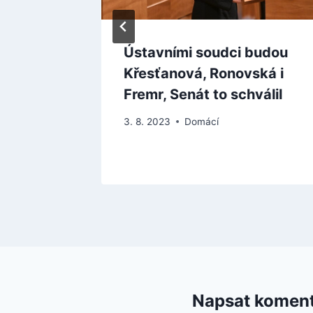
í
Ústavními soudci budou
h
Křesťanová, Ronovská i
ltací
Fremr, Senát to schválil
3. 8. 2023
Domácí
Napsat komen