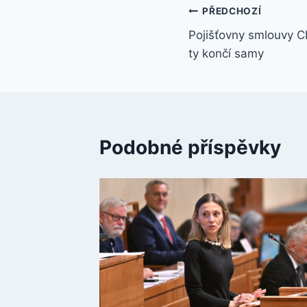
Navigace
PŘEDCHOZÍ
Pojišťovny smlouvy C
pro
ty končí samy
příspěvek
Podobné příspěvky