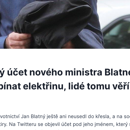
ý účet nového ministra Blat
ínat elektřinu, lidé tomu věří
otnictví Jan Blatný ještě ani neusedl do křesla, a na soc
tiry. Na Twitteru se objevil účet pod jeho jménem, který s