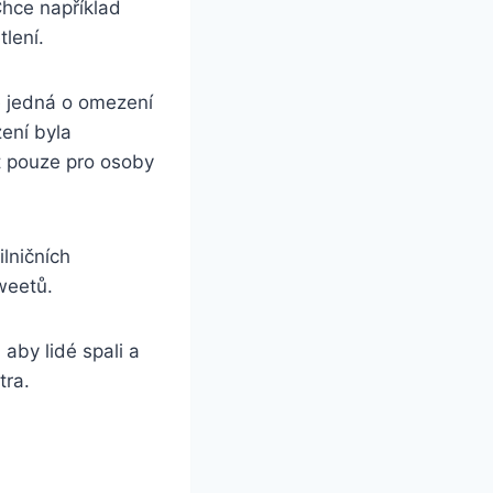
 Chce například
tlení.
e jedná o omezení
zení byla
t pouze pro osoby
ilničních
tweetů.
 aby lidé spali a
tra.