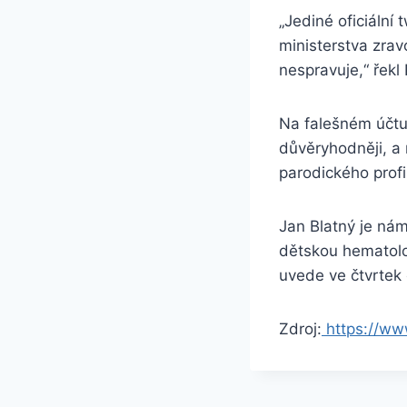
„Jediné oficiální 
ministerstva zrav
nespravuje,“ řekl
Na falešném účtu 
důvěryhodněji, a 
parodického profi
Jan Blatný je nám
dětskou hematolog
uvede ve čtvrtek
Zdroj:
https://ww