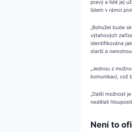
pravý a lidé jej 
lidem v rámci pro
„Bohužel bude sku
výtahových zaříze
identifikována j
starší a nemohoucí
„Jednou z možnost
komunikací, což b
„Další možnost je 
nedělali hloupost
Není to of