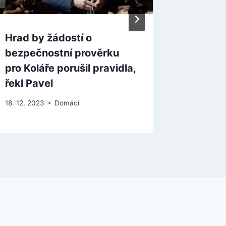
Hrad by žádostí o
Senátoř
bezpečnostní prověrku
příspě
pro Koláře porušil pravidla,
lidi v 
řekl Pavel
4. 3. 2021
18. 12. 2023
Domácí