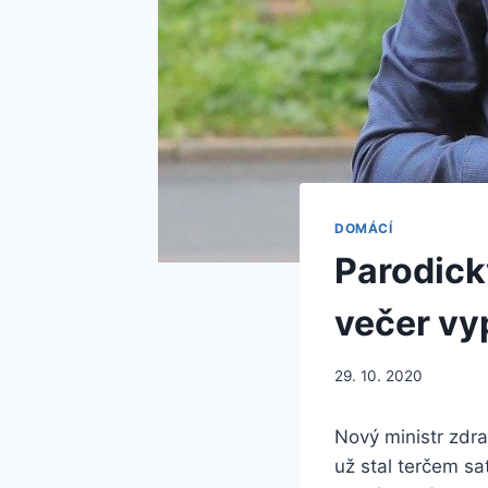
DOMÁCÍ
Parodick
večer vyp
29. 10. 2020
Nový ministr zdrav
už stal terčem sa