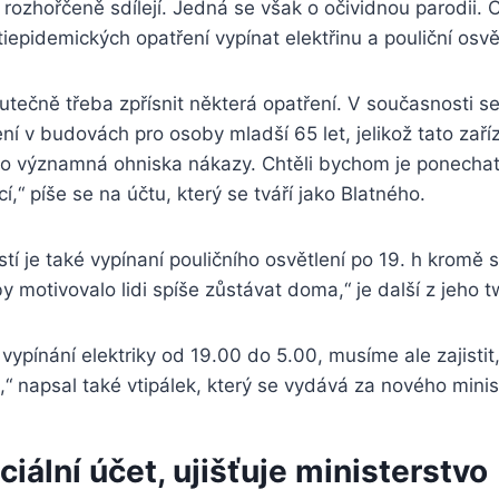
už rozhořčeně sdílejí. Jedná se však o očividnou parodii.
tiepidemických opatření vypínat elektřinu a pouliční osvě
tečně třeba zpřísnit některá opatření. V současnosti s
ní v budovách pro osoby mladší 65 let, jelikož tato zaří
ako významná ohniska nákazy. Chtěli bychom je ponecha
,“ píše se na účtu, který se tváří jako Blatného.
í je také vypínaní pouličního osvětlení po 19. h kromě s
y motivovalo lidi spíše zůstávat doma,“ je další z jeho 
vypínání elektriky od 19.00 do 5.00, musíme ale zajistit,
i,“ napsal také vtipálek, který se vydává za nového minis
iciální účet, ujišťuje ministerstvo