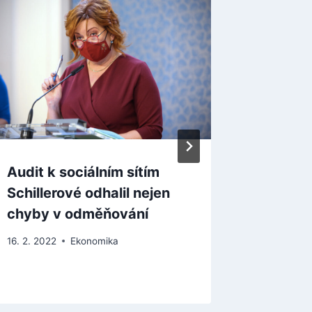
Audit k sociálním sítím
Situac
Schillerové odhalil nejen
je stabi
chyby v odměňování
EU po 
16. 2. 2022
Ekonomika
24. 3. 202