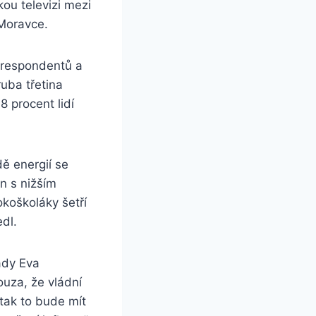
ou televizi mezi
 Moravce.
 respondentů a
uba třetina
 procent lidí
ě energií se
in s nižším
okoškoláky šetří
edl.
ady Eva
uza, že vládní
tak to bude mít