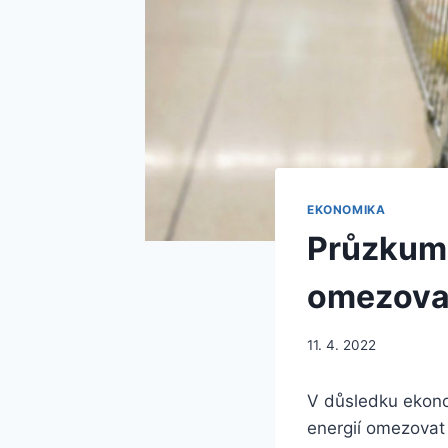
EKONOMIKA
Průzkum:
omezovat
11. 4. 2022
V důsledku ekono
energií omezovat