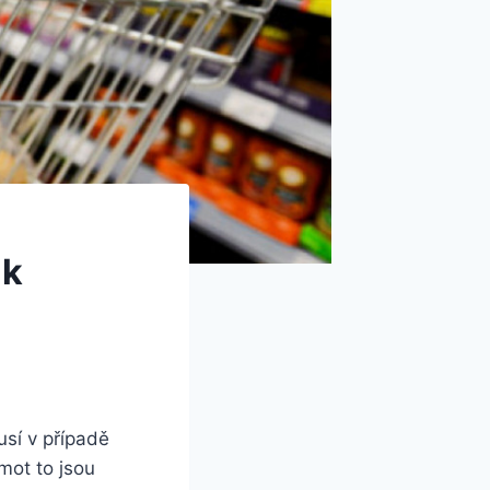
ak
sí v případě
mot to jsou