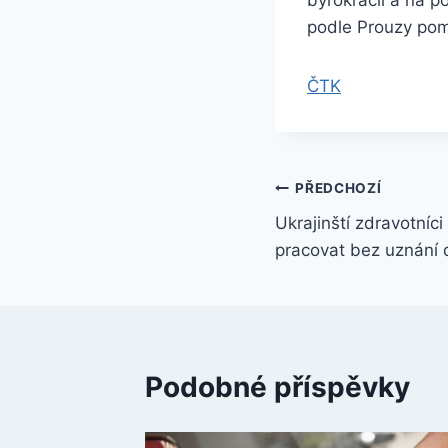
podle Prouzy pom
ČTK
Navigace
PŘEDCHOZÍ
Ukrajinští zdravotníci
pro
pracovat bez uznání 
příspěvek
Podobné příspěvky