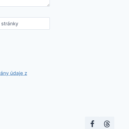
stránky
vány údaje z