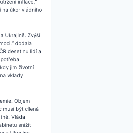
tržení inflace,“
í na úkor vládního
a Ukrajině. Zvýší
moci,“ dodala
R desetinu lidí a
e potřeba
kdy jim životní
 na vklady
ndemie. Objem
c musí být cílená
atně. Vláda
abinetu snížit
na z Ukrajiny