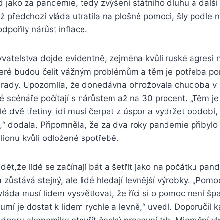
 jako za pandemie, tedy zvýšení státního dluhu a další u
ež předchozí vláda utratila na plošné pomoci, šly podle n
dpořily nárůst inflace.
vatelstva dojde evidentně, zejména kvůli ruské agresi n
teré budou čelit vážným problémům a těm je potřeba po
 rady. Upozornila, že donedávna ohrožovala chudoba v Č
ké scénáře počítají s nárůstem až na 30 procent. „Těm j
é dvě třetiny lidí musí čerpat z úspor a vydržet období, 
,“ dodala. Připomněla, že za dva roky pandemie přibylo
lionu kvůli odložené spotřebě.
idět,že lidé se začínají bát a šetřit jako na počátku pa
 zůstává stejný, ale lidé hledají levnější výrobky. „Pomo
láda musí lidem vysvětlovat, že říci si o pomoc není šp
umí je dostat k lidem rychle a levně,“ uvedl. Doporučil k
odporu ekonomiky otevřít český pracovní trh. Migrační vl