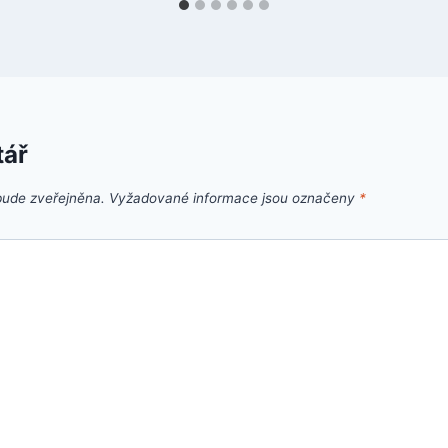
tář
bude zveřejněna.
Vyžadované informace jsou označeny
*