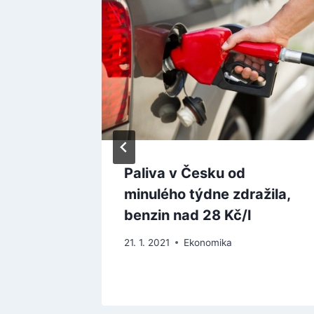
li
Paliva v Česku od
ky na
minulého týdne zdražila,
benzin nad 28 Kč/l
21. 1. 2021
Ekonomika