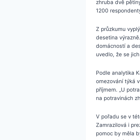
zhruba dvě pětiny
1200 respondenty
Z průzkumu vyplý
desetina výrazně
domácností a des
uvedlo, že se jich
Podle analytika K
omezování týká vý
příjmem. „U potra
na potravinách zhr
V pořadu se v té
Zamrazilová i pr
pomoc by měla být