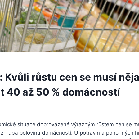
 Kvůli růstu cen se musí něj
 40 až 50 % domácností
mické situace doprovázené výrazným růstem cen se mu
 zhruba polovina domácností. U potravin a pohonných h