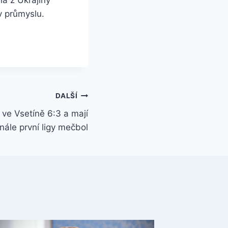
v průmyslu.
DALŠÍ
i ve Vsetíně 6:3 a mají
inále první ligy mečbol