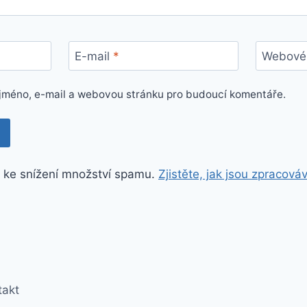
E-mail
*
Webové 
e jméno, e-mail a webovou stránku pro budoucí komentáře.
 ke snížení množství spamu.
Zjistěte, jak jsou zpracová
takt