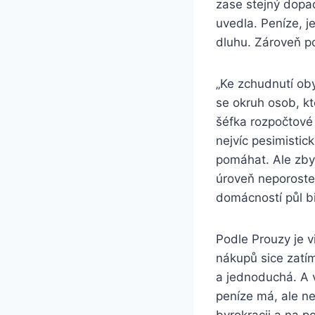
zase stejný dopad
uvedla. Peníze, j
dluhu. Zároveň po
„Ke zchudnutí oby
se okruh osob, k
šéfka rozpočtové
nejvíc pesimistic
pomáhat. Ale zbyl
úroveň neporoste
domácností půl bi
Podle Prouzy je v
nákupů sice zatím
a jednoduchá. A v
peníze má, ale ne
byrokracii a na p