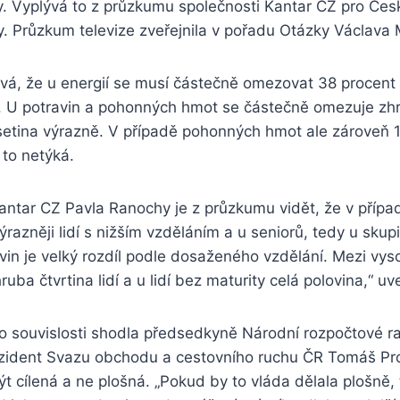
. Vyplývá to z průzkumu společnosti Kantar CZ pro Česk
. Průzkum televize zveřejnila v pořadu Otázky Václava
vá, že u energií se musí částečně omezovat 38 procent
. U potravin a pohonných hmot se částečně omezuje zhr
etina výrazně. V případě pohonných hmot ale zároveň 18
 to netýká.
antar CZ Pavla Ranochy je z průzkumu vidět, že v případ
razněji lidí s nižším vzděláním a u seniorů, tedy u skup
vin je velký rozdíl podle dosaženého vzdělání. Mezi vys
uba čtvrtina lidí a u lidí bez maturity celá polovina,“ uv
to souvislosti shodla předsedkyně Národní rozpočtové r
ezident Svazu obchodu a cestovního ruchu ČR Tomáš Pro
 cílená a ne plošná. „Pokud by to vláda dělala plošně, 