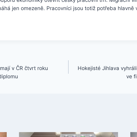
áhá jen omezeně. Pracovníci jsou totiž potřeba hlavně 
 mají v ČR čtvrt roku
Hokejisté Jihlava vyhrál
diplomu
ve f