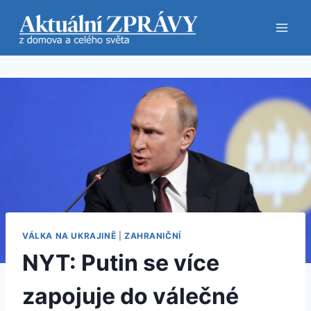
Přeskočit
na
obsah
VÁLKA NA UKRAJINĚ
|
ZAHRANIČNÍ
NYT: Putin se více
zapojuje do válečné