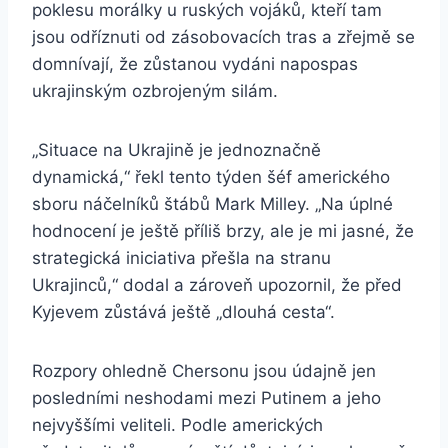
poklesu morálky u ruských vojáků, kteří tam
jsou odříznuti od zásobovacích tras a zřejmě se
domnívají, že zůstanou vydáni napospas
ukrajinským ozbrojeným silám.
„Situace na Ukrajině je jednoznačně
dynamická,“ řekl tento týden šéf amerického
sboru náčelníků štábů Mark Milley. „Na úplné
hodnocení je ještě příliš brzy, ale je mi jasné, že
strategická iniciativa přešla na stranu
Ukrajinců,“ dodal a zároveň upozornil, že před
Kyjevem zůstává ještě „dlouhá cesta“.
Rozpory ohledně Chersonu jsou údajně jen
posledními neshodami mezi Putinem a jeho
nejvyššími veliteli. Podle amerických