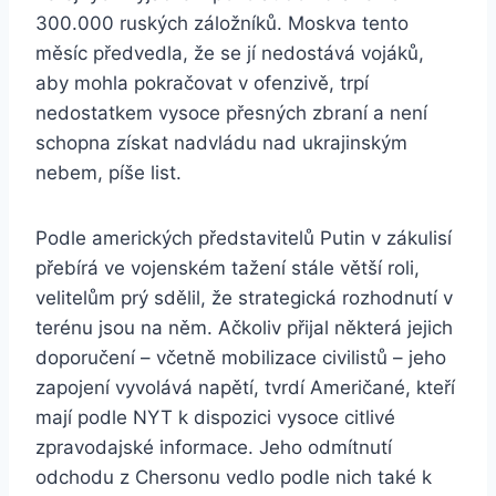
300.000 ruských záložníků. Moskva tento
měsíc předvedla, že se jí nedostává vojáků,
aby mohla pokračovat v ofenzivě, trpí
nedostatkem vysoce přesných zbraní a není
schopna získat nadvládu nad ukrajinským
nebem, píše list.
Podle amerických představitelů Putin v zákulisí
přebírá ve vojenském tažení stále větší roli,
velitelům prý sdělil, že strategická rozhodnutí v
terénu jsou na něm. Ačkoliv přijal některá jejich
doporučení – včetně mobilizace civilistů – jeho
zapojení vyvolává napětí, tvrdí Američané, kteří
mají podle NYT k dispozici vysoce citlivé
zpravodajské informace. Jeho odmítnutí
odchodu z Chersonu vedlo podle nich také k