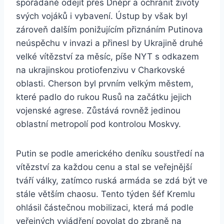
spořádaně odejít přes Dněpr a ochránit životy
svých vojáků i vybavení. Ústup by však byl
zároveň dalším ponižujícím přiznáním Putinova
neúspěchu v invazi a přinesl by Ukrajině druhé
velké vítězství za měsíc, píše NYT s odkazem
na ukrajinskou protiofenzivu v Charkovské
oblasti. Cherson byl prvním velkým městem,
které padlo do rukou Rusů na začátku jejich
vojenské agrese. Zůstává rovněž jedinou
oblastní metropolí pod kontrolou Moskvy.
Putin se podle amerického deníku soustředí na
vítězství za každou cenu a stal se veřejnější
tváří války, zatímco ruská armáda se zdá být ve
stále větším chaosu. Tento týden šéf Kremlu
ohlásil částečnou mobilizaci, která má podle
veřejných vyjádření povolat do zbraně na