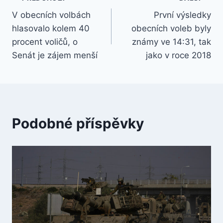
Navigace
V obecních volbách
První výsledky
pro
hlasovalo kolem 40
obecních voleb byly
příspěvek
procent voličů, o
známy ve 14:31, tak
Senát je zájem menší
jako v roce 2018
Podobné příspěvky