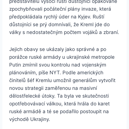
představitelů vysocí ruští důstojníci opakovaně
zpochybňovali počáteční plány invaze, která
předpokládala rychlý úder na Kyjev. Ruští
důstojníci se prý domnívali, že Kreml jde do
války s nedostatečným počtem vojáků a zbraní.
Jejich obavy se ukázaly jako správné a po
porážce ruské armády u ukrajinské metropole
Putin zmírnil svou kontrolu nad vojenským
plánováním, píše NYT. Podle amerických
činitelů šéf Kremlu umožnil generálům vytvořit
novou strategii zaměřenou na masivní
dělostřelecké útoky. Ta byla ve skutečnosti
opotřebovávací válkou, která hrála do karet
ruské armádě a té se podařilo postoupit na
východě Ukrajiny.