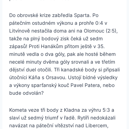
Do obrovské krize zabředla Sparta. Po
pátečním ostudném výkonu a prohře 0:4 v
Litvínově nestačila doma ani na Olomouc (2:5),
takže na plný bodový zisk čeká už sedm
zápasů! Proti Hanákům přitom ještě v 35.
minutě vedla o dva góly, pak ale hosté během
necelé minuty dvěma góly srovnali a ve třetím
dějství duel otočili. Tři kanadské body si připsali
útočníci Káňa s Orsavou. Ustojí bídné výsledky
a výkony sparťanský kouč Pavel Patera, nebo
bude odvolán?
Kometa veze tři body z Kladna za výhru 5:3 a
slaví už sedmý triumf v řadě. Rytíři nedokázali
navázat na páteční vítězství nad Libercem,