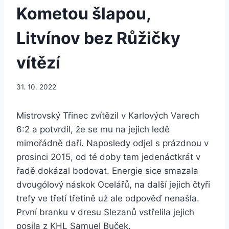
Kometou šlapou,
Litvínov bez Růžičky
vítězí
31. 10. 2022
Mistrovský Třinec zvítězil v Karlových Varech
6:2 a potvrdil, že se mu na jejich ledě
mimořádně daří. Naposledy odjel s prázdnou v
prosinci 2015, od té doby tam jedenáctkrát v
řadě dokázal bodovat. Energie sice smazala
dvougólový náskok Ocelářů, na další jejich čtyři
trefy ve třetí třetině už ale odpověď nenašla.
První branku v dresu Slezanů vstřelila jejich
posila z KHL Samuel Buček.