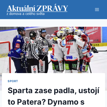
Přeskočit
na
obsah
SPORT
Sparta zase padla, ustojí
to Patera? Dynamo s