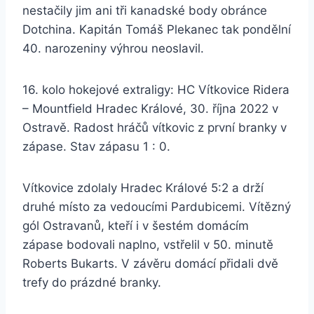
nestačily jim ani tři kanadské body obránce
Dotchina. Kapitán Tomáš Plekanec tak pondělní
40. narozeniny výhrou neoslavil.
16. kolo hokejové extraligy: HC Vítkovice Ridera
– Mountfield Hradec Králové, 30. října 2022 v
Ostravě. Radost hráčů vítkovic z první branky v
zápase. Stav zápasu 1 : 0.
Vítkovice zdolaly Hradec Králové 5:2 a drží
druhé místo za vedoucími Pardubicemi. Vítězný
gól Ostravanů, kteří i v šestém domácím
zápase bodovali naplno, vstřelil v 50. minutě
Roberts Bukarts. V závěru domácí přidali dvě
trefy do prázdné branky.