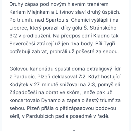
Druhý zápas pod novým hlavním trenérem
Karlem Mlejnkem a Litvínov slaví druhý úspěch.
Po triumfu nad Spartou si Chemici vyšlápli i na
Liberec, který porazili díky gólu Š. Stránského
3:2 v prodloužení. Na předposlední Kladno tak
Severočeši ztrácejí už jen dva body. Bílí Tygři
potřebují zabrat, prohráli už pošesté za sebou.
Gólovou kanonádu spustil doma extraligový lídr
z Pardubic, Plzeň deklasoval 7:2. Když hostující
Kodýtek v 27. minutě snižoval na 2:3, pomýšleli
Západočeši na obrat ve skóre, jenže pak už
koncertovalo Dynamo a zapsalo šestý triumf za
sebou. Plzeň přišla o pětizápasovou bodovou
sérii, v Pardubicích padla posedmé v řadě.