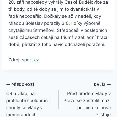
20. září naposledy vyhrály České Budějovice za
tři body, od té doby se jim to dvanáctkrát v
řadě nepodařilo. Dočkaly se až v neděli, kdy
Mladou Boleslav porazily 3:0. I díky výborně
chytajícímu Strmeňovi. Středočeši v posledních
šesti zápasech čekají na triumf v základní hrací
době, pětkrát z toho navíc odcházeli poraženi.
Zdroj:
sport.cz
Navigace
PŘEDCHOZÍ
DALŠÍ
ČR a Ukrajina
Před úřadem vlády v
pro
prohloubí spolupráci,
Praze se zastřelil muž,
příspěvek
shodly se vlády v
policie okolnosti
memorandech
zjišťuje