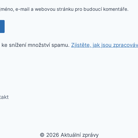
e jméno, e-mail a webovou stránku pro budoucí komentáře.
 ke snížení množství spamu.
Zjistěte, jak jsou zpracová
takt
© 2026 Aktuální zprávy