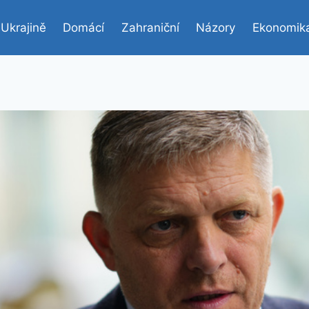
 Ukrajině
Domácí
Zahraniční
Názory
Ekonomik