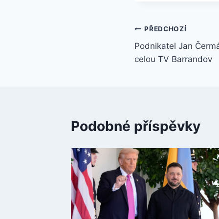
Navigace
PŘEDCHOZÍ
Podnikatel Jan Čermá
pro
celou TV Barrandov
příspěvek
Podobné příspěvky