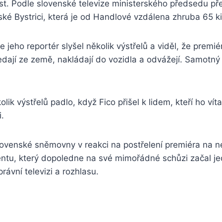
list. Podle slovenské televize ministerského předsedu př
é Bystrici, která je od Handlové vzdálena zhruba 65 ki
že jeho reportér slyšel několik výstřelů a viděl, že premi
dají ze země, nakládají do vozidla a odvážejí. Samotný 
ik výstřelů padlo, když Fico přišel k lidem, kteří ho vít
i.
venské sněmovny v reakci na postřelení premiéra na neu
ntu, který dopoledne na své mimořádné schůzi začal j
rávní televizi a rozhlasu.