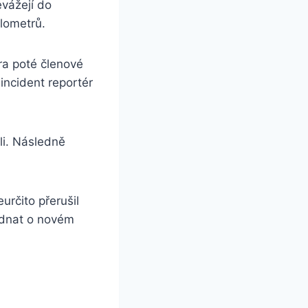
evážejí do
lometrů.
éra poté členové
incident reportér
ali. Následně
rčito přerušil
ednat o novém