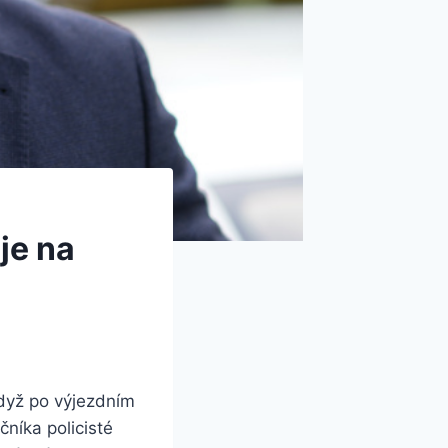
je na
když po výjezdním
níka policisté