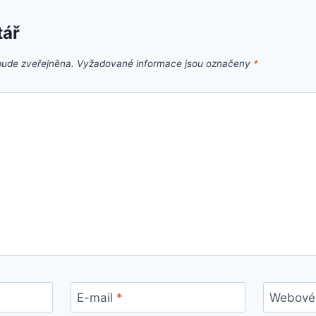
tář
bude zveřejněna.
Vyžadované informace jsou označeny
*
E-mail
*
Webové 