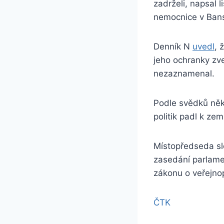
zadrželi, napsal 
nemocnice v Bansk
Denník N
uvedl
, 
jeho ochranky zve
nezaznamenal.
Podle svědků někol
politik padl k zem
Místopředseda slo
zasedání parlame
zákonu o veřejnop
ČTK