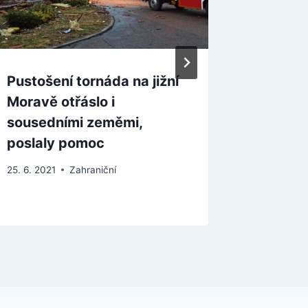
Pustošení tornáda na jižní
Rusko d
Moravě otřáslo i
oblasti
sousedními zeměmi,
hvězdn
poslaly pomoc
19. 8. 2024
25. 6. 2021
Zahraniční