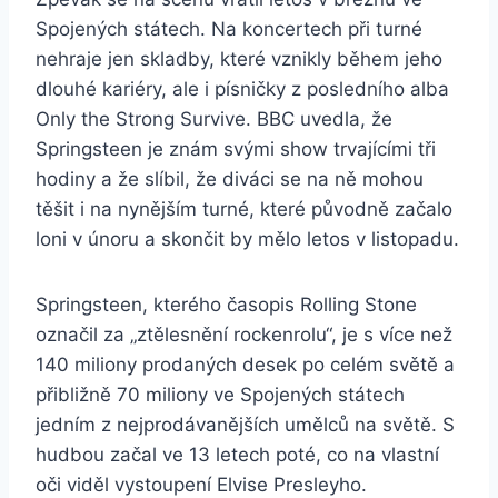
Spojených státech. Na koncertech při turné
nehraje jen skladby, které vznikly během jeho
dlouhé kariéry, ale i písničky z posledního alba
Only the Strong Survive. BBC uvedla, že
Springsteen je znám svými show trvajícími tři
hodiny a že slíbil, že diváci se na ně mohou
těšit i na nynějším turné, které původně začalo
loni v únoru a skončit by mělo letos v listopadu.
Springsteen, kterého časopis Rolling Stone
označil za „ztělesnění rockenrolu“, je s více než
140 miliony prodaných desek po celém světě a
přibližně 70 miliony ve Spojených státech
jedním z nejprodávanějších umělců na světě. S
hudbou začal ve 13 letech poté, co na vlastní
oči viděl vystoupení Elvise Presleyho.