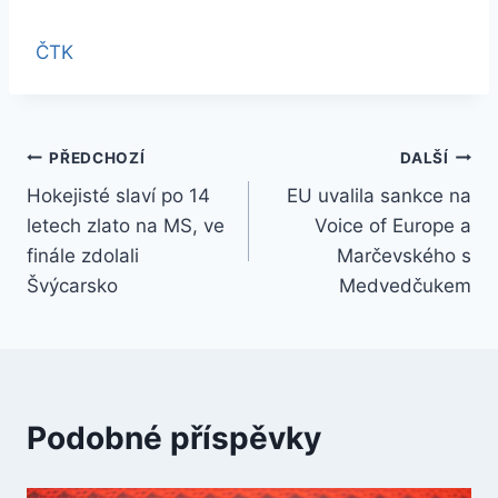
ČTK
Navigace
PŘEDCHOZÍ
DALŠÍ
Hokejisté slaví po 14
EU uvalila sankce na
pro
letech zlato na MS, ve
Voice of Europe a
příspěvek
finále zdolali
Marčevského s
Švýcarsko
Medvedčukem
Podobné příspěvky