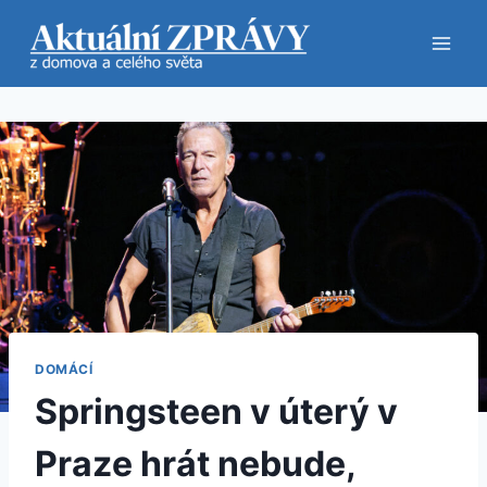
Přeskočit
na
obsah
DOMÁCÍ
Springsteen v úterý v
Praze hrát nebude,