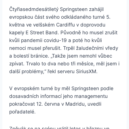
Čtyřiasedmdesátiletý Springsteen zahájil
evropskou část svého odkládaného turné 5.
května ve velšském Cardiffu v doprovodu
kapely E Street Band. Původně ho musel zrušit
kvůli pandemii covidu-19 a poté ho kvůli
nemoci musel přerušit. Trpěl žaludečními vředy
a bolestí bránice. „Takže jsem nemohl vůbec
zpívat. Trvalo to dva nebo tři měsíce, měl jsem i
další problémy,“ řekl serveru SiriusXM.
V evropském turné by měl Springsteen podle
dosavadních informací jeho managementu
pokračovat 12. června v Madridu, uvedli
pořadatelé.
Zpěvák se na scénu vrátil letos v březnu ve