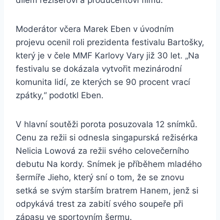
dílem režisérovi a producentovi filmu.
Moderátor včera Marek Eben v úvodním
projevu ocenil roli prezidenta festivalu Bartošky,
který je v čele MMF Karlovy Vary již 30 let. „Na
festivalu se dokázala vytvořit mezinárodní
komunita lidí, ze kterých se 90 procent vrací
zpátky,“ podotkl Eben.
V hlavní soutěži porota posuzovala 12 snímků.
Cenu za režii si odnesla singapurská režisérka
Nelicia Lowová za režii svého celovečerního
debutu Na kordy. Snímek je příběhem mladého
šermíře Jieho, který sní o tom, že se znovu
setká se svým starším bratrem Hanem, jenž si
odpykává trest za zabití svého soupeře při
zápasu ve sportovním šermu.