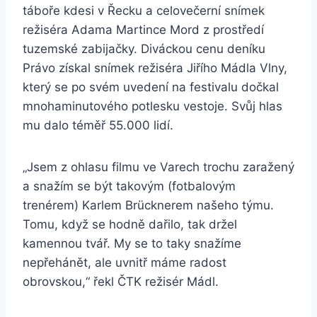
táboře kdesi v Řecku a celovečerní snímek
režiséra Adama Martince Mord z prostředí
tuzemské zabijačky. Diváckou cenu deníku
Právo získal snímek režiséra Jiřího Mádla Vlny,
který se po svém uvedení na festivalu dočkal
mnohaminutového potlesku vestoje. Svůj hlas
mu dalo téměř 55.000 lidí.
„Jsem z ohlasu filmu ve Varech trochu zaražený
a snažím se být takovým (fotbalovým
trenérem) Karlem Brücknerem našeho týmu.
Tomu, když se hodně dařilo, tak držel
kamennou tvář. My se to taky snažíme
nepřehánět, ale uvnitř máme radost
obrovskou,“ řekl ČTK režisér Mádl.