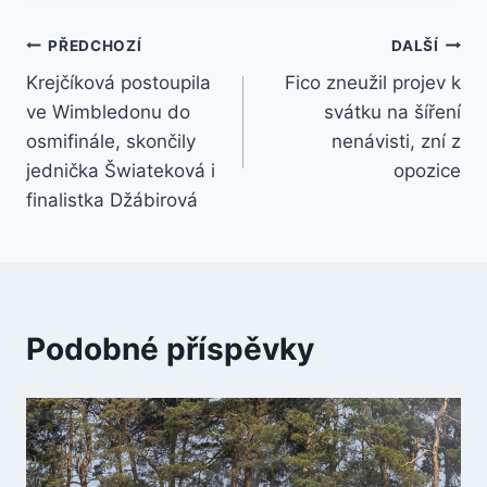
Navigace
PŘEDCHOZÍ
DALŠÍ
Krejčíková postoupila
Fico zneužil projev k
pro
ve Wimbledonu do
svátku na šíření
příspěvek
osmifinále, skončily
nenávisti, zní z
jednička Šwiateková i
opozice
finalistka Džábirová
Podobné příspěvky