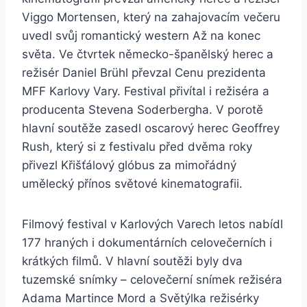
Viggo Mortensen, který na zahajovacím večeru
uvedl svůj romantický western Až na konec
světa. Ve čtvrtek německo-španělský herec a
režisér Daniel Brühl převzal Cenu prezidenta
MFF Karlovy Vary. Festival přivítal i režiséra a
producenta Stevena Soderbergha. V porotě
hlavní soutěže zasedl oscarový herec Geoffrey
Rush, který si z festivalu před dvěma roky
přivezl Křišťálový glóbus za mimořádný
umělecký přínos světové kinematografii.
Filmový festival v Karlových Varech letos nabídl
177 hraných i dokumentárních celovečerních i
krátkých filmů. V hlavní soutěži byly dva
tuzemské snímky – celovečerní snímek režiséra
Adama Martince Mord a Světýlka režisérky