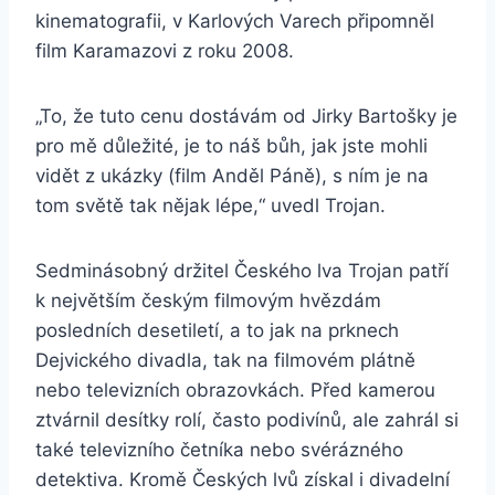
kinematografii, v Karlových Varech připomněl
film Karamazovi z roku 2008.
„To, že tuto cenu dostávám od Jirky Bartošky je
pro mě důležité, je to náš bůh, jak jste mohli
vidět z ukázky (film Anděl Páně), s ním je na
tom světě tak nějak lépe,“ uvedl Trojan.
Sedminásobný držitel Českého lva Trojan patří
k největším českým filmovým hvězdám
posledních desetiletí, a to jak na prknech
Dejvického divadla, tak na filmovém plátně
nebo televizních obrazovkách. Před kamerou
ztvárnil desítky rolí, často podivínů, ale zahrál si
také televizního četníka nebo svérázného
detektiva. Kromě Českých lvů získal i divadelní