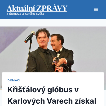
Přeskočit
na
obsah
DOMÁCÍ
Křišťálový glóbus v
Karlových Varech získal