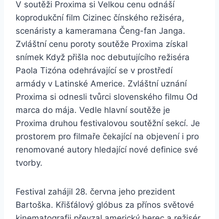
V soutěži Proxima si Velkou cenu odnáší
koprodukční film Cizinec čínského režiséra,
scenáristy a kameramana Čeng-fan Janga.
Zvláštní cenu poroty soutěže Proxima získal
snímek Když přišla noc debutujícího režiséra
Paola Tizóna odehrávající se v prostředí
armády v Latinské Americe. Zvláštní uznání
Proxima si odnesli tvůrci slovenského filmu Od
marca do mája. Vedle hlavní soutěže je
Proxima druhou festivalovou soutěžní sekcí. Je
prostorem pro filmaře čekající na objevení i pro
renomované autory hledající nové definice své
tvorby.
Festival zahájil 28. června jeho prezident
Bartoška. Křišťálový glóbus za přínos světové
kinematografii převzal americký herec a režisér