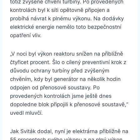
totiž zvýšené chvění turbíny. Po provedených
kontrolách byl k síti opětovně připojen a
probíhá návrat k plnému výkonu. Na dodávky
elektrické energie nemělo toto bezpečnostní
opatření vliv.
„V noci byl výkon reaktoru snížen na přibližně
čtyřicet procent. Šlo o cílený preventivní krok z
důvodu ochrany turbíny před zvýšeným
chvěním, kdy byl generátor na několik hodin
odpojen od přenosové soustavy. Po
provedených kontrolách jsme ještě dnes
dopoledne blok připojili k přenosové soustavě,“
uvedl mluvčí.
Jak Sviták dodal, nyní je elektrárna přibližně na
55 procentech svého výkonu a na plný výkon