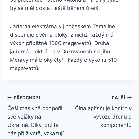
by se měl dostat ještě během úterý.
Jaderná elektrárna v jihočeském Temelíně
disponuje dvěma bloky, z nichž každý má
výkon přibližně 1000 megawattů. Druhá
jaderná elektrárna v Dukovanech na jihu
Moravy má bloky čtyři, každý o výkonu 510
megawattů.
Navigace
PŘEDCHOZÍ
DALŠÍ
Češi masivně podpořili
Čína zpřísňuje kontroly
pro
své vojáky na
vývozu dronů a
příspěvek
Ukrajině. Díky, držíte
komponentů
nás při životě, vzkazují