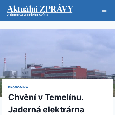
Přeskočit
na
obsah
EKONOMIKA
Chvění v Temelínu.
Jaderná elektrárna