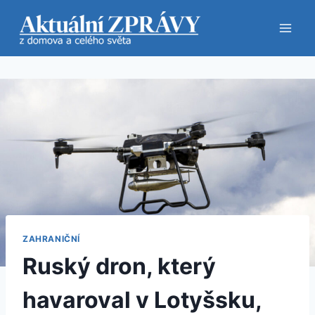
Přeskočit
na
obsah
ZAHRANIČNÍ
Ruský dron, který
havaroval v Lotyšsku,