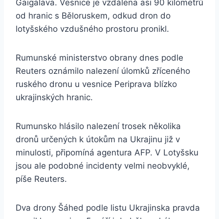
Gaigalava. Vesnice je vzdálena asi 90 kilometrů
od hranic s Běloruskem, odkud dron do
lotyšského vzdušného prostoru pronikl.
Rumunské ministerstvo obrany dnes podle
Reuters oznámilo nalezení úlomků zříceného
ruského dronu u vesnice Periprava blízko
ukrajinských hranic.
Rumunsko hlásilo nalezení trosek několika
dronů určených k útokům na Ukrajinu již v
minulosti, připomíná agentura AFP. V Lotyšsku
jsou ale podobné incidenty velmi neobvyklé,
píše Reuters.
Dva drony Šáhed podle listu Ukrajinska pravda