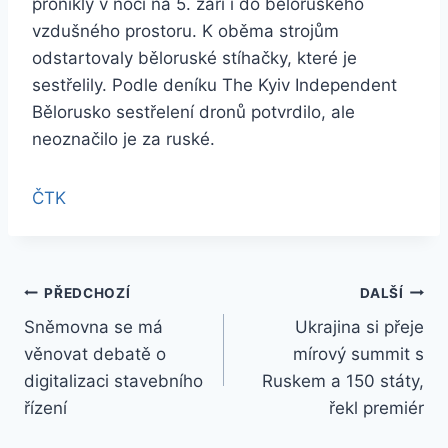
pronikly v noci na 5. září i do běloruského
vzdušného prostoru. K oběma strojům
odstartovaly běloruské stíhačky, které je
sestřelily. Podle deníku The Kyiv Independent
Bělorusko sestřelení dronů potvrdilo, ale
neoznačilo je za ruské.
ČTK
Navigace
PŘEDCHOZÍ
DALŠÍ
Sněmovna se má
Ukrajina si přeje
pro
věnovat debatě o
mírový summit s
příspěvek
digitalizaci stavebního
Ruskem a 150 státy,
řízení
řekl premiér