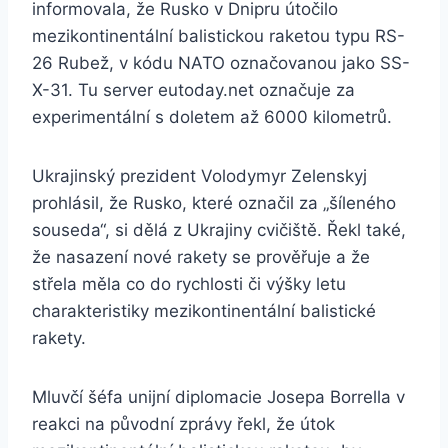
informovala, že Rusko v Dnipru útočilo
mezikontinentální balistickou raketou typu RS-
26 Rubež, v kódu NATO označovanou jako SS-
X-31. Tu server eutoday.net označuje za
experimentální s doletem až 6000 kilometrů.
Ukrajinský prezident Volodymyr Zelenskyj
prohlásil, že Rusko, které označil za „šíleného
souseda“, si dělá z Ukrajiny cvičiště. Řekl také,
že nasazení nové rakety se prověřuje a že
střela měla co do rychlosti či výšky letu
charakteristiky mezikontinentální balistické
rakety.
Mluvčí šéfa unijní diplomacie Josepa Borrella v
reakci na původní zprávy řekl, že útok