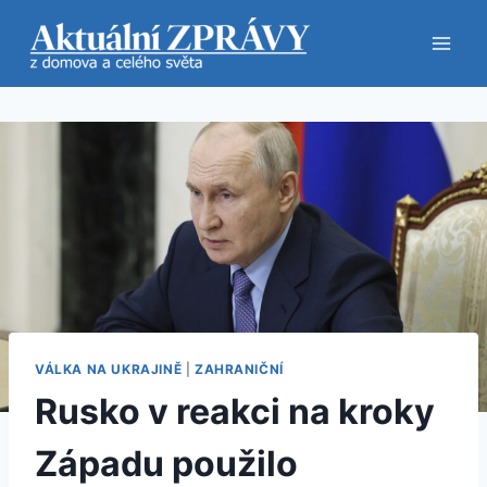
Přeskočit
na
obsah
VÁLKA NA UKRAJINĚ
|
ZAHRANIČNÍ
Rusko v reakci na kroky
Západu použilo