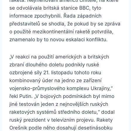
raketa. Nejmenovaní američtí činitelé, na které
se odvolávala britská stanice BBC, tyto
informace zpochybnili. Řada západních
představitelů se shodla, že pokud by se zpráva
o použité mezikontinentální raketě potvrdila,
znamenalo by to novou eskalaci konfliktu.
„V reakci na použití amerických a britských
zbraní dlouhého doletu podnikly ruské
ozbrojené síly 21. listopadu tohoto roku
kombinovaný úder na jedno ze zařízení
vojensko-průmyslového komplexu Ukrajiny,“
řekl Putin. „V bojových podmínkách byl mimo
jiné testován jeden z nejnovějších ruských
raketových systémů středního doletu,“ dodal
ruský prezident v televizním projevu. Rakety
Orešnik podle něho dosahují desetinásobku