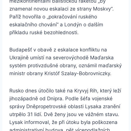
mezikontinentální balistickou raketou „by
znamenal novou eskalaci ze strany Moskvy“.
Paříž hovořila o „pokračování ruského
eskalačního chování“ a Londýn o dalším
příkladu ruské bezohlednosti.
Budapešť v obavě z eskalace konfliktu na
Ukrajině umístí na severovýchodě Maďarska
systém protivzdušné obrany, oznámil maďarský
ministr obrany Kristóf Szalay-Bobrovniczky.
Rusko dnes útočilo také na Kryvyj Rih, který leží
jihozápadně od Dnipra. Podle šéfa vojenské
správy Dněpropetrovské oblasti Lysaka zranění
utrpělo 31 lidí. Dvě ženy jsou ve vážném stavu.
Lysak informoval, že při útoku byla poškozena
administrativní budova, pět vícepodlažních