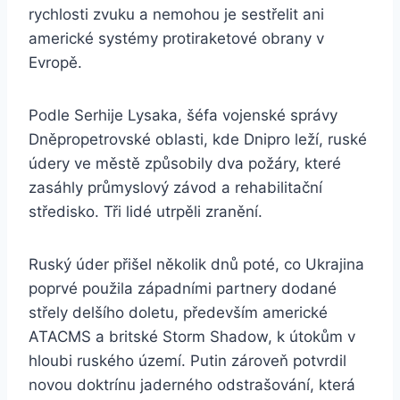
rychlosti zvuku a nemohou je sestřelit ani
americké systémy protiraketové obrany v
Evropě.
Podle Serhije Lysaka, šéfa vojenské správy
Dněpropetrovské oblasti, kde Dnipro leží, ruské
údery ve městě způsobily dva požáry, které
zasáhly průmyslový závod a rehabilitační
středisko. Tři lidé utrpěli zranění.
Ruský úder přišel několik dnů poté, co Ukrajina
poprvé použila západními partnery dodané
střely delšího doletu, především americké
ATACMS a britské Storm Shadow, k útokům v
hloubi ruského území. Putin zároveň potvrdil
novou doktrínu jaderného odstrašování, která