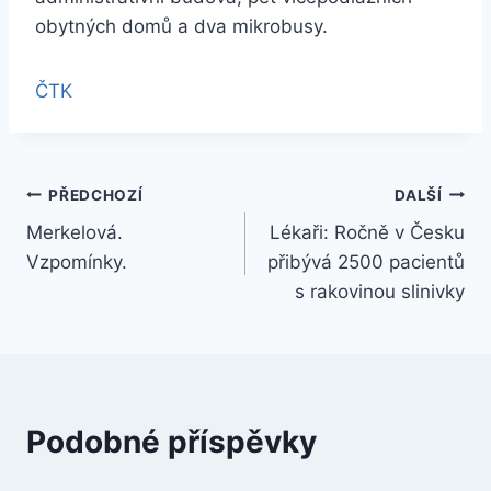
obytných domů a dva mikrobusy.
ČTK
Navigace
PŘEDCHOZÍ
DALŠÍ
Merkelová.
Lékaři: Ročně v Česku
pro
Vzpomínky.
přibývá 2500 pacientů
příspěvek
s rakovinou slinivky
Podobné příspěvky