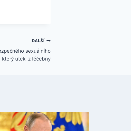
DALŠÍ
bezpečného sexuálního
 který utekl z léčebny