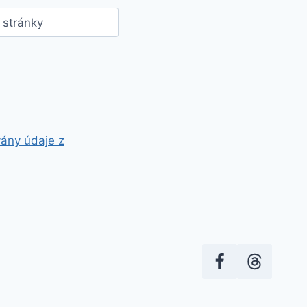
stránky
vány údaje z