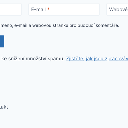
E-mail
*
Webové 
e jméno, e-mail a webovou stránku pro budoucí komentáře.
 ke snížení množství spamu.
Zjistěte, jak jsou zpracová
takt