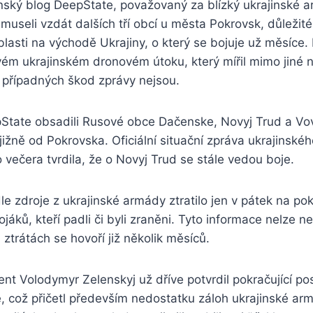
nský blog DeepState, považovaný za blízký ukrajinské 
i museli vzdát dalších tří obcí u města Pokrovsk, důležit
lasti na východě Ukrajiny, o který se bojuje už měsíce
vém ukrajinském dronovém útoku, který mířil mimo jiné
 případných škod zprávy nejsou.
State obsadili Rusové obce Dačenske, Novyj Trud a Vovk
 jižně od Pokrovska. Oficiální situační zpráva ukrajinské
 večera tvrdila, že o Novyj Trud se stále vedou boje.
e zdroje z ukrajinské armády ztratilo jen v pátek na p
jáků, kteří padli či byli zraněni. Tyto informace nelze ne
 ztrátách se hovoří již několik měsíců.
ent Volodymyr Zelenskyj už dříve potvrdil pokračující p
, což přičetl především nedostatku záloh ukrajinské ar