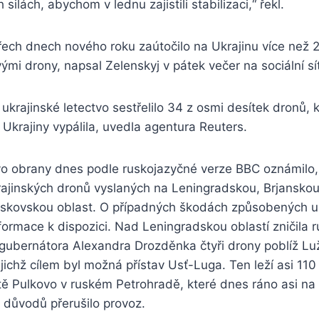
 silách, abychom v lednu zajistili stabilizaci,“ řekl.
řech dnech nového roku zaútočilo na Ukrajinu více než 
mi drony, napsal Zelenskyj v pátek večer na sociální sít
ukrajinské letectvo sestřelilo 34 z osmi desítek dronů, 
krajiny vypálila, uvedla agentura Reuters.
vo obrany dnes podle ruskojazyčné verze BBC oznámilo
krajinských dronů vyslaných na Leningradskou, Brjansko
skovskou oblast. O případných škodách způsobených u
formace k dispozici. Nad Leningradskou oblastí zničila
 gubernátora Alexandra Drozděnka čtyři drony poblíž Lu
ejichž cílem byl možná přístav Usť-Luga. Ten leží asi 110
tě Pulkovo v ruském Petrohradě, které dnes ráno asi na
 důvodů přerušilo provoz.