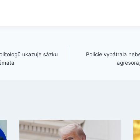
olitologů ukazuje sázku
Policie vypátrala ne
témata
agresora,