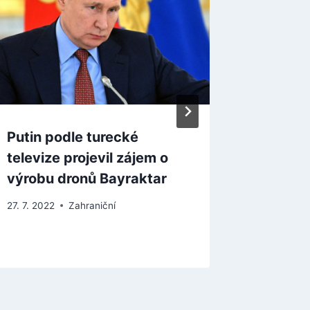
Putin podle turecké
Evropa
televize projevil zájem o
Gazpro
výrobu dronů Bayraktar
plynu a
27. 7. 2022
Zahraniční
4. 10. 202