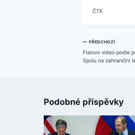
ČTK
Navigace
PŘEDCHOZÍ
Fialovo video podle p
pro
Spolu na zahraniční 
příspěvek
Podobné příspěvky