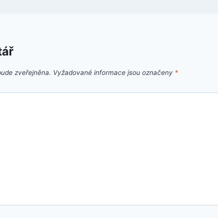
tář
bude zveřejněna.
Vyžadované informace jsou označeny
*