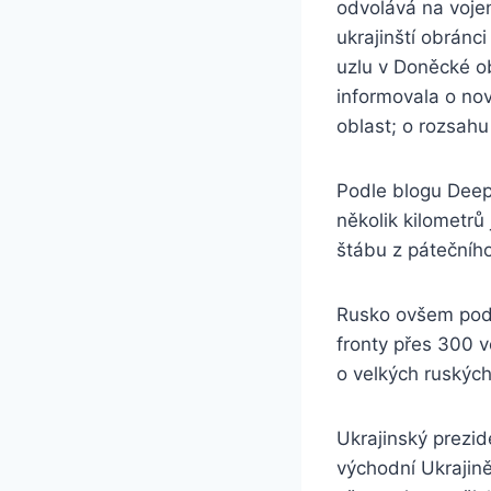
odvolává na voje
ukrajinští obránc
uzlu v Doněcké ob
informovala o no
oblast; o rozsahu
Podle blogu Deep
několik kilometrů
štábu z pátečního
Rusko ovšem podl
fronty přes 300 vo
o velkých ruských
Ukrajinský prezid
východní Ukrajině