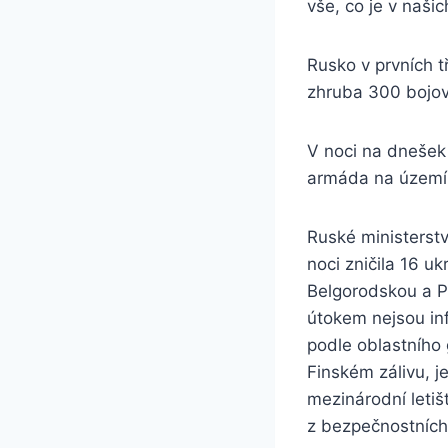
vše, co je v našich
Rusko v prvních t
zhruba 300 bojový
V noci na dnešek 
armáda na území U
Ruské ministerst
noci zničila 16 u
Belgorodskou a P
útokem nejsou in
podle oblastního
Finském zálivu, j
mezinárodní letiš
z bezpečnostních