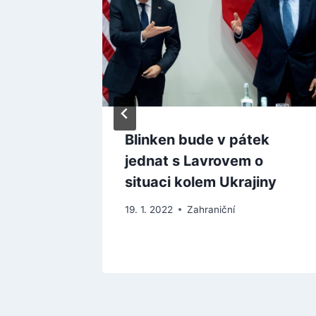
Rusko
Blinken bude v pátek
o rakety
jednat s Lavrovem o
arů
situaci kolem Ukrajiny
19. 1. 2022
Zahraniční