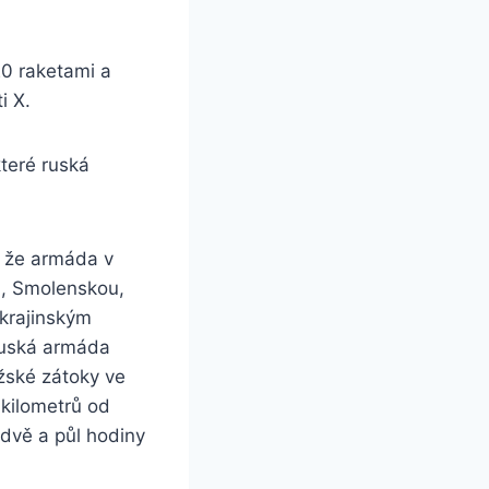
20 raketami a
i X.
které ruská
, že armáda v
u, Smolenskou,
krajinským
 ruská armáda
žské zátoky ve
 kilometrů od
 dvě a půl hodiny