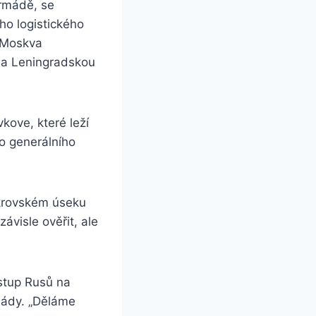
armádě, se
ého logistického
. Moskva
 na Leningradskou
ove, které leží
ho generálního
okrovském úseku
závisle ověřit, ale
ostup Rusů na
mády. „Děláme