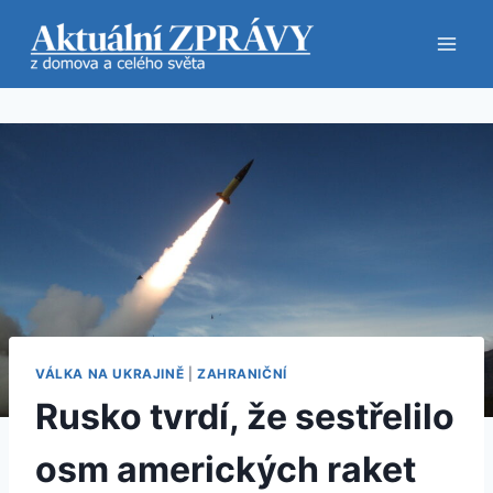
Přeskočit
na
obsah
VÁLKA NA UKRAJINĚ
|
ZAHRANIČNÍ
Rusko tvrdí, že sestřelilo
osm amerických raket