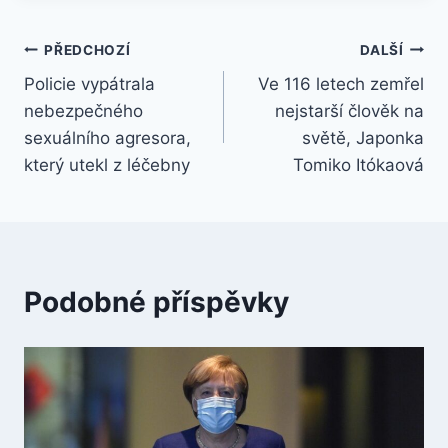
Navigace
PŘEDCHOZÍ
DALŠÍ
Policie vypátrala
Ve 116 letech zemřel
pro
nebezpečného
nejstarší člověk na
příspěvek
sexuálního agresora,
světě, Japonka
který utekl z léčebny
Tomiko Itókaová
Podobné příspěvky