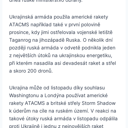
dnes ruské ministerstvo obrany.
Ukrajinská armáda použila americké rakety
ATACMS například také v první polovině
prosince, kdy jimi ostřelovala vojenské letiště
Taganrog na jihozápadě Ruska. O několik dní
později ruská armáda v odvetě podnikla jeden
z největších útoků na ukrajinskou energetiku,
při kterém nasadila asi devadesát raket a střel
a skoro 200 dronů.
Ukrajina může od listopadu díky souhlasu
Washingtonu a Londýna používat americké
rakety ATACMS a britské střely Storm Shadow
k úderům na cíle na ruském území. V reakci na
takové útoky ruská armáda v listopadu odpálila
proti Ukrajině i jednu z nejnovějších raket