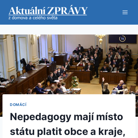
Přeskočit
na
obsah
DOMÁCÍ
Nepedagogy mají místo
státu platit obce a kraje,