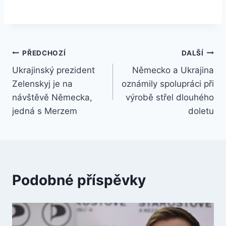
Navigace
PŘEDCHOZÍ
DALŠÍ
Ukrajinský prezident
Německo a Ukrajina
pro
Zelenskyj je na
oznámily spolupráci při
příspěvek
návštěvě Německa,
výrobě střel dlouhého
jedná s Merzem
doletu
Podobné příspěvky