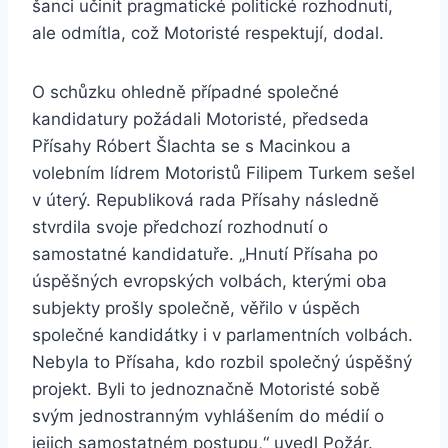
šanci učinit pragmatické politické rozhodnutí,
ale odmítla, což Motoristé respektují, dodal.
O schůzku ohledně případné společné
kandidatury požádali Motoristé, předseda
Přísahy Róbert Šlachta se s Macinkou a
volebním lídrem Motoristů Filipem Turkem sešel
v úterý. Republiková rada Přísahy následně
stvrdila svoje předchozí rozhodnutí o
samostatné kandidatuře. „Hnutí Přísaha po
úspěšných evropských volbách, kterými oba
subjekty prošly společně, věřilo v úspěch
společné kandidátky i v parlamentních volbách.
Nebyla to Přísaha, kdo rozbil společný úspěšný
projekt. Byli to jednoznačně Motoristé sobě
svým jednostranným vyhlášením do médií o
jejich samostatném postupu,“ uvedl Požár.