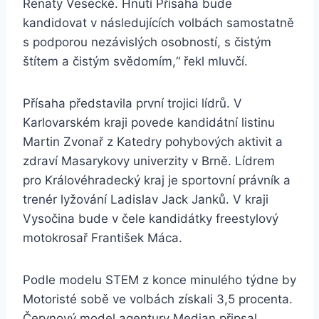
Renaty Vesecké. Hnutí Přísaha bude
kandidovat v následujících volbách samostatně
s podporou nezávislých osobností, s čistým
štítem a čistým svědomím,“ řekl mluvčí.
Přísaha představila první trojici lídrů. V
Karlovarském kraji povede kandidátní listinu
Martin Zvonař z Katedry pohybových aktivit a
zdraví Masarykovy univerzity v Brně. Lídrem
pro Královéhradecký kraj je sportovní právník a
trenér lyžování Ladislav Jack Janků. V kraji
Vysočina bude v čele kandidátky freestylový
motokrosař František Máca.
Podle modelu STEM z konce minulého týdne by
Motoristé sobě ve volbách získali 3,5 procenta.
Červnový model agentury Median připsal