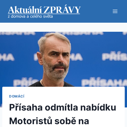
Přeskočit
na
obsah
DOMÁCÍ
Přísaha odmítla nabídku
Motoristů sobě na