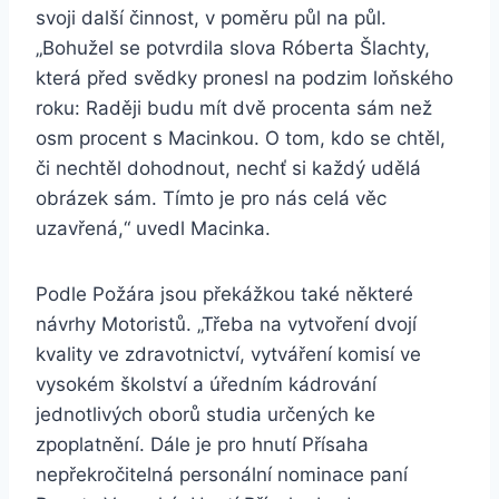
svoji další činnost, v poměru půl na půl.
„Bohužel se potvrdila slova Róberta Šlachty,
která před svědky pronesl na podzim loňského
roku: Raději budu mít dvě procenta sám než
osm procent s Macinkou. O tom, kdo se chtěl,
či nechtěl dohodnout, nechť si každý udělá
obrázek sám. Tímto je pro nás celá věc
uzavřená,“ uvedl Macinka.
Podle Požára jsou překážkou také některé
návrhy Motoristů. „Třeba na vytvoření dvojí
kvality ve zdravotnictví, vytváření komisí ve
vysokém školství a úředním kádrování
jednotlivých oborů studia určených ke
zpoplatnění. Dále je pro hnutí Přísaha
nepřekročitelná personální nominace paní