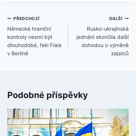
Navigace
PŘEDCHOZÍ
DALŠÍ
Německé hraniční
Rusko-ukrajinská
pro
kontroly nesmí být
jednání skončila další
příspěvek
dlouhodobé, řekl Fiala
dohodou o výměně
v Berlíně
zajatců
Podobné příspěvky