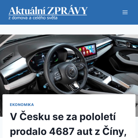
Přeskočit
na
obsah
EKONOMIKA
V Česku se za pololetí
prodalo 4687 aut z Číny,