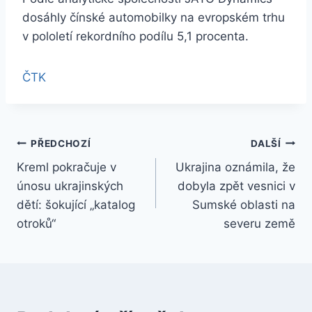
dosáhly čínské automobilky na evropském trhu
v pololetí rekordního podílu 5,1 procenta.
ČTK
Navigace
PŘEDCHOZÍ
DALŠÍ
Kreml pokračuje v
Ukrajina oznámila, že
pro
únosu ukrajinských
dobyla zpět vesnici v
příspěvek
dětí: šokující „katalog
Sumské oblasti na
otroků“
severu země