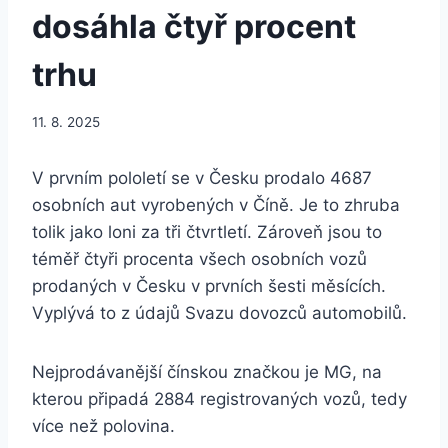
dosáhla čtyř procent
trhu
11. 8. 2025
V prvním pololetí se v Česku prodalo 4687
osobních aut vyrobených v Číně. Je to zhruba
tolik jako loni za tři čtvrtletí. Zároveň jsou to
téměř čtyři procenta všech osobních vozů
prodaných v Česku v prvních šesti měsících.
Vyplývá to z údajů Svazu dovozců automobilů.
Nejprodávanější čínskou značkou je MG, na
kterou připadá 2884 registrovaných vozů, tedy
více než polovina.