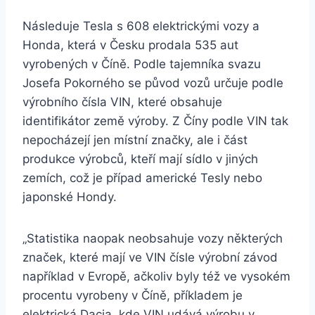
Následuje Tesla s 608 elektrickými vozy a
Honda, která v Česku prodala 535 aut
vyrobených v Číně. Podle tajemníka svazu
Josefa Pokorného se původ vozů určuje podle
výrobního čísla VIN, které obsahuje
identifikátor země výroby. Z Číny podle VIN tak
nepocházejí jen místní značky, ale i část
produkce výrobců, kteří mají sídlo v jiných
zemích, což je případ americké Tesly nebo
japonské Hondy.
„Statistika naopak neobsahuje vozy některých
značek, které mají ve VIN čísle výrobní závod
například v Evropě, ačkoliv byly též ve vysokém
procentu vyrobeny v Číně, příkladem je
elektrická Dacia, kde VIN udává výrobu v