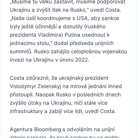
„Musíme tu válku zastavit, musíme podporovat
Ukrajinu a zvýšit tlak na Rusko,“ uvedl Costa.
„Naše úsilí koordinujeme s USA, aby sankce
byly ještě účinnější a donutily (ruského
prezidenta Vladimira) Putina usednout k
jednacímu stolu,“ dodal předseda unijních
summitů. Rusko zahájilo celoplošnou vojenskou
invazi na Ukrajinu v únoru 2022.
Costa zdůraznil, že ukrajinský prezident
Volodymyr Zelenskyj na mírová jednání ihned
přistoupil. Naopak Rusko v posledních dnech
zvýšilo útoky na Ukrajinu, ničí stále více
infrastruktury a zabíjí více lidí, uvedl Costa.
Agentura Bloomberg s odvoláním na unijní
zdroje napsala, že nové sankce by se mohly