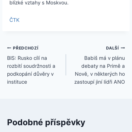
blízké vztahy s Moskvou.
ČTK
Navigace
PŘEDCHOZÍ
DALŠÍ
BIS: Rusko cílí na
Babiš má v plánu
pro
rozbití soudržnosti a
debaty na Primě a
příspěvek
podkopání důvěry v
Nově, v některých ho
instituce
zastoupí jiní lídři ANO
Podobné příspěvky