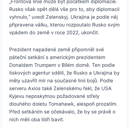
„Frontová linie může být počátkem diplomacie.
Rusko však opět dělá vše pro to, aby diplomacii
vyhnulo,“ uvedl Zelenskyj. Ukrajina je podle něj
připravena válku, kterou rozpoutalo Rusko svým
vpádem do země v roce 2022, ukončit.
Prezident napadené země připomněl své
páteční setkání s americkým prezidentem
Donaldem Trumpem v Bílém domě. Ten podle
tiskových agentur sdělil, že Rusko a Ukrajina by
měly uzavřít mír na současné linii bojů. Podle
serveru Axios také Zelenskému řekl, že USA
Kyjevu neposkytnou požadované střely
dlouhého doletu Tomahawk, alespoň prozatím.
Před setkáním se očekávalo, že by se právě o
nich měli oba lídři bavit.