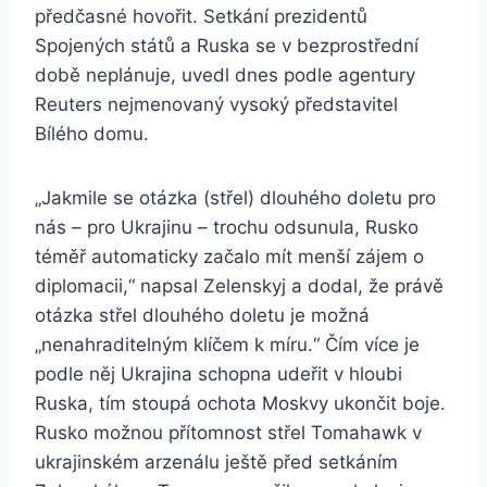
předčasné hovořit. Setkání prezidentů
Spojených států a Ruska se v bezprostřední
době neplánuje, uvedl dnes podle agentury
Reuters nejmenovaný vysoký představitel
Bílého domu.
„Jakmile se otázka (střel) dlouhého doletu pro
nás – pro Ukrajinu – trochu odsunula, Rusko
téměř automaticky začalo mít menší zájem o
diplomacii,“ napsal Zelenskyj a dodal, že právě
otázka střel dlouhého doletu je možná
„nenahraditelným klíčem k míru.“ Čím více je
podle něj Ukrajina schopna udeřit v hloubi
Ruska, tím stoupá ochota Moskvy ukončit boje.
Rusko možnou přítomnost střel Tomahawk v
ukrajinském arzenálu ještě před setkáním