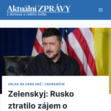
Přeskočit
na
obsah
VÁLKA NA UKRAJINĚ
|
ZAHRANIČNÍ
Zelenskyj: Rusko
ztratilo zájem o