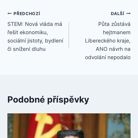
Navigace
PŘEDCHOZÍ
DALŠÍ
STEM: Nová vláda má
Půta zůstává
pro
řešit ekonomiku,
hejtmanem
příspěvek
sociální jistoty, bydlení
Libereckého kraje,
či snížení dluhu
ANO návrh na
odvolání nepodalo
Podobné příspěvky