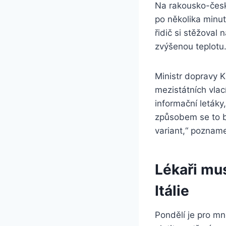
Na rakousko-české
po několika minut
řidič si stěžoval
zvýšenou teplotu.
Ministr dopravy K
mezistátních vla
informační letáky
způsobem se to b
variant,“ pozname
Lékaři mus
Itálie
Pondělí je pro m