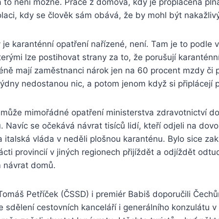
 to není možné. Práce z domova, kdy je proplácena pl
olaci, kdy se člověk sám obává, že by mohl být nakažlivý
y je karanténní opatření nařízené, není. Tam je to podle 
terými lze postihovat strany za to, že porušují karanténní
éně mají zaměstnanci nárok jen na 60 procent mzdy či pl
ýdny nedostanou nic, a potom jenom když si připlácejí po
může mimořádné opatření ministerstva zdravotnictví do
tů. Navíc se očekává návrat tisíců lidí, kteří odjeli na dov
la italská vláda v neděli plošnou karanténu. Bylo sice z
ti provincií v jiných regionech přijíždět a odjíždět odtu
m návrat domů.
 Tomáš Petříček (ČSSD) i premiér Babiš doporučili Čechům
ze sdělení cestovních kanceláří i generálního konzulátu v