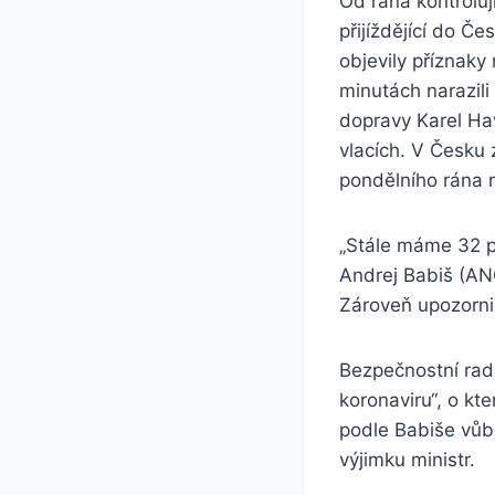
Od rána kontroluj
přijíždějící do Če
objevily příznak
minutách narazili
dopravy Karel Ha
vlacích. V Česku 
pondělního rána 
„Stále máme 32 po
Andrej Babiš (ANO
Zároveň upozorni
Bezpečnostní rada
koronaviru“, o kt
podle Babiše vůbe
výjimku ministr.