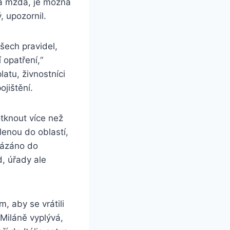
ná mzda, je možná
, upozornil.
všech pravidel,
 opatření,“
atu, živnostníci
jištění.
tknout více než
olenou do oblastí,
akázáno do
d, úřady ale
, aby se vrátili
 Miláně vyplývá,