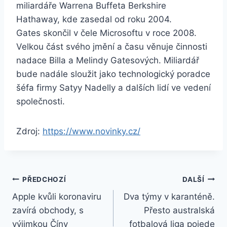
miliardáře Warrena Buffeta Berkshire
Hathaway, kde zasedal od roku 2004.
Gates skončil v čele Microsoftu v roce 2008.
Velkou část svého jmění a času věnuje činnosti
nadace Billa a Melindy Gatesových. Miliardář
bude nadále sloužit jako technologický poradce
šéfa firmy Satyy Nadelly a dalších lidí ve vedení
společnosti.
Zdroj:
https://www.novinky.cz/
Navigace
PŘEDCHOZÍ
DALŠÍ
Apple kvůli koronaviru
Dva týmy v karanténě.
pro
zavírá obchody, s
Přesto australská
příspěvek
výjimkou Číny
fotbalová liga pojede