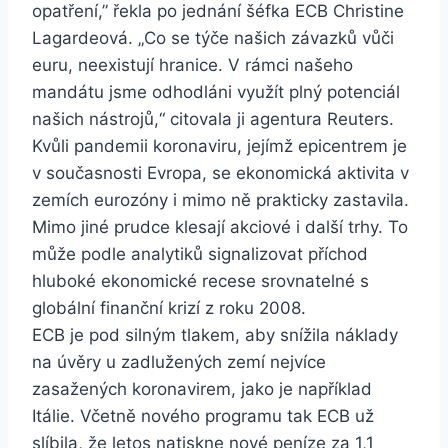
opatření,” řekla po jednání šéfka ECB Christine
Lagardeová. „Co se týče našich závazků vůči
euru, neexistují hranice. V rámci našeho
mandátu jsme odhodláni využít plný potenciál
našich nástrojů,“ citovala ji agentura Reuters.
Kvůli pandemii koronaviru, jejímž epicentrem je
v současnosti Evropa, se ekonomická aktivita v
zemích eurozóny i mimo ně prakticky zastavila.
Mimo jiné prudce klesají akciové i další trhy. To
může podle analytiků signalizovat příchod
hluboké ekonomické recese srovnatelné s
globální finanční krizí z roku 2008.
ECB je pod silným tlakem, aby snížila náklady
na úvěry u zadlužených zemí nejvíce
zasažených koronavirem, jako je například
Itálie. Včetně nového programu tak ECB už
slíbila, že letos natiskne nové peníze za 1,1