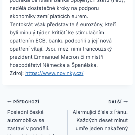
podnikla centrální banka Spojených států (Fed),
nedělá dostatečné kroky na podporu
ekonomiky zemí platících eurem.
Tentokrát však představitelé eurozóny, kteří
byli minulý týden kritičtí ke stimulačním
opatřením ECB, banku podpořili a její nová
opatření vítají. Jsou mezi nimi francouzský
prezident Emmanuel Macron či ministři
hospodářství Německa a Španělska.
Zdroj:
https://www.novinky.cz/
Navigace
PŘEDCHOZÍ
DALŠÍ
Poslední česká
Alarmující čísla z Íránu.
pro
automobilka se
Každých deset minut
příspěvek
zastaví v pondělí.
umře jeden nakažený