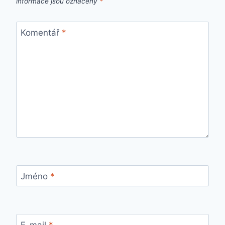
informace jsou označeny
*
Komentář
*
Jméno
*
E-mail
*