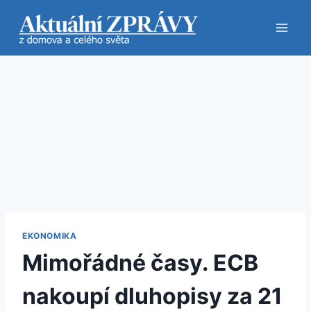
Přeskočit
na
obsah
EKONOMIKA
Mimořádné časy. ECB
nakoupí dluhopisy za 21