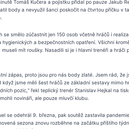
minutě Tomáš Kučera a pojistku přidal po pauze Jakub Ř
atil body a nevyužil šanci poskočit na čtvrtou příčku v ta
.
h se smělo zúčastnit jen 150 osob včetně hráčů i realiz
a hygienických a bezpečnostních opatření. Všichni krom
 museli mít roušky. Nasadili si je i hlavní trenéři a hráči 
áštní zápas, proto jsou pro nás body zlaté. Jsem rád, že 
I když jsme měli šest hráčů ze základní sestavy mimo h
dních pozic,“ řekl teplický trenér Stanislav Hejkal na tis
mohli novináři, ale pouze mluvčí klubu.
uel se odehrál 9. března, pak soutěž zastavila pandemi
novená sezona znovu rozběhne na začátku příštího týd