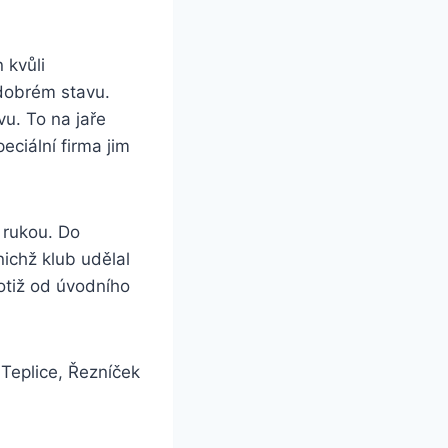
 kvůli
 dobrém stavu.
vu. To na jaře
eciální firma jim
 rukou. Do
nichž klub udělal
otiž od úvodního
 Teplice, Řezníček