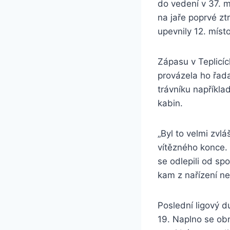
do vedení v 37. 
na jaře poprvé ztr
upevnily 12. místo
Zápasu v Teplicíc
provázela ho řad
trávníku například
kabin.
„Byl to velmi zvl
vítězného konce. 
se odlepili od spo
kam z nařízení ne
Poslední ligový d
19. Naplno se ob