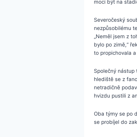
moci být na stadi
Severočeský soub
nezpůsobilému te
„Neměl jsem z toh
bylo po zimě,“ řek
to propichovala a
Společný nástup t
hlediště se z fano
netradičně podava
hvizdu pustili z a
Oba týmy se po dl
se probíjel do zak