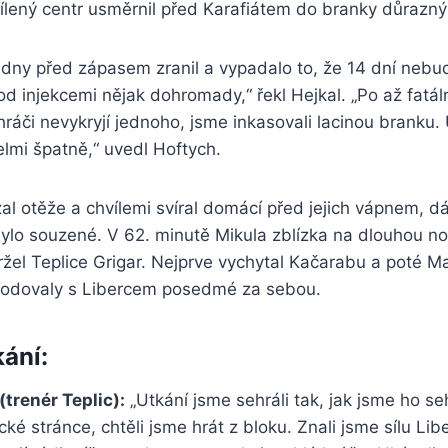
řílený centr usměrnil před Karafiátem do branky důrazný
 dny před zápasem zranil a vypadalo to, že 14 dní neb
od injekcemi nějak dohromady,“ řekl Hejkal. „Po až fatál
ráči nevykryjí jednoho, jsme inkasovali lacinou branku
velmi špatně,“ uvedl Hoftych.
al otěže a chvílemi svíral domácí před jejich vápnem, dá
ylo souzené. V 62. minutě Mikula zblízka na dlouhou noh
žel Teplice Grigar. Nejprve vychytal Kačarabu a poté Ma
e bodovaly s Libercem posedmé za sebou.
kání:
(trenér Teplic):
„Utkání jsme sehráli tak, jak jsme ho seh
ké stránce, chtěli jsme hrát z bloku. Znali jsme sílu Li