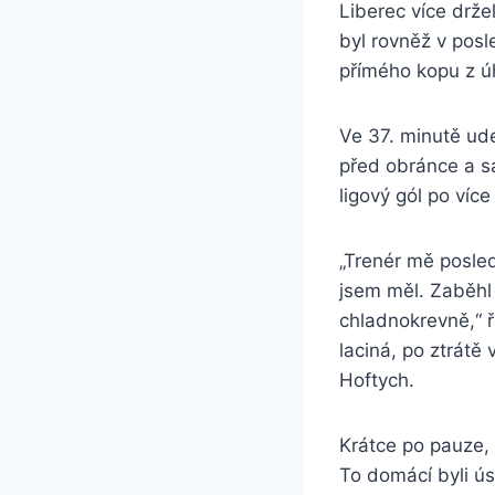
Liberec více drž
byl rovněž v posl
přímého kopu z ú
Ve 37. minutě ude
před obránce a s
ligový gól po víc
„Trenér mě posled
jsem měl. Zaběhl 
chladnokrevně,“ ř
laciná, po ztrátě
Hoftych.
Krátce po pauze, 
To domácí byli ús