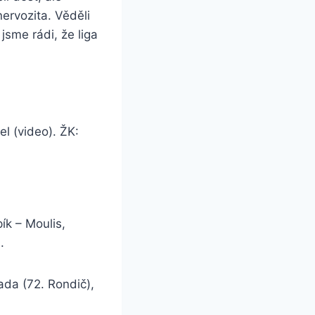
ervozita. Věděli
jsme rádi, že liga
l (video). ŽK:
ík – Moulis,
.
da (72. Rondič),