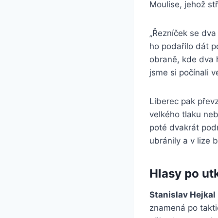
Moulise, jehož st
„Řezníček se dva
ho podařilo dát p
obraně, kde dva h
jsme si počínali 
Liberec pak převz
velkého tlaku neb
poté dvakrát podr
ubránily a v liz
Hlasy po ut
Stanislav Hejkal 
znamená po taktic