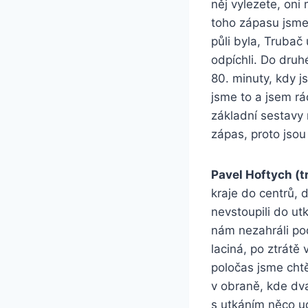
něj vylezete, oni
toho zápasu jsme v
půli byla, Trubač
odpíchli. Do druh
80. minuty, kdy j
jsme to a jsem rá
základní sestavy 
zápas, proto jsou
Pavel Hoftych (t
kraje do centrů, 
nevstoupili do utk
nám nezahráli pod
laciná, po ztrátě
poločas jsme chtěl
v obraně, kde dva
s utkáním něco ud