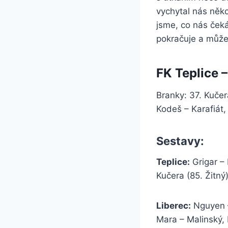
vychytal nás něko
jsme, co nás čeká 
pokračuje a můžem
FK Teplice –
Branky: 37. Kučer
Kodeš – Karafiát,
Sestavy:
Teplice:
Grigar – 
Kučera (85. Žitný
Liberec:
Nguyen –
Mara – Malinský, 