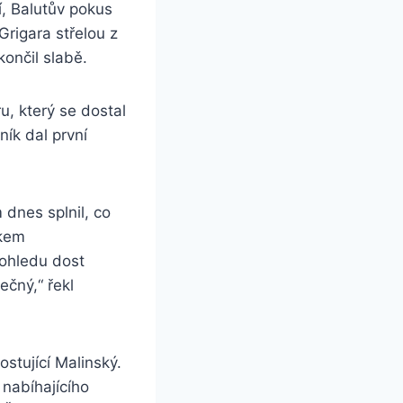
í, Balutův pokus
Grigara střelou z
ončil slabě.
u, který se dostal
ík dal první
 dnes splnil, co
lkem
pohledu dost
ečný,“ řekl
ostující Malinský.
 nabíhajícího