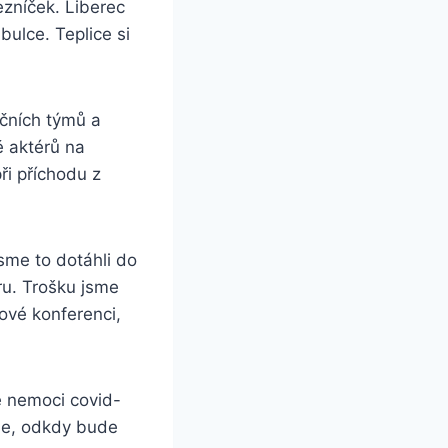
ezníček. Liberec
bulce. Teplice si
ačních týmů a
ě aktérů na
při příchodu z
jsme to dotáhli do
ru. Trošku jsme
kové konferenci,
e nemoci covid-
ne, odkdy bude