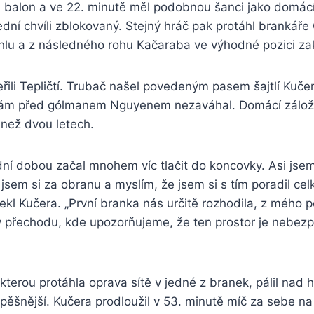
el balon a ve 22. minutě měl podobnou šanci jako domác
ední chvíli zblokovaný. Stejný hráč pak protáhl brankáře 
hlu a z následného rohu Kačaraba ve výhodné pozici zak
řili Tepličtí. Trubač našel povedeným pasem šajtlí Kučer
ám před gólmanem Nguyenem nezaváhal. Domácí záložn
e než dvou letech.
ní dobou začal mnohem víc tlačit do koncovky. Asi jsem
jsem si za obranu a myslím, že jsem si s tím poradil ce
ekl Kučera. „První branka nás určitě rozhodila, z mého 
 v přechodu, kde upozorňujeme, že ten prostor je nebezp
kterou protáhla oprava sítě v jedné z branek, pálil nad h
pěšnější. Kučera prodloužil v 53. minutě míč za sebe na