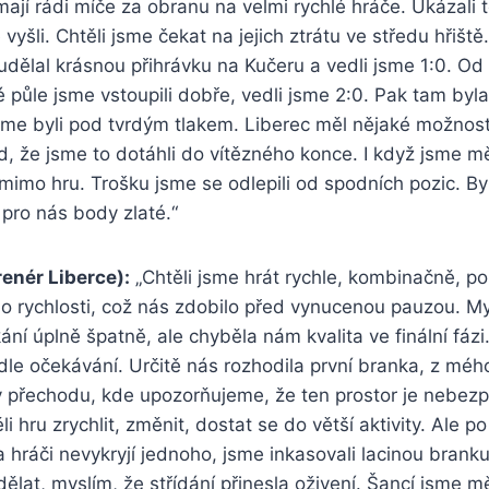
 mají rádi míče za obranu na velmi rychlé hráče. Ukázali 
yšli. Chtěli jsme čekat na jejich ztrátu ve středu hřiště
 udělal krásnou přihrávku na Kučeru a vedli jsme 1:0. Od
é půle jsme vstoupili dobře, vedli jsme 2:0. Pak tam byl
sme byli pod tvrdým tlakem. Liberec měl nějaké možnosti 
d, že jsme to dotáhli do vítězného konce. I když jsme mě
mimo hru. Trošku jsme se odlepili od spodních pozic. Byl
 pro nás body zlaté.“
renér Liberce):
„Chtěli jsme hrát rychle, kombinačně, po 
do rychlosti, což nás zdobilo před vynucenou pauzou. M
ání úplně špatně, ale chyběla nám kvalita ve finální fázi.
le očekávání. Určitě nás rozhodila první branka, z méh
 v přechodu, kde upozorňujeme, že ten prostor je nebez
i hru zrychlit, změnit, dostat se do větší aktivity. Ale p
 hráči nevykryjí jednoho, jsme inkasovali lacinou branku
ělat, myslím, že střídání přinesla oživení. Šancí jsme mě