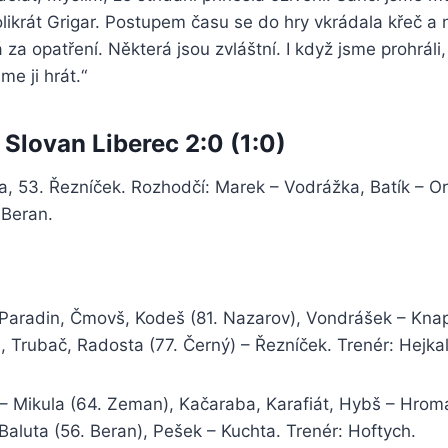
likrát Grigar. Postupem času se do hry vkrádala křeč a n
za opatření. Některá jsou zvláštní. I když jsme prohráli, 
e ji hrát.“
 Slovan Liberec 2:0 (1:0)
a, 53. Řezníček. Rozhodčí: Marek – Vodrážka, Batík – Ore
 Beran.
Paradin, Čmovš, Kodeš (81. Nazarov), Vondrášek – Knap
), Trubač, Radosta (77. Černý) – Řezníček. Trenér: Hejkal
 Mikula (64. Zeman), Kačaraba, Karafiát, Hybš – Hroma
Baluta (56. Beran), Pešek – Kuchta. Trenér: Hoftych.