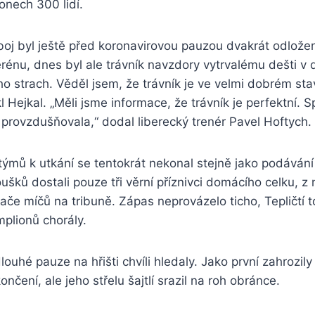
onech 300 lidí.
oj byl ještě před koronavirovou pauzou dvakrát odložen
rénu, dnes byl ale trávník navzdory vytrvalému dešti v
o strach. Věděl jsem, že trávník je ve velmi dobrém sta
l Hejkal. „Měli jsme informace, že trávník je perfektní. Sp
 provzdušňovala,“ dodal liberecký trenér Pavel Hoftych.
ýmů k utkání se tentokrát nekonal stejně jako podávání
ušků dostali pouze tři věrní příznivci domácího celku, z 
če míčů na tribuně. Zápas neprovázelo ticho, Tepličtí t
mplionů chorály.
ouhé pauze na hřišti chvíli hledaly. Jako první zahrozily
ončení, ale jeho střelu šajtlí srazil na roh obránce.