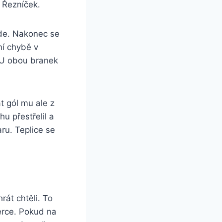
 Řezníček.
ude. Nakonec se
ní chybě v
. U obou branek
t gól mu ale z
u přestřelil a
ru. Teplice se
rát chtěli. To
berce. Pokud na