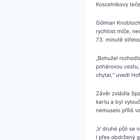
Koscelníkovy teče 
Gólman Knobloch 
rychlost míče, ne
73. minutě střelo
„Bohužel rozhodla
pohárovou cestu,
chytal,“ uvedl Ho
Závěr zvládla Spa
kartu a byl vylou
nemuselo příliš va
„V druhé půli se n
I přes obdržený g