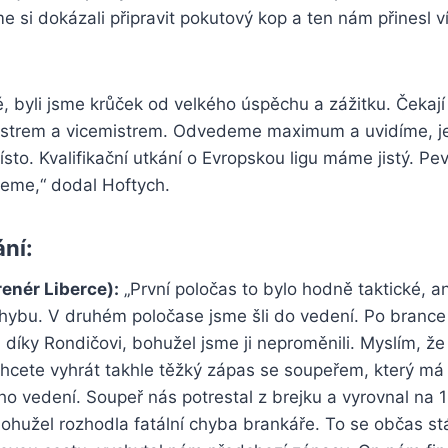
e si dokázali připravit pokutový kop a ten nám přinesl vít
é, byli jsme krůček od velkého úspěchu a zážitku. Čekaj
mistrem a vicemistrem. Odvedeme maximum a uvidíme, je
ísto. Kvalifikační utkání o Evropskou ligu máme jistý. Pe
eme,“ dodal Hoftych.
ání:
renér Liberce):
„První poločas to bylo hodně taktické, a
hybu. V druhém poločase jsme šli do vedení. Po brance 
 díky Rondičovi, bohužel jsme ji neproměnili. Myslím, že 
cete vyhrát takhle těžký zápas se soupeřem, který má
ho vedení. Soupeř nás potrestal z brejku a vyrovnal na 1
ohužel rozhodla fatální chyba brankáře. To se občas st