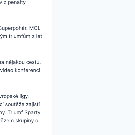
v z penalty
i Superpohár. MOL
vým triumfům z let
 na nějakou cestu,
 video konferenci
vropské ligy.
í soutěže zajistí
ny. Triumf Sparty
vítězem skupiny o