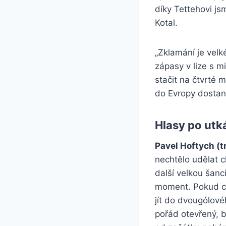
díky Tettehovi jsm
Kotal.
„Zklamání je velk
zápasy v lize s 
stačit na čtvrté m
do Evropy dostan
Hlasy po utk
Pavel Hoftych (t
nechtělo udělat c
další velkou šanci
moment. Pokud ch
jít do dvougólové
pořád otevřený, b