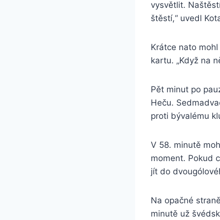
vysvětlit. Naštěst
štěstí,“ uvedl Kota
Krátce nato mohl 
kartu. „Když na ně
Pět minut po pauz
Heču. Sedmadvacet
proti bývalému kl
V 58. minutě mohl
moment. Pokud ch
jít do dvougólové
Na opačné straně 
minutě už švédský