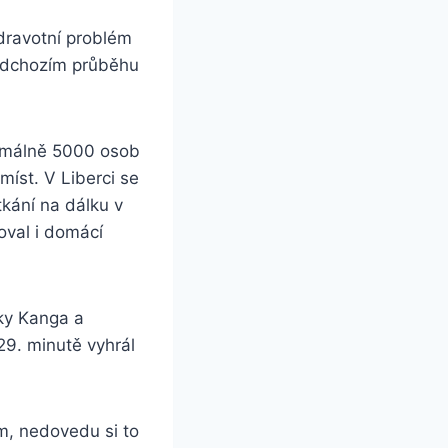
dravotní problém
ředchozím průběhu
ximálně 5000 osob
míst. V Liberci se
tkání na dálku v
oval i domácí
lky Kanga a
 29. minutě vyhrál
ím, nedovedu si to