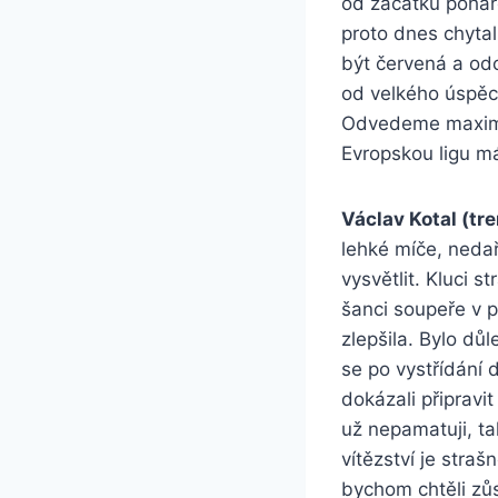
od začátku pohár
proto dnes chytal
být červená a odc
od velkého úspěch
Odvedeme maximum 
Evropskou ligu m
Václav Kotal (tre
lehké míče, nedař
vysvětlit. Kluci 
šanci soupeře v p
zlepšila. Bylo důl
se po vystřídání 
dokázali připravit
už nepamatuji, ta
vítězství je stra
bychom chtěli zůs