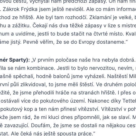
ovou cestu, vychytal nám předchozí zápasy. On nám finá
. Zákrok Frýdka jsem ještě neviděl. Ale co mám informa
hod ze hřiště. Ale byl tam rozhodčí. Zklamání je velké, 
u a zážitku. Čekají nás dva těžké zápasy v lize s mist
a uvidíme, jestli to bude stačit na čtvrté místo. Kval
áme jistý. Pevně věřím, že se do Evropy dostaneme.“
nér Sparty):
„V prvním poločase naše hra nebyla dobrá. 
ila se nám kombinace. Jestli to bylo nervozitou, nevím,
strašně spěchali, hodně balonů jsme vyházeli. Naštěstí Mi
rvní půli zlikvidoval, to jsme měli štěstí. Ve druhém pol
ežité, že jsme přehodili hráče na stranách hřiště. I přes
dostávali více do pokutového území. Nakonec díky Tette
 pokutový kop a ten nám přinesl vítězství. Vítězství v po
kže jsem rád, že mi kluci dnes připomněli, jak se slaví. M
šně zavazující. Doufám, že jsme se dostali na nějakou ces
tat. Ale čeká nás ještě spousta práce.“