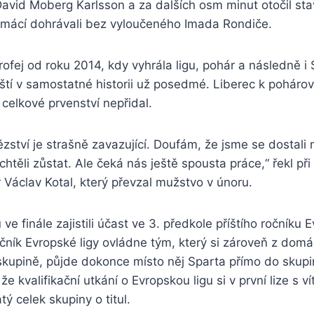
avid Moberg Karlsson a za dalších osm minut otočil sta
mácí dohrávali bez vyloučeného Imada Rondiče.
rofej od roku 2014, kdy vyhrála ligu, pohár a následně 
ští v samostatné historii už posedmé. Liberec k poháro
 celkové prvenství nepřidal.
tězství je strašně zavazující. Doufám, že jsme se dostali
htěli zůstat. Ale čeká nás ještě spousta práce,“ řekl při
 Václav Kotal, který převzal mužstvo v únoru.
ve finále zajistili účast ve 3. předkole příštího ročníku E
čník Evropské ligy ovládne tým, který si zároveň z domác
skupině, půjde dokonce místo něj Sparta přímo do skupi
e kvalifikační utkání o Evropskou ligu si v první lize s 
ý celek skupiny o titul.