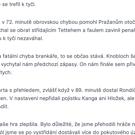
se trefil k tyči.
v 72. minutě obrovskou chybou pomohl Pražanům otoči
chal se obrat střídajícím Tettehem a faulem zavinil penal
u k tyči nezaváhal.
 fatální chyba brankáře, to se občas stává. Knobloch š
 vychytal nám předchozí zápasy. On nám finále sem přiv
ftych.
rta s přehledem, zvlášť když v 89. minutě dostal Rondi
čen. V nastavení nepřidali pojistku Kanga ani Hložek, al
dit.
aše hra zlepšila. Bylo důležité, že jsme přehodili hráče 
ól jsme se po vystřídání dostávali více do pokutového 