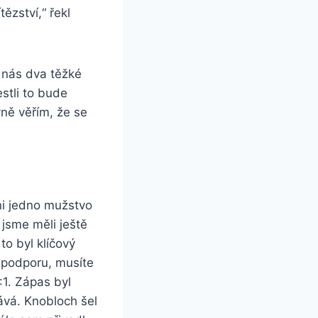
ězství,“ řekl
í nás dva těžké
stli to bude
vně věřím, že se
ni jedno mužstvo
jsme měli ještě
to byl klíčový
 podporu, musíte
:1. Zápas byl
ává. Knobloch šel