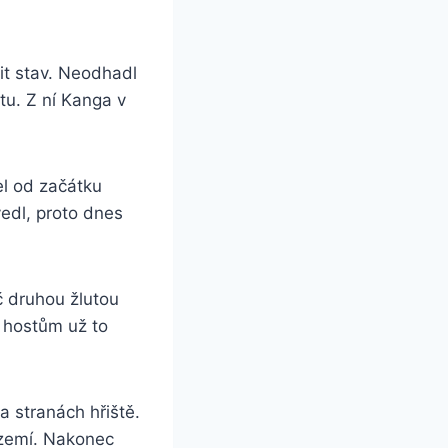
t stav. Neodhadl
tu. Z ní Kanga v
el od začátku
edl, proto dnes
č druhou žlutou
e hostům už to
na stranách hřiště.
území. Nakonec