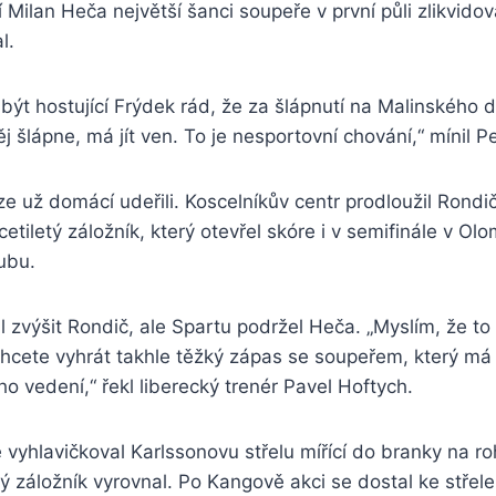
í Milan Heča největší šanci soupeře v první půli zlikvidov
l.
být hostující Frýdek rád, že za šlápnutí na Malinského d
j šlápne, má jít ven. To je nesportovní chování,“ mínil P
e už domácí udeřili. Koscelníkův centr prodloužil Rondič
iletý záložník, který otevřel skóre i v semifinále v Olo
ubu.
 zvýšit Rondič, ale Spartu podržel Heča. „Myslím, že to 
cete vyhrát takhle těžký zápas se soupeřem, který má
ho vedení,“ řekl liberecký trenér Pavel Hoftych.
vyhlavičkoval Karlssonovu střelu mířící do branky na roh
 záložník vyrovnal. Po Kangově akci se dostal ke střel