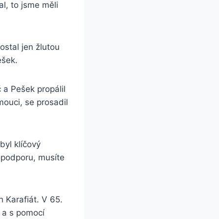
al, to jsme měli
ostal jen žlutou
ešek.
 a Pešek propálil
mouci, se prosadil
byl klíčový
 podporu, musíte
 Karafiát. V 65.
e a s pomocí