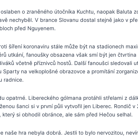
l oslaben o zraněného útočníka Kuchtu, naopak Baluta z
tavě nechyběl. V brance Slovanu dostal stejně jako v p
obloch před Nguyenem.
roti šíření koronaviru stále může být na stadionech ma
rů utkání, fanoušky obsazena však smí být jen čtvrtina 
iváků včetně příznivců hostů. Další fanoušci sledovali u
u Sparty na velkoplošné obrazovce a promítání zorganiz
u radnice.
du opatrné. Libereckého gólmana protáhli střelami z dá
ženou šanci si v první půli vytvořil jen Liberec. Rondič v
 který si obhodil obránce, ale sám před Hečou selhal.
e naše hra nebyla dobrá. Jestli to bylo nervozitou, nev