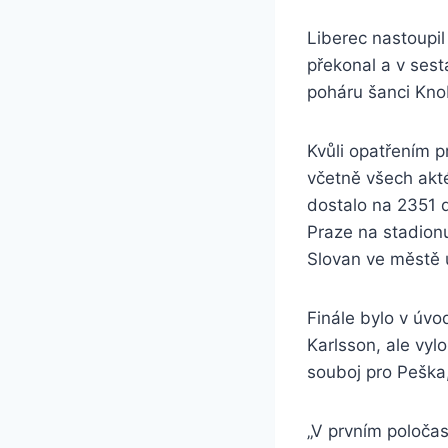
Liberec nastoupi
překonal a v ses
poháru šanci Kn
Kvůli opatřením p
včetně všech akté
dostalo na 2351 d
Praze na stadion
Slovan ve městě 
Finále bylo v úvo
Karlsson, ale vylo
souboj pro Peška,
„V prvním poločas