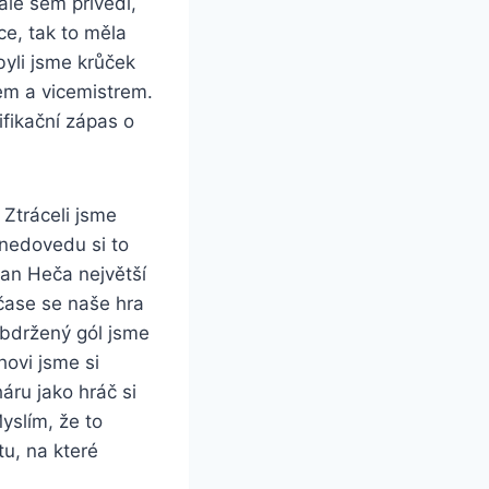
le sem přivedl,
ce, tak to měla
byli jsme krůček
rem a vicemistrem.
ifikační zápas o
Ztráceli jsme
 nedovedu si to
lan Heča největší
očase se naše hra
 obdržený gól jsme
hovi jsme si
háru jako hráč si
yslím, že to
tu, na které