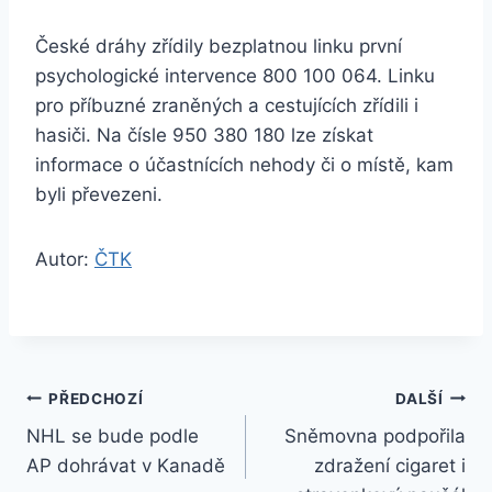
České dráhy zřídily bezplatnou linku první
psychologické intervence 800 100 064. Linku
pro příbuzné zraněných a cestujících zřídili i
hasiči. Na čísle 950 380 180 lze získat
informace o účastnících nehody či o místě, kam
byli převezeni.
Autor:
ČTK
Navigace
PŘEDCHOZÍ
DALŠÍ
NHL se bude podle
Sněmovna podpořila
pro
AP dohrávat v Kanadě
zdražení cigaret i