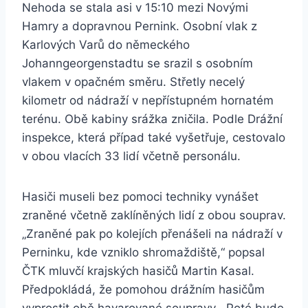
Nehoda se stala asi v 15:10 mezi Novými
Hamry a dopravnou Pernink. Osobní vlak z
Karlových Varů do německého
Johanngeorgenstadtu se srazil s osobním
vlakem v opačném směru. Střetly necelý
kilometr od nádraží v nepřístupném hornatém
terénu. Obě kabiny srážka zničila. Podle Drážní
inspekce, která případ také vyšetřuje, cestovalo
v obou vlacích 33 lidí včetně personálu.
Hasiči museli bez pomoci techniky vynášet
zraněné včetně zaklíněných lidí z obou souprav.
„Zraněné pak po kolejích přenášeli na nádraží v
Perninku, kde vzniklo shromaždiště,“ popsal
ČTK mluvčí krajských hasičů Martin Kasal.
Předpokládá, že pomohou drážním hasičům