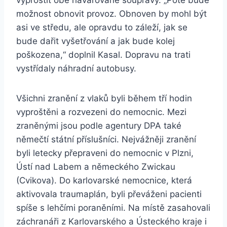
vyprostit obě havarované soupravy. „Poté bude
možnost obnovit provoz. Obnoven by mohl být
asi ve středu, ale opravdu to záleží, jak se
bude dařit vyšetřování a jak bude kolej
poškozena,“ doplnil Kasal. Dopravu na trati
vystřídaly náhradní autobusy.
Všichni zranění z vlaků byli během tří hodin
vyproštěni a rozvezeni do nemocnic. Mezi
zraněnými jsou podle agentury DPA také
němečtí státní příslušníci. Nejvážněji zranění
byli letecky přepraveni do nemocnic v Plzni,
Ústí nad Labem a německého Zwickau
(Cvikova). Do karlovarské nemocnice, která
aktivovala traumaplán, byli převáženi pacienti
spíše s lehčími poraněními. Na místě zasahovali
záchranáři z Karlovarského a Ústeckého kraje i