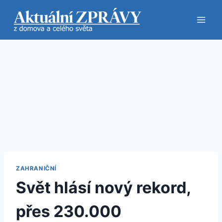
Přeskočit
na
obsah
ZAHRANIČNÍ
Svět hlásí nový rekord,
přes 230.000