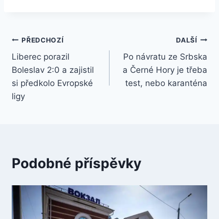
Navigace
PŘEDCHOZÍ
DALŠÍ
Liberec porazil
Po návratu ze Srbska
pro
Boleslav 2:0 a zajistil
a Černé Hory je třeba
příspěvek
si předkolo Evropské
test, nebo karanténa
ligy
Podobné příspěvky