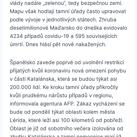
vlády nadále „zelenou“, tedy bezpečnou zemí.
Mapu však hodlají tamní úřady často upravovat
podle vývoje v jednotlivých státech. Zhruba
desetimilionové Maďarsko do dneška evidovalo
4234 případů covidu-19 a 595 souvisejících
úmrtí. Dnes hlásí pět nově nakažených.
Španělsko zavede poprvé od uvolnění restrikcí
přijatých kvůli koronaviru nová omezení pohybu
v části Katalánska, která se budou týkat asi
200.000 lidí. Ke kroku tamní úřady přikročily
kvůli prudkému nárůstu případů v regionu,
informovala agentura AFP. Zákaz vycházení se
bude od pondělí týkat oblasti kolem města
Lérida, které leží asi 100 kilometrů od pobřeží.
Oblast je již od sobotního večera izolována od
zbytku Katalánska a tamní nemocnice mají již