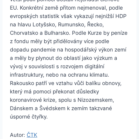
EU. Konkrétní země přitom nejmenoval, podle
evropských statistik však vykazují nejnižší HDP
na hlavu Lotyšsko, Rumunsko, Řecko,
Chorvatsko a Bulharsko. Podle Kurze by peníze
z fondu měly být přidělovány více podle
dopadu pandemie na hospodářský výkon zemí
a měly by plynout do oblastí jako výzkum a
vývoj v souvislosti s rozvojem digitální
infrastruktury, nebo na ochranu klimatu.
Rakousko patří ve vztahu vůči balíku obnovy,
který má pomoci překonat důsledky
koronavirové krize, spolu s Nizozemskem,
Dánskem a Švédskem k zemím takzvané
úsporné čtyřky.
Autor:
ČTK