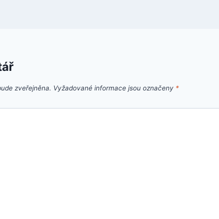
tář
bude zveřejněna.
Vyžadované informace jsou označeny
*