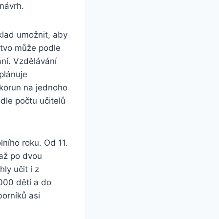
návrh.
klad umožnit, aby
rstvo může podle
ání. Vzdělávání
 plánuje
0 korun na jednoho
dle počtu učitelů
ního roku. Od 11.
 až po dvou
y učit i z
000 dětí a do
orníků asi