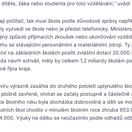
ítěte, žáka nebo studenta pro toto vzdělávání,“ uvádí 
ají počítač, tak musí škola podle důvodové zprávy napří
oly vyzvedl ve škole nebo je předat telefonicky. Ministe
 jiný způsob přijímacích zkoušek nebo ukončování vzděl
hu se stávajícími personálními a materiálními zdroji. Ty
ství na základních školách posílit zvláštní dotací 20.00
áda návrh schválí, měly by celkem 1,2 miliardy školám po
ině října kraje.
ru výrazně zasáhla do druhého pololetí uplynulého škol
 plošně zavřené, otvírat se začaly postupně a částečně
e školního roku byla docházka dobrovolná a děti se mohl
dních škol chodilo v minulém školním roce zhruba 953.
24.000. Výuky na dálku se neúčastnilo podle odhadů odb