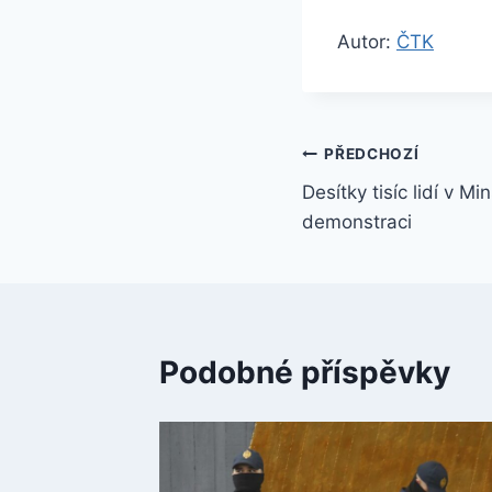
Autor:
ČTK
Navigace
PŘEDCHOZÍ
Desítky tisíc lidí v Mi
pro
demonstraci
příspěvek
Podobné příspěvky