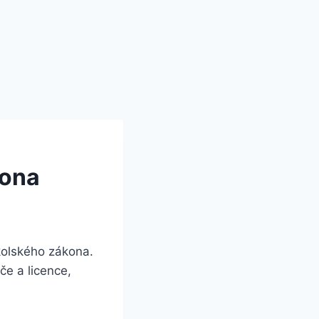
kona
kolského zákona.
če a licence,