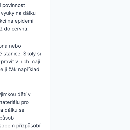
i povinnost
u výuky na dálku
kcí na epidemii
až do června.
kona nebo
 stanice. Školy si
ravit v nich mají
 jí žák například
ýjimkou dětí v
materiálu pro
Na dálku se
Způsob
ůsobem přizpůsobí