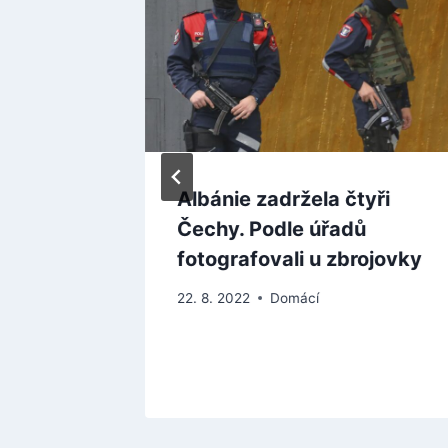
 ve
Albánie zadržela čtyři
ášteře
Čechy. Podle úřadů
00
fotografovali u zbrojovky
22. 8. 2022
Domácí