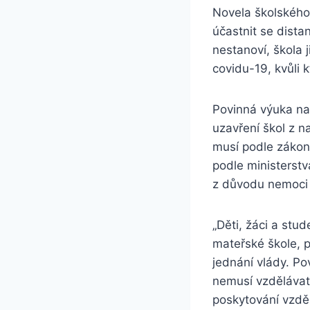
Novela školského
účastnit se dista
nestanoví, škola
covidu-19, kvůli 
Povinná výuka na
uzavření škol z n
musí podle zákona
podle ministerstv
z důvodu nemoci 
„Děti, žáci a stu
mateřské škole, p
jednání vlády. Po
nemusí vzdělávat
poskytování vzdě