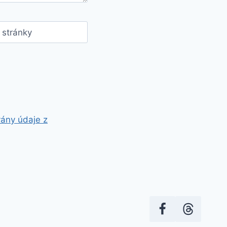
stránky
vány údaje z