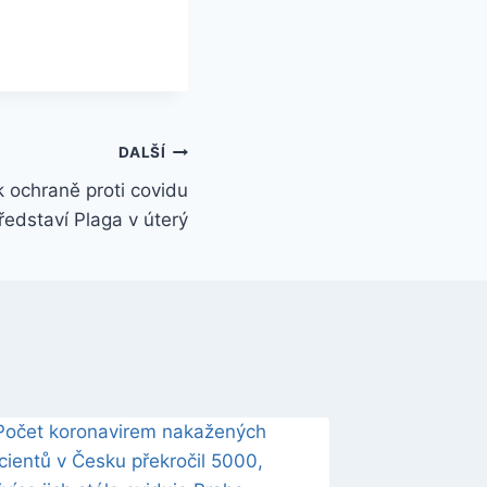
DALŠÍ
k ochraně proti covidu
ředstaví Plaga v úterý