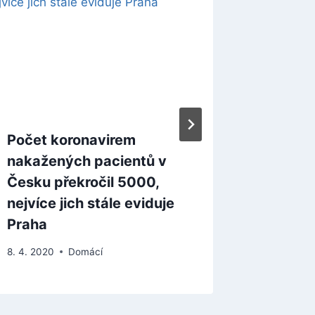
Počet koronavirem
Senát z
nakažených pacientů v
navrho
Česku překročil 5000,
azylov
nejvíce jich stále eviduje
pravide
Praha
23. 7. 2025
8. 4. 2020
Domácí