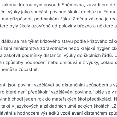
 zákona, kterou nyní posoudí Sněmovna, zavádí pro dět
nční výuky jako součásti povinné školní docházky. Form
 ji má přizpůsobit podmínkám žáka. Změna zákona je rea
které byly školy uzavřené od poloviny března a některé 
 dálku se má týkat krizového stavu podle krizového zá
ařízení ministerstva zdravotnictví nebo krajské hygienické
 zakotvit podmínky distanční výuky do školních řádů. Up
a i způsoby hodnocení nebo omlouvání z výuky, pokud se
nemůže zúčastnit.
denti jsou povinni vzdělávat se distančním způsobem s v
ro které není předškolní vzdělávání povinné,“ píše se v 
vinně chodí jeden rok do mateřských škol předškoláci. 
 také v jazykových a základních uměleckých školách. „
lávání a hodnocení výsledků vzdělávání distančním zp