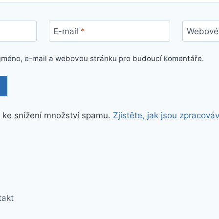
E-mail
*
Webové 
e jméno, e-mail a webovou stránku pro budoucí komentáře.
 ke snížení množství spamu.
Zjistěte, jak jsou zpracová
takt