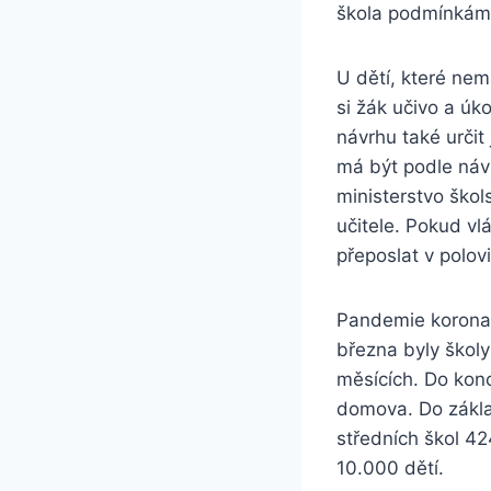
škola podmínkám d
U dětí, které nem
si žák učivo a úk
návrhu také určit
má být podle návr
ministerstvo škol
učitele. Pokud vl
přeposlat v polov
Pandemie koronavi
března byly školy
měsících. Do konc
domova. Do zákla
středních škol 4
10.000 dětí.