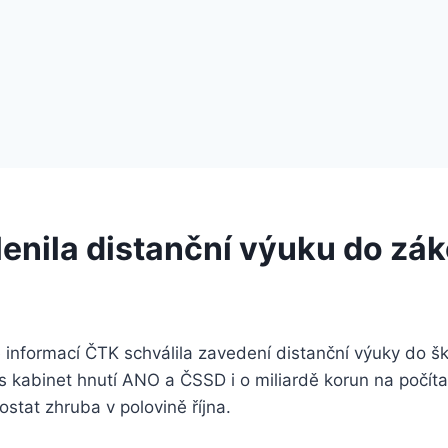
lenila distanční výuku do zá
 informací ČTK schválila zavedení distanční výuky do š
 kabinet hnutí ANO a ČSSD i o miliardě korun na počíta
ostat zhruba v polovině října.