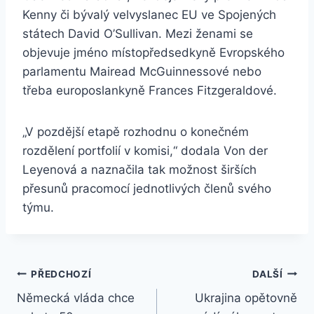
Kenny či bývalý velvyslanec EU ve Spojených
státech David O’Sullivan. Mezi ženami se
objevuje jméno místopředsedkyně Evropského
parlamentu Mairead McGuinnessové nebo
třeba europoslankyně Frances Fitzgeraldové.
„V pozdější etapě rozhodnu o konečném
rozdělení portfolií v komisi,“ dodala Von der
Leyenová a naznačila tak možnost širších
přesunů pracomocí jednotlivých členů svého
týmu.
Navigace
PŘEDCHOZÍ
DALŠÍ
Německá vláda chce
Ukrajina opětovně
pro