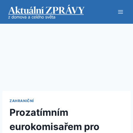
Přeskočit
na
obsah
ZAHRANIČNÍ
Prozatímním
eurokomisařem pro