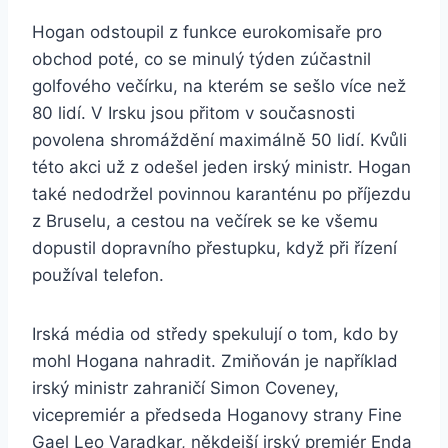
Hogan odstoupil z funkce eurokomisaře pro
obchod poté, co se minulý týden zúčastnil
golfového večírku, na kterém se sešlo více než
80 lidí. V Irsku jsou přitom v současnosti
povolena shromáždění maximálně 50 lidí. Kvůli
této akci už z odešel jeden irský ministr. Hogan
také nedodržel povinnou karanténu po příjezdu
z Bruselu, a cestou na večírek se ke všemu
dopustil dopravního přestupku, když při řízení
používal telefon.
Irská média od středy spekulují o tom, kdo by
mohl Hogana nahradit. Zmiňován je například
irský ministr zahraničí Simon Coveney,
vicepremiér a předseda Hoganovy strany Fine
Gael Leo Varadkar, někdejší irský premiér Enda