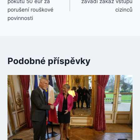
pokutu 50 eur za
zavádí zákaz vstupu
příspěvek
porušení rouškové
cizinců
povinnosti
Podobné příspěvky