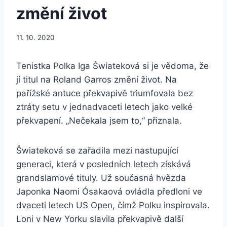
změní život
11. 10. 2020
Tenistka Polka Iga Šwiateková si je vědoma, že
jí titul na Roland Garros změní život. Na
pařížské antuce překvapivě triumfovala bez
ztráty setu v jednadvaceti letech jako velké
překvapení. „Nečekala jsem to,“ přiznala.
Šwiateková se zařadila mezi nastupující
generaci, která v posledních letech získává
grandslamové tituly. Už současná hvězda
Japonka Naomi Ósakaová ovládla předloni ve
dvaceti letech US Open, čímž Polku inspirovala.
Loni v New Yorku slavila překvapivě další