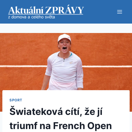
Přeskočit
na
obsah
SPORT
Šwiateková cítí, že jí
triumf na French Open