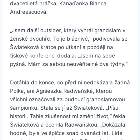
dvacetiletá hráčka, Kanaďanka Bianca
Andreescuová.
„Jsem další outsider, který vyhrál grandslam v
ženské dvouhře. To je bláznivé,“ podivovala se
Šwiateková krátce po utkání a později na
tiskové konferenci dodala: „Jsem na sebe
pyšná. Mám za sebou neuvěřitelné dva týdny.“
Dotáhla do konce, co před ní nedokázala žádná
Polka, ani Agnieszka Radwaňská, kterou
všichni označovali za budoucí grandslamovou
šampionku. Stala se jí až Šwiateková. „Píšu
historii. Tahle zkušenost mi změní život,“ řekla
Šwiateková a ocenila Radwaňskou. „Dokázala
hodně, byla ve špičce snad dvanáct let. Lidé