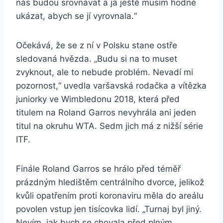
nás budou srovnávat a já ještě musím hodně
ukázat, abych se jí vyrovnala.“
Očekává, že se z ní v Polsku stane ostře
sledovaná hvězda. „Budu si na to muset
zvyknout, ale to nebude problém. Nevadí mi
pozornost,“ uvedla varšavská rodačka a vítězka
juniorky ve Wimbledonu 2018, která před
titulem na Roland Garros nevyhrála ani jeden
titul na okruhu WTA. Sedm jich má z nižší série
ITF.
Finále Roland Garros se hrálo před téměř
prázdným hledištěm centrálního dvorce, jelikož
kvůli opatřením proti koronaviru měla do areálu
povolen vstup jen tisícovka lidí. „Turnaj byl jiný.
Nevím, jak bych se chovala před plným