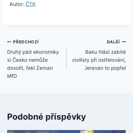
Autor:
ČTK
Navigace
PŘEDCHOZÍ
DALŠÍ
Druhý pád ekonomiky
Baku hlásí zabité
pro
si Česko nemůže
civilisty při ostřelování,
příspěvek
dovolit, řekl Zeman
Jerevan to popřel
MfD
Podobné příspěvky