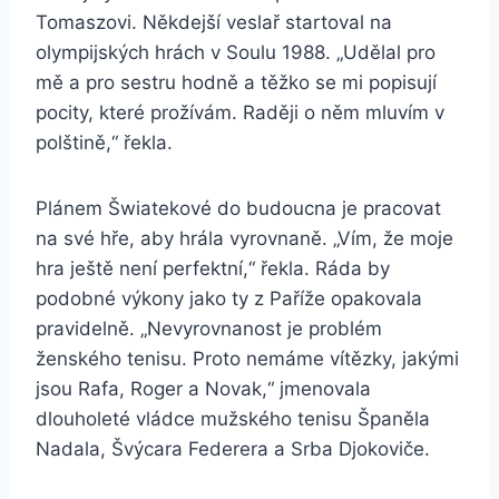
Tomaszovi. Někdejší veslař startoval na
olympijských hrách v Soulu 1988. „Udělal pro
mě a pro sestru hodně a těžko se mi popisují
pocity, které prožívám. Raději o něm mluvím v
polštině,“ řekla.
Plánem Šwiatekové do budoucna je pracovat
na své hře, aby hrála vyrovnaně. „Vím, že moje
hra ještě není perfektní,“ řekla. Ráda by
podobné výkony jako ty z Paříže opakovala
pravidelně. „Nevyrovnanost je problém
ženského tenisu. Proto nemáme vítězky, jakými
jsou Rafa, Roger a Novak,“ jmenovala
dlouholeté vládce mužského tenisu Španěla
Nadala, Švýcara Federera a Srba Djokoviče.