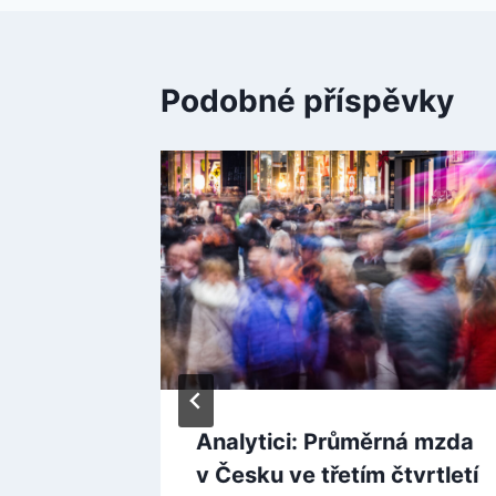
Podobné příspěvky
ohou
Analytici: Průměrná mzda
 vláda
v Česku ve třetím čtvrtletí