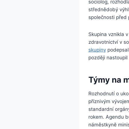
sociolog, rozhodl
střednědobý výhl
společnosti před 
Skupina vznikla v
zdravotnictví v s
skupiny
podepsal 
později nastoupil
Týmy na m
Rozhodnutí o uko
příznivým vývojem
standardní orgán
rokem. Agendu bud
náměstkyně minis