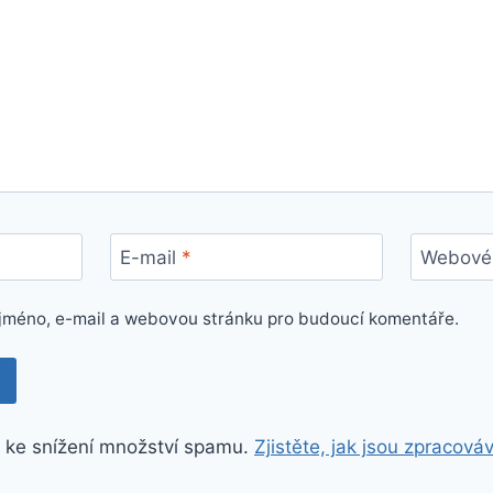
E-mail
*
Webové 
e jméno, e-mail a webovou stránku pro budoucí komentáře.
 ke snížení množství spamu.
Zjistěte, jak jsou zpracová