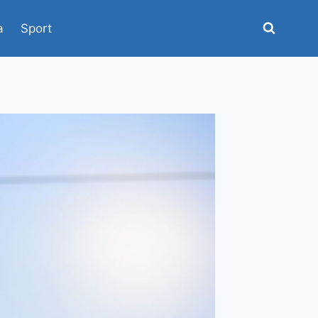
a
Sport