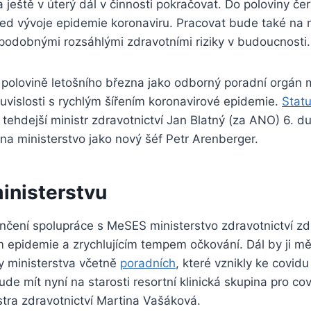
a ještě v úterý dál v činnosti pokračovat. Do poloviny če
ed vývoje epidemie koronaviru. Pracovat bude také na 
podobnými rozsáhlými zdravotními riziky v budoucnosti.
 polovině letošního března jako odborný poradní orgán 
ouvislosti s rychlým šířením koronavirové epidemie.
Statu
tehdejší ministr zdravotnictví Jan Blatný (za ANO) 6. d
 na ministerstvo jako nový šéf Petr Arenberger.
inisterstvu
nčení spolupráce s MeSES ministerstvo zdravotnictví zd
 epidemie a zrychlujícím tempem očkování. Dál by ji měl
y ministerstva včetně
poradních
, které vznikly ke covid
e mít nyní na starosti resortní klinická skupina pro co
tra zdravotnictví Martina Vašáková.