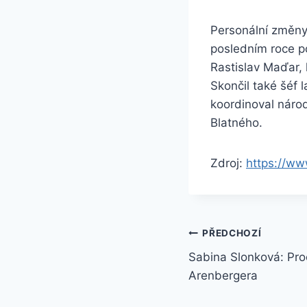
Personální změny 
posledním roce p
Rastislav Maďar,
Skončil také šéf 
koordinoval národ
Blatného.
Zdroj:
https://ww
Navigace
PŘEDCHOZÍ
Sabina Slonková: Proč
pro
Arenbergera
příspěvek