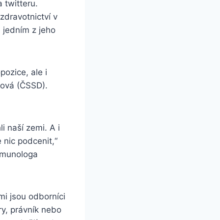
 twitteru.
zdravotnictví v
ě jedním z jeho
pozice, ale i
čová (ČSSD).
i naší zemi. A i
 nic podcenit,“
 imunologa
mi jsou odborníci
ry, právník nebo