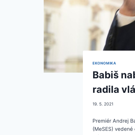
EKONOMIKA
Babiš na
radila vl
19. 5. 2021
Premiér Andrej B
(MeSES) vedené 