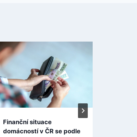
Finanční situace
Ptačí c
domácností v ČR se podle
do třet