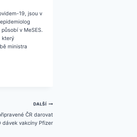
ovidem-19, jsou v
 epidemiolog
ď působí v MeSES.
 který
bě ministra
DALŠÍ
připravené ČR darovat
 dávek vakcíny Pfizer