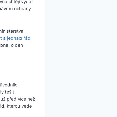
rvna chtějí vydat
návrhu ochrany
ministerstva
t a jednací řád
ubna, o den
ůvodnilo
y řešit
u už před více než
vid, kterou vede