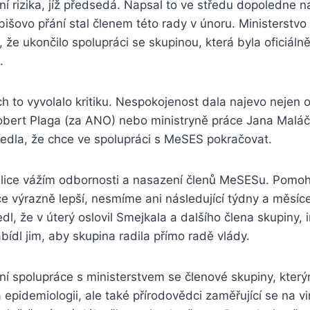
ní rizika, jíž předsedá. Napsal to ve středu dopoledne na
išovo přání stal členem této rady v únoru. Ministerstvo 
, že ukončilo spolupráci se skupinou, která byla oficiáln
.
ch to vyvolalo kritiku. Nespokojenost dala najevo nejen o
 Robert Plaga (za ANO) nebo ministryně práce Jana Malá
vedla, že chce ve spolupráci s MeSES pokračovat.
 velice vážím odbornosti a nasazení členů MeSESu. Pomohl
ce výrazně lepší, nesmíme ani následující týdny a měsíce
dl, že v úterý oslovil Smejkala a dalšího člena skupiny,
ídl jim, aby skupina radila přímo radě vlády.
í spolupráce s ministerstvem se členové skupiny, který
a epidemiologii, ale také přírodovědci zaměřující se na vi