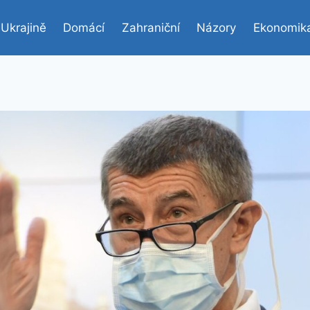
 Ukrajině
Domácí
Zahraniční
Názory
Ekonomik