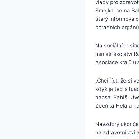
vlády pro zdravot
Smejkal se na Bab
úterý informovalo
poradních orgánů
Na sociálních sítí
ministr školství
Asociace krajů u
„Chci říct, že si
když je teď situa
napsal Babiš. Uve
Zdeňka Hela a nab
Navzdory ukončen
na zdravotnictví 