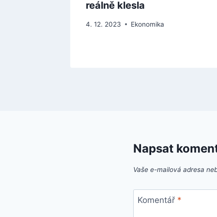
Firmy
reálně klesla
í
4. 12. 2023
Ekonomika
Napsat komen
Vaše e-mailová adresa ne
Komentář
*