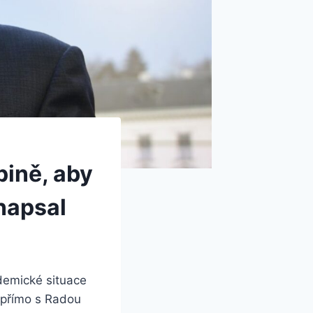
pině, aby
 napsal
demické situace
přímo s Radou