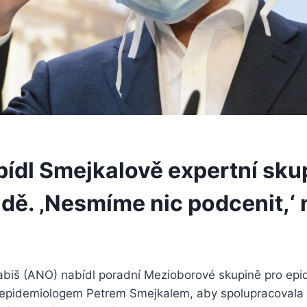
bídl Smejkalově expertní sku
ádě. ‚Nesmíme nic podcenit,‘
abiš (ANO) nabídl poradní Mezioborové skupině pro epi
epidemiologem Petrem Smejkalem, aby spolupracovala 