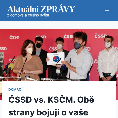
Přeskočit
na
obsah
DOMÁCÍ
ČSSD vs. KSČM. Obě
strany bojují o vaše