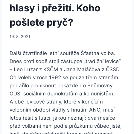
hlasy i přežití. Koho
pošlete pryč?
19. 8. 2021
Další čtvrtfinále letní soutěže Šťastná volba.
Dnes proti sobě stojí zástupce „tradiční levice“
– Leo Luzar z KSČM a Jana Maláčová z ČSSD.
Od voleb v roce 1992 se pouze třem stranám
podařilo proniknout pokaždé do Sněmovny.
ODS, sociálním demokratům a komunistům.
A obě levicové strany, které v končícím
volebním období vládly s hnutím ANO, musí
letos řešit situaci, jakou neznají: dva měsíce
před volbami není podle průzkumu vůbec jisté,