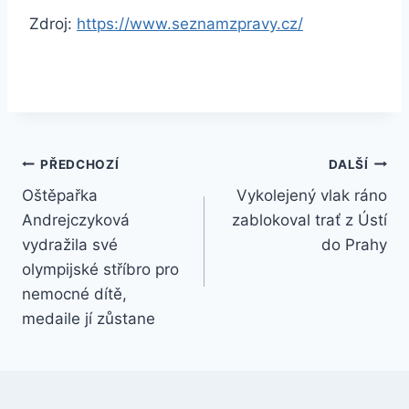
Zdroj:
https://www.seznamzpravy.cz/
Navigace
PŘEDCHOZÍ
DALŠÍ
Oštěpařka
Vykolejený vlak ráno
pro
Andrejczyková
zablokoval trať z Ústí
příspěvek
vydražila své
do Prahy
olympijské stříbro pro
nemocné dítě,
medaile jí zůstane