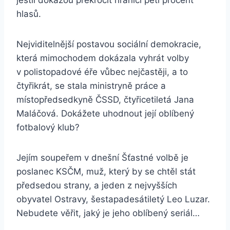
jestli dokážou překročit hranici pěti procent
hlasů.
Nejviditelnější postavou sociální demokracie,
která mimochodem dokázala vyhrát volby
v polistopadové éře vůbec nejčastěji, a to
čtyřikrát, se stala ministryně práce a
místopředsedkyně ČSSD, čtyřicetiletá Jana
Maláčová. Dokážete uhodnout její oblíbený
fotbalový klub?
Jejím soupeřem v dnešní Šťastné volbě je
poslanec KSČM, muž, který by se chtěl stát
předsedou strany, a jeden z nejvyšších
obyvatel Ostravy, šestapadesátiletý Leo Luzar.
Nebudete věřit, jaký je jeho oblíbený seriál…