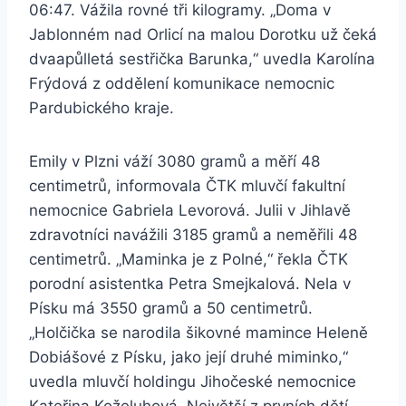
06:47. Vážila rovné tři kilogramy. „Doma v
Jablonném nad Orlicí na malou Dorotku už čeká
dvaapůlletá sestřička Barunka,“ uvedla Karolína
Frýdová z oddělení komunikace nemocnic
Pardubického kraje.
Emily v Plzni váží 3080 gramů a měří 48
centimetrů, informovala ČTK mluvčí fakultní
nemocnice Gabriela Levorová. Julii v Jihlavě
zdravotníci navážili 3185 gramů a neměřili 48
centimetrů. „Maminka je z Polné,“ řekla ČTK
porodní asistentka Petra Smejkalová. Nela v
Písku má 3550 gramů a 50 centimetrů.
„Holčička se narodila šikovné mamince Heleně
Dobiášové z Písku, jako její druhé miminko,“
uvedla mluvčí holdingu Jihočeské nemocnice