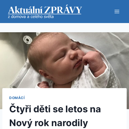
Přeskočit
na
obsah
DOMÁCÍ
Čtyři děti se letos na
Nový rok narodily