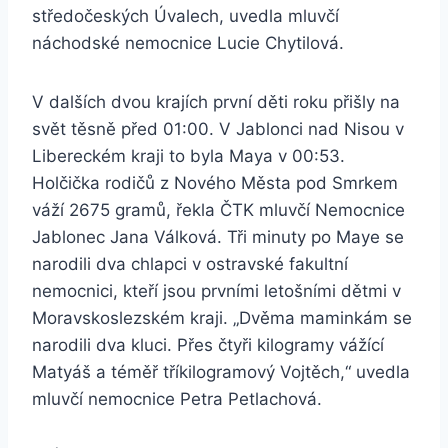
středočeských Úvalech, uvedla mluvčí
náchodské nemocnice Lucie Chytilová.
V dalších dvou krajích první děti roku přišly na
svět těsně před 01:00. V Jablonci nad Nisou v
Libereckém kraji to byla Maya v 00:53.
Holčička rodičů z Nového Města pod Smrkem
váží 2675 gramů, řekla ČTK mluvčí Nemocnice
Jablonec Jana Válková. Tři minuty po Maye se
narodili dva chlapci v ostravské fakultní
nemocnici, kteří jsou prvními letošními dětmi v
Moravskoslezském kraji. „Dvěma maminkám se
narodili dva kluci. Přes čtyři kilogramy vážící
Matyáš a téměř tříkilogramový Vojtěch,“ uvedla
mluvčí nemocnice Petra Petlachová.