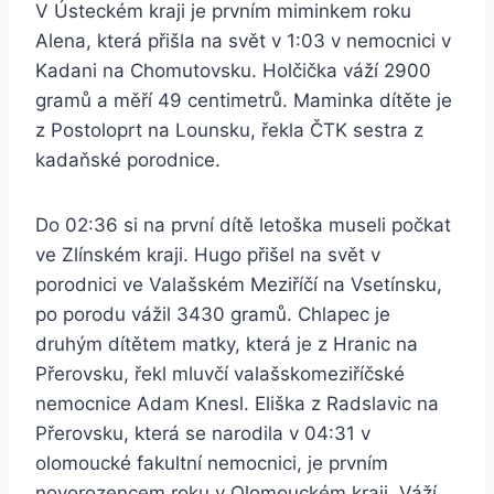
V Ústeckém kraji je prvním miminkem roku
Alena, která přišla na svět v 1:03 v nemocnici v
Kadani na Chomutovsku. Holčička váží 2900
gramů a měří 49 centimetrů. Maminka dítěte je
z Postoloprt na Lounsku, řekla ČTK sestra z
kadaňské porodnice.
Do 02:36 si na první dítě letoška museli počkat
ve Zlínském kraji. Hugo přišel na svět v
porodnici ve Valašském Meziříčí na Vsetínsku,
po porodu vážil 3430 gramů. Chlapec je
druhým dítětem matky, která je z Hranic na
Přerovsku, řekl mluvčí valašskomeziříčské
nemocnice Adam Knesl. Eliška z Radslavic na
Přerovsku, která se narodila v 04:31 v
olomoucké fakultní nemocnici, je prvním
novorozencem roku v Olomouckém kraji. Váží