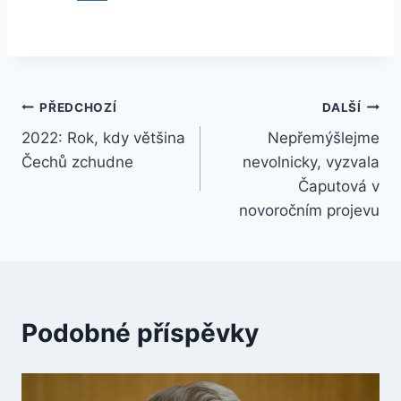
Navigace
PŘEDCHOZÍ
DALŠÍ
2022: Rok, kdy většina
Nepřemýšlejme
pro
Čechů zchudne
nevolnicky, vyzvala
příspěvek
Čaputová v
novoročním projevu
Podobné příspěvky