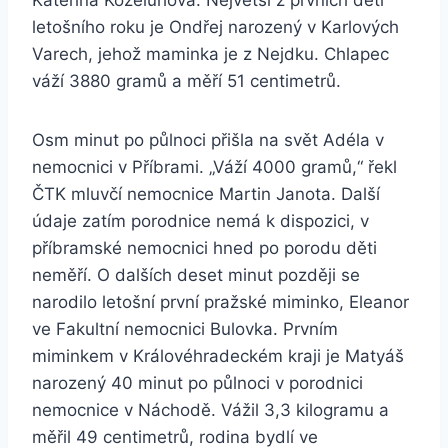
Kateřina Koželuhová. Největší z prvních dětí
letošního roku je Ondřej narozený v Karlových
Varech, jehož maminka je z Nejdku. Chlapec
váží 3880 gramů a měří 51 centimetrů.
Osm minut po půlnoci přišla na svět Adéla v
nemocnici v Příbrami. „Váží 4000 gramů,“ řekl
ČTK mluvčí nemocnice Martin Janota. Další
údaje zatím porodnice nemá k dispozici, v
příbramské nemocnici hned po porodu děti
neměří. O dalších deset minut později se
narodilo letošní první pražské miminko, Eleanor
ve Fakultní nemocnici Bulovka. Prvním
miminkem v Královéhradeckém kraji je Matyáš
narozený 40 minut po půlnoci v porodnici
nemocnice v Náchodě. Vážil 3,3 kilogramu a
měřil 49 centimetrů, rodina bydlí ve