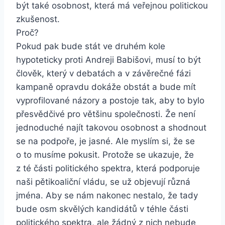
být také osobnost, která má veřejnou politickou
zkušenost.
Proč?
Pokud pak bude stát ve druhém kole
hypoteticky proti Andreji Babišovi, musí to být
člověk, který v debatách a v závěrečné fázi
kampaně opravdu dokáže obstát a bude mít
vyprofilované názory a postoje tak, aby to bylo
přesvědčivé pro většinu společnosti. Že není
jednoduché najít takovou osobnost a shodnout
se na podpoře, je jasné. Ale myslím si, že se
o to musíme pokusit. Protože se ukazuje, že
z té části politického spektra, která podporuje
naši pětikoaliční vládu, se už objevují různá
jména. Aby se nám nakonec nestalo, že tady
bude osm skvělých kandidátů v téhle části
politického spektra, ale žádný z nich nebude