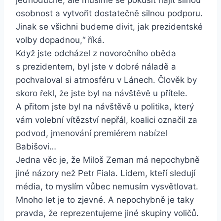
jednoduché, ale musíme se pokusit najít silnou
osobnost a vytvořit dostatečně silnou podporu.
Jinak se všichni budeme divit, jak prezidentské
volby dopadnou,“ říká.
Když jste odcházel z novoročního oběda
s prezidentem, byl jste v dobré náladě a
pochvaloval si atmosféru v Lánech. Člověk by
skoro řekl, že jste byl na návštěvě u přítele.
A přitom jste byl na návštěvě u politika, který
vám volební vítězství nepřál, koalici označil za
podvod, jmenování premiérem nabízel
Babišovi…
Jedna věc je, že Miloš Zeman má nepochybně
jiné názory než Petr Fiala. Lidem, kteří sledují
média, to myslím vůbec nemusím vysvětlovat.
Mnoho let je to zjevné. A nepochybně je taky
pravda, že reprezentujeme jiné skupiny voličů.