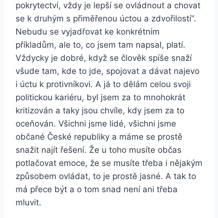
pokrytectví, vždy je lepší se ovládnout a chovat
se k druhým s přiměřenou úctou a zdvořilostí“.
Nebudu se vyjadřovat ke konkrétním
příkladům, ale to, co jsem tam napsal, platí.
Vždycky je dobré, když se člověk spíše snaží
všude tam, kde to jde, spojovat a dávat najevo
i úctu k protivníkovi. A já to dělám celou svoji
politickou kariéru, byl jsem za to mnohokrát
kritizován a taky jsou chvíle, kdy jsem za to
oceňován. Všichni jsme lidé, všichni jsme
občané České republiky a máme se prostě
snažit najít řešení. Že u toho musíte občas
potlačovat emoce, že se musíte třeba i nějakým
způsobem ovládat, to je prostě jasné. A tak to
má přece být a o tom snad není ani třeba
mluvit.