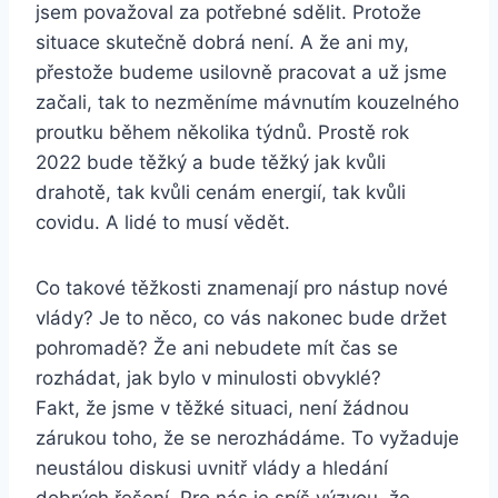
jsem považoval za potřebné sdělit. Protože
situace skutečně dobrá není. A že ani my,
přestože budeme usilovně pracovat a už jsme
začali, tak to nezměníme mávnutím kouzelného
proutku během několika týdnů. Prostě rok
2022 bude těžký a bude těžký jak kvůli
drahotě, tak kvůli cenám energií, tak kvůli
covidu. A lidé to musí vědět.
Co takové těžkosti znamenají pro nástup nové
vlády? Je to něco, co vás nakonec bude držet
pohromadě? Že ani nebudete mít čas se
rozhádat, jak bylo v minulosti obvyklé?
Fakt, že jsme v těžké situaci, není žádnou
zárukou toho, že se nerozhádáme. To vyžaduje
neustálou diskusi uvnitř vlády a hledání