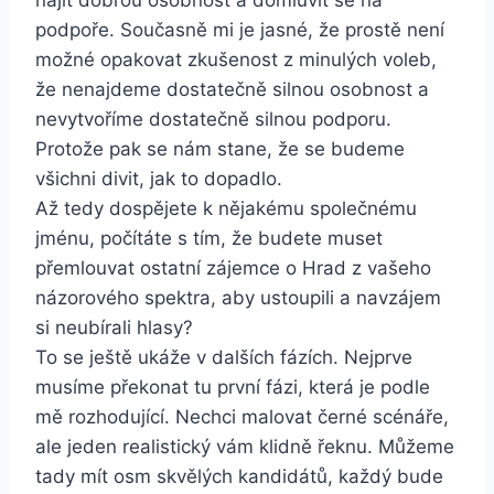
najít dobrou osobnost a domluvit se na
podpoře. Současně mi je jasné, že prostě není
možné opakovat zkušenost z minulých voleb,
že nenajdeme dostatečně silnou osobnost a
nevytvoříme dostatečně silnou podporu.
Protože pak se nám stane, že se budeme
všichni divit, jak to dopadlo.
Až tedy dospějete k nějakému společnému
jménu, počítáte s tím, že budete muset
přemlouvat ostatní zájemce o Hrad z vašeho
názorového spektra, aby ustoupili a navzájem
si neubírali hlasy?
To se ještě ukáže v dalších fázích. Nejprve
musíme překonat tu první fázi, která je podle
mě rozhodující. Nechci malovat černé scénáře,
ale jeden realistický vám klidně řeknu. Můžeme
tady mít osm skvělých kandidátů, každý bude