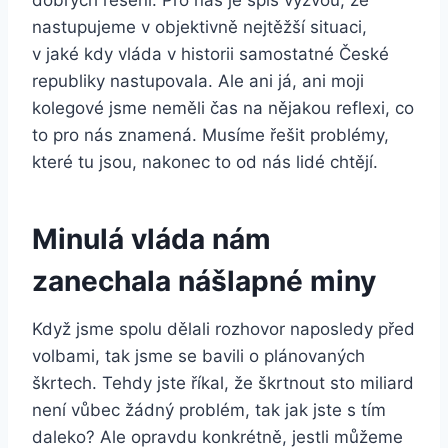
dobrých řešení. Pro nás je spíš výzvou, že
nastupujeme v objektivně nejtěžší situaci,
v jaké kdy vláda v historii samostatné České
republiky nastupovala. Ale ani já, ani moji
kolegové jsme neměli čas na nějakou reflexi, co
to pro nás znamená. Musíme řešit problémy,
které tu jsou, nakonec to od nás lidé chtějí.
Minulá vláda nám
zanechala nášlapné miny
Když jsme spolu dělali rozhovor naposledy před
volbami, tak jsme se bavili o plánovaných
škrtech. Tehdy jste říkal, že škrtnout sto miliard
není vůbec žádný problém, tak jak jste s tím
daleko? Ale opravdu konkrétně, jestli můžeme