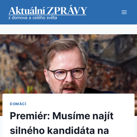
Přeskočit
na
obsah
DOMÁCÍ
Premiér: Musíme najít
silného kandidáta na