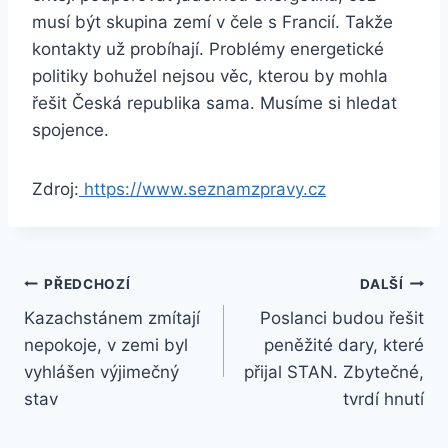
musí být skupina zemí v čele s Francií. Takže
kontakty už probíhají. Problémy energetické
politiky bohužel nejsou věc, kterou by mohla
řešit Česká republika sama. Musíme si hledat
spojence.
Zdroj:
https://www.seznamzpravy.cz
Navigace
PŘEDCHOZÍ
DALŠÍ
Kazachstánem zmítají
Poslanci budou řešit
pro
nepokoje, v zemi byl
peněžité dary, které
příspěvek
vyhlášen výjimečný
přijal STAN. Zbytečné,
stav
tvrdí hnutí