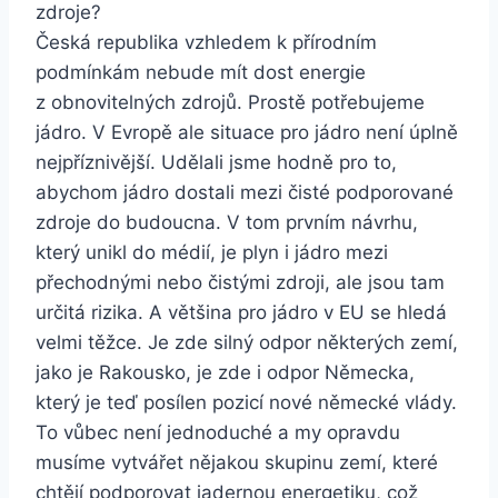
zdroje?
Česká republika vzhledem k přírodním
podmínkám nebude mít dost energie
z obnovitelných zdrojů. Prostě potřebujeme
jádro. V Evropě ale situace pro jádro není úplně
nejpříznivější. Udělali jsme hodně pro to,
abychom jádro dostali mezi čisté podporované
zdroje do budoucna. V tom prvním návrhu,
který unikl do médií, je plyn i jádro mezi
přechodnými nebo čistými zdroji, ale jsou tam
určitá rizika. A většina pro jádro v EU se hledá
velmi těžce. Je zde silný odpor některých zemí,
jako je Rakousko, je zde i odpor Německa,
který je teď posílen pozicí nové německé vlády.
To vůbec není jednoduché a my opravdu
musíme vytvářet nějakou skupinu zemí, které
chtějí podporovat jadernou energetiku, což