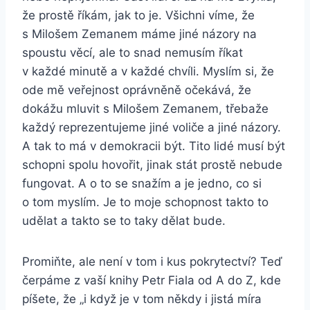
že prostě říkám, jak to je. Všichni víme, že
s Milošem Zemanem máme jiné názory na
spoustu věcí, ale to snad nemusím říkat
v každé minutě a v každé chvíli. Myslím si, že
ode mě veřejnost oprávněně očekává, že
dokážu mluvit s Milošem Zemanem, třebaže
každý reprezentujeme jiné voliče a jiné názory.
A tak to má v demokracii být. Tito lidé musí být
schopni spolu hovořit, jinak stát prostě nebude
fungovat. A o to se snažím a je jedno, co si
o tom myslím. Je to moje schopnost takto to
udělat a takto se to taky dělat bude.
Promiňte, ale není v tom i kus pokrytectví? Teď
čerpáme z vaší knihy Petr Fiala od A do Z, kde
píšete, že „i když je v tom někdy i jistá míra