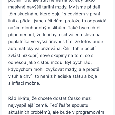
pocítili lidé, ale stát nemá na to, aby takto
masivně navýšil tarifní mzdy. My jsme přidali
těm skupinám, které bojují s covidem v první
linii a přidali jsme učitelům, protože to odpovídá
našim dlouhodobým slibům. Také bych chtěl
připomenout, že loni byla schválena sleva na
poplatníka ve vyšší úrovni s tím, že letos bude
automaticky valorizována. Čili i tohle pocítí
zvlášť nízkopříjmové skupiny na tom, co si
odnesou jako čistou mzdu. Byl bych rád,
kdybychom mohli zvyšovat mzdy, ale prostě
v tuhle chvíli to není z hlediska státu a boje
s inflací možné.
Rád říkáte, že chcete dostat Česko mezi
nejvyspělejší země. Teď řešíte spoustu
aktuálních problémů, ale bude v programovém