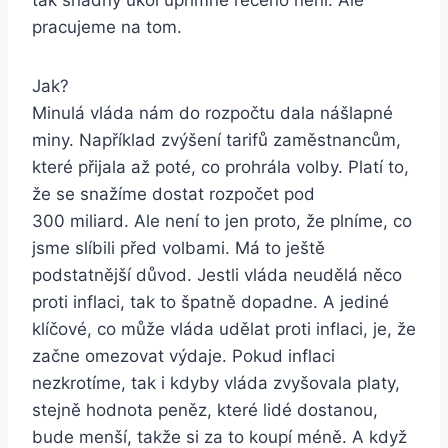
tak snadný úkol upřímně řečeno není. Ale
pracujeme na tom.
Jak?
Minulá vláda nám do rozpočtu dala nášlapné
miny. Například zvýšení tarifů zaměstnancům,
které přijala až poté, co prohrála volby. Platí to,
že se snažíme dostat rozpočet pod
300 miliard. Ale není to jen proto, že plníme, co
jsme slíbili před volbami. Má to ještě
podstatnější důvod. Jestli vláda neudělá něco
proti inflaci, tak to špatně dopadne. A jediné
klíčové, co může vláda udělat proti inflaci, je, že
začne omezovat výdaje. Pokud inflaci
nezkrotíme, tak i kdyby vláda zvyšovala platy,
stejně hodnota peněz, které lidé dostanou,
bude menší, takže si za to koupí méně. A když