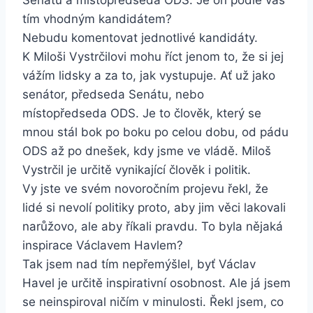
Senátu a místopředseda ODS. Je on podle vás
tím vhodným kandidátem?
Nebudu komentovat jednotlivé kandidáty.
K Miloši Vystrčilovi mohu říct jenom to, že si jej
vážím lidsky a za to, jak vystupuje. Ať už jako
senátor, předseda Senátu, nebo
místopředseda ODS. Je to člověk, který se
mnou stál bok po boku po celou dobu, od pádu
ODS až po dnešek, kdy jsme ve vládě. Miloš
Vystrčil je určitě vynikající člověk i politik.
Vy jste ve svém novoročním projevu řekl, že
lidé si nevolí politiky proto, aby jim věci lakovali
narůžovo, ale aby říkali pravdu. To byla nějaká
inspirace Václavem Havlem?
Tak jsem nad tím nepřemýšlel, byť Václav
Havel je určitě inspirativní osobnost. Ale já jsem
se neinspiroval ničím v minulosti. Řekl jsem, co