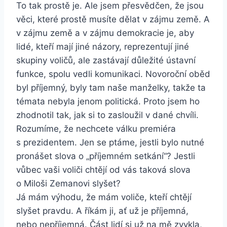
To tak prostě je. Ale jsem přesvědčen, že jsou
věci, které prostě musíte dělat v zájmu země. A
v zájmu země a v zájmu demokracie je, aby
lidé, kteří mají jiné názory, reprezentují jiné
skupiny voličů, ale zastávají důležité ústavní
funkce, spolu vedli komunikaci. Novoroční oběd
byl příjemný, byly tam naše manželky, takže ta
témata nebyla jenom politická. Proto jsem ho
zhodnotil tak, jak si to zasloužil v dané chvíli.
Rozumíme, že nechcete válku premiéra
s prezidentem. Jen se ptáme, jestli bylo nutné
pronášet slova o „příjemném setkání“? Jestli
vůbec vaši voliči chtějí od vás taková slova
o Miloši Zemanovi slyšet?
Já mám výhodu, že mám voliče, kteří chtějí
slyšet pravdu. A říkám ji, ať už je příjemná,
nebo nepříjemná. Část lidí si už na mě zvykla,