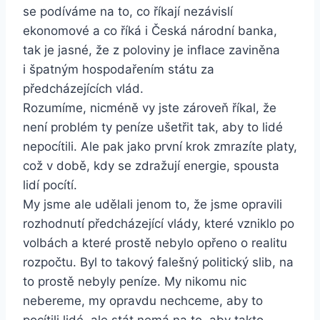
se podíváme na to, co říkají nezávislí
ekonomové a co říká i Česká národní banka,
tak je jasné, že z poloviny je inflace zaviněna
i špatným hospodařením státu za
předcházejících vlád.
Rozumíme, nicméně vy jste zároveň říkal, že
není problém ty peníze ušetřit tak, aby to lidé
nepocítili. Ale pak jako první krok zmrazíte platy,
což v době, kdy se zdražují energie, spousta
lidí pocítí.
My jsme ale udělali jenom to, že jsme opravili
rozhodnutí předcházející vlády, které vzniklo po
volbách a které prostě nebylo opřeno o realitu
rozpočtu. Byl to takový falešný politický slib, na
to prostě nebyly peníze. My nikomu nic
nebereme, my opravdu nechceme, aby to