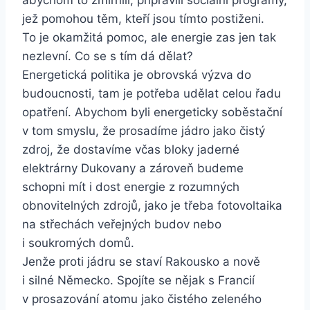
abychom to zmírnili, připravili sociální programy,
jež pomohou těm, kteří jsou tímto postiženi.
To je okamžitá pomoc, ale energie zas jen tak
nezlevní. Co se s tím dá dělat?
Energetická politika je obrovská výzva do
budoucnosti, tam je potřeba udělat celou řadu
opatření. Abychom byli energeticky soběstační
v tom smyslu, že prosadíme jádro jako čistý
zdroj, že dostavíme včas bloky jaderné
elektrárny Dukovany a zároveň budeme
schopni mít i dost energie z rozumných
obnovitelných zdrojů, jako je třeba fotovoltaika
na střechách veřejných budov nebo
i soukromých domů.
Jenže proti jádru se staví Rakousko a nově
i silné Německo. Spojíte se nějak s Francií
v prosazování atomu jako čistého zeleného