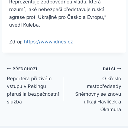
Reprezentuje zodpovědnou vládu, která
rozumí, jaké nebezpečí představuje ruská
agrese proti Ukrajině pro Česko a Evropu,“
uvedl Kuleba.
Zdroj:
https://www.idnes.cz
Navigace
PŘEDCHOZÍ
DALŠÍ
Reportéra při živém
O křeslo
pro
vstupu v Pekingu
místopředsedy
příspěvek
přerušila bezpečnostní
Sněmovny se znovu
služba
utkají Havlíček a
Okamura