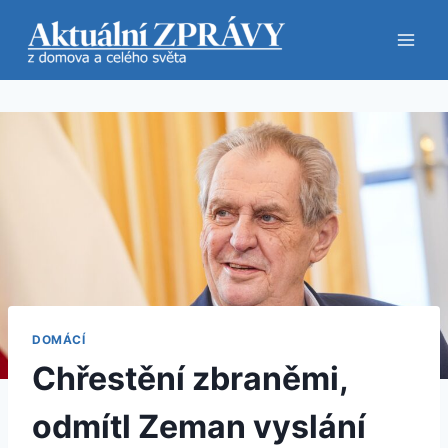
Přeskočit
na
obsah
DOMÁCÍ
Chřestění zbraněmi,
odmítl Zeman vyslání