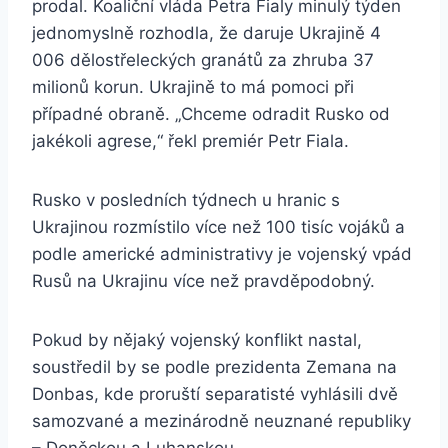
prodal. Koaliční vláda Petra Fialy minulý týden
jednomyslně rozhodla, že daruje Ukrajině 4
006 dělostřeleckých granátů za zhruba 37
milionů korun. Ukrajině to má pomoci při
případné obraně. „Chceme odradit Rusko od
jakékoli agrese,“ řekl premiér Petr Fiala.
Rusko v posledních týdnech u hranic s
Ukrajinou rozmístilo více než 100 tisíc vojáků a
podle americké administrativy je vojenský vpád
Rusů na Ukrajinu více než pravděpodobný.
Pokud by nějaký vojenský konflikt nastal,
soustředil by se podle prezidenta Zemana na
Donbas, kde proruští separatisté vyhlásili dvě
samozvané a mezinárodně neuznané republiky