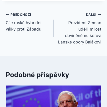
Navigace
PŘEDCHOZÍ
DALŠÍ
Cíle ruské hybridní
Prezident Zeman
pro
války proti Západu
udělil milost
příspěvek
obviněnému šéfovi
Lánské obory Balákovi
Podobné příspěvky