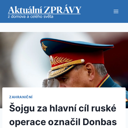
Přeskočit
na
obsah
ZAHRANIČNÍ
Šojgu za hlavní cíl ruské
operace označil Donbas