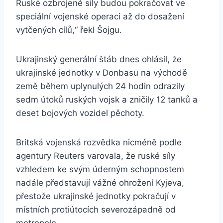
Ruské ozbrojené síly budou pokračovat ve
speciální vojenské operaci až do dosažení
vytčených cílů,“ řekl Šojgu.
Ukrajinský generální štáb dnes ohlásil, že
ukrajinské jednotky v Donbasu na východě
země během uplynulých 24 hodin odrazily
sedm útoků ruských vojsk a zničily 12 tanků a
deset bojových vozidel pěchoty.
Britská vojenská rozvědka nicméně podle
agentury Reuters varovala, že ruské síly
vzhledem ke svým úderným schopnostem
nadále představují vážné ohrožení Kyjeva,
přestože ukrajinské jednotky pokračují v
místních protiútocích severozápadně od