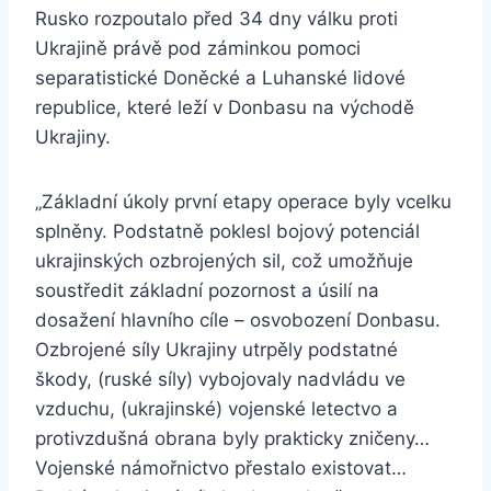
Rusko rozpoutalo před 34 dny válku proti
Ukrajině právě pod záminkou pomoci
separatistické Doněcké a Luhanské lidové
republice, které leží v Donbasu na východě
Ukrajiny.
„Základní úkoly první etapy operace byly vcelku
splněny. Podstatně poklesl bojový potenciál
ukrajinských ozbrojených sil, což umožňuje
soustředit základní pozornost a úsilí na
dosažení hlavního cíle – osvobození Donbasu.
Ozbrojené síly Ukrajiny utrpěly podstatné
škody, (ruské síly) vybojovaly nadvládu ve
vzduchu, (ukrajinské) vojenské letectvo a
protivzdušná obrana byly prakticky zničeny…
Vojenské námořnictvo přestalo existovat…