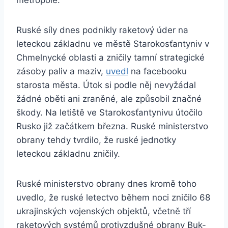
metropole.
Ruské síly dnes podnikly raketový úder na
leteckou základnu ve městě Starokosťantyniv v
Chmelnycké oblasti a zničily tamní strategické
zásoby paliv a maziv,
uvedl
na facebooku
starosta města. Útok si podle něj nevyžádal
žádné oběti ani zraněné, ale způsobil značné
škody. Na letiště ve Starokosťantynivu útočilo
Rusko již začátkem března. Ruské ministerstvo
obrany tehdy tvrdilo, že ruské jednotky
leteckou základnu zničily.
Ruské ministerstvo obrany dnes kromě toho
uvedlo, že ruské letectvo během noci zničilo 68
ukrajinských vojenských objektů, včetně tří
raketových systémů protivzdušné obrany Buk-