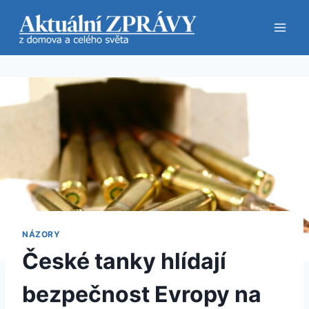
Přeskočit
na
obsah
NÁZORY
České tanky hlídají
bezpečnost Evropy na