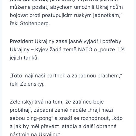
můžeme poslat, abychom umožnili Ukrajincům
bojovat proti postupujícím ruským jednotkám,“
řekl Stoltenberg.
Prezident Ukrajiny zase jasně vyjádřil potřeby
Ukrajiny – Kyjev žádá země NATO o „pouze 1 %“
jejich tanků.
„Toto mají naši partneři a zapadnou prachem,“
řekl Zelenskyj.
Zelenskyj trvá na tom, že zatímco boje
probíhají, západní země nadále „hrají mezi
sebou ping-pong“ a snaží se rozhodnout, „kdo
a jak by měl převézt letadla a další obranné
nástroje na Ukrajinu“.