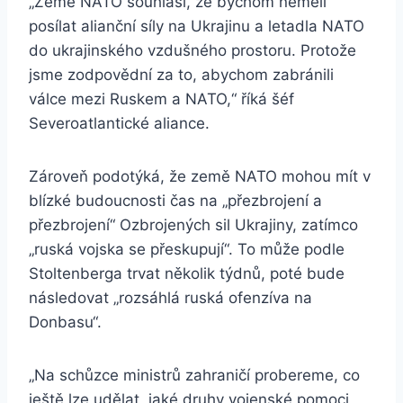
„Země NATO souhlasí, že bychom neměli
posílat alianční síly na Ukrajinu a letadla NATO
do ukrajinského vzdušného prostoru. Protože
jsme zodpovědní za to, abychom zabránili
válce mezi Ruskem a NATO,“ říká šéf
Severoatlantické aliance.
Zároveň podotýká, že země NATO mohou mít v
blízké budoucnosti čas na „přezbrojení a
přezbrojení“ Ozbrojených sil Ukrajiny, zatímco
„ruská vojska se přeskupují“. To může podle
Stoltenberga trvat několik týdnů, poté bude
následovat „rozsáhlá ruská ofenzíva na
Donbasu“.
„Na schůzce ministrů zahraničí probereme, co
ještě lze udělat, jaké druhy vojenské pomoci