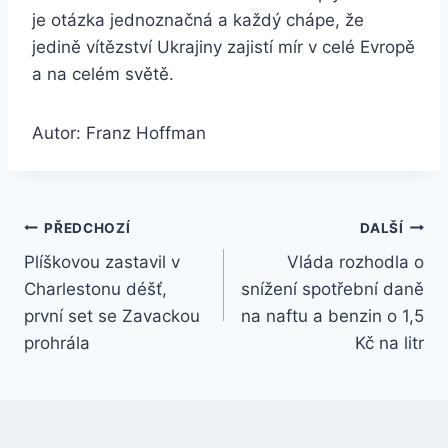
je otázka jednoznačná a každý chápe, že
jedině vítězství Ukrajiny zajistí mír v celé Evropě
a na celém světě.
Autor: Franz Hoffman
Navigace
PŘEDCHOZÍ
DALŠÍ
Plíškovou zastavil v
Vláda rozhodla o
pro
Charlestonu déšť,
snížení spotřební daně
příspěvek
první set se Zavackou
na naftu a benzin o 1,5
prohrála
Kč na litr