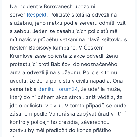
Na incident v Borovanech upozornil
server
Respekt
. Policisté školáka odvezli na
služebnu, jeho matku podle serveru odmítli vzít
s sebou. Jeden ze zasahujících policistů měl
mít navíc v průběhu setkání na hlavě kšiltovku s
heslem Babišovy kampaně. V Českém
Krumlově zase policisté z akce odvedli ženu
protestující proti Babišovi do neoznačeného
auta a odvezli ji na služebnu. Policie k tomu
uvedla, že žena policistu v civilu napadla. Ona
sama řekla
deníku Forum24
, že udeřila muže,
který do ní během akce strkal, aniž věděla, že
jde o policistu v civilu. V tomto případě se bude
zásahem podle Vondráška zabývat úřad vnitřní
kontroly policejního prezidia, závěrečnou
zprávu by měl předložit do konce příštího