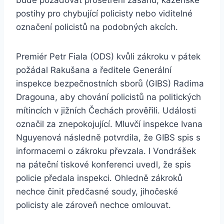
bude požadovat prošetření zásahů, kázeňské
postihy pro chybující policisty nebo viditelné
označení policistů na podobných akcích.
Premiér Petr Fiala (ODS) kvůli zákroku v pátek
požádal Rakušana a ředitele Generální
inspekce bezpečnostních sborů (GIBS) Radima
Dragouna, aby chování policistů na politických
mítincích v jižních Čechách prověřili. Události
označil za znepokojující. Mluvčí inspekce Ivana
Nguyenová následně potvrdila, že GIBS spis s
informacemi o zákroku převzala. I Vondrášek
na páteční tiskové konferenci uvedl, že spis
policie předala inspekci. Ohledně zákroků
nechce činit předčasné soudy, jihočeské
policisty ale zároveň nechce omlouvat.