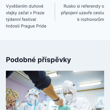
Vyvěšením duhové
Rusko si referendy o
pro
vlajky začal v Praze
připojení uzavře cestu
příspěvek
týdenní festival
k rozhovorům
hrdosti Prague Pride
Podobné příspěvky