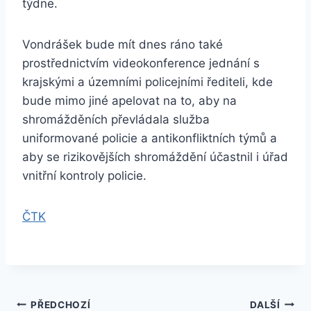
týdne.
Vondrášek bude mít dnes ráno také
prostřednictvím videokonference jednání s
krajskými a územními policejními řediteli, kde
bude mimo jiné apelovat na to, aby na
shromážděních převládala služba
uniformované policie a antikonfliktních týmů a
aby se rizikovějších shromáždění účastnil i úřad
vnitřní kontroly policie.
ČTK
Navigace
PŘEDCHOZÍ
DALŠÍ