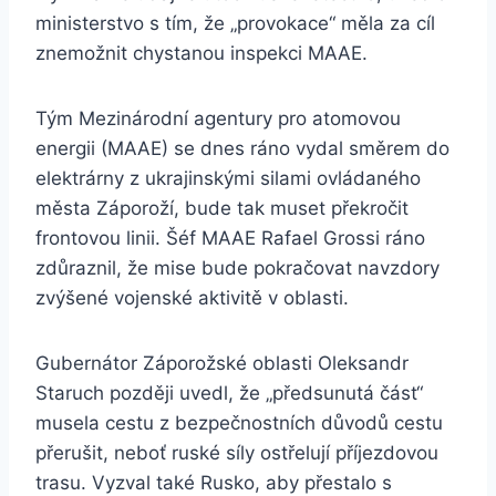
ministerstvo s tím, že „provokace“ měla za cíl
znemožnit chystanou inspekci MAAE.
Tým Mezinárodní agentury pro atomovou
energii (MAAE) se dnes ráno vydal směrem do
elektrárny z ukrajinskými silami ovládaného
města Záporoží, bude tak muset překročit
frontovou linii. Šéf MAAE Rafael Grossi ráno
zdůraznil, že mise bude pokračovat navzdory
zvýšené vojenské aktivitě v oblasti.
Gubernátor Záporožské oblasti Oleksandr
Staruch později uvedl, že „předsunutá část“
musela cestu z bezpečnostních důvodů cestu
přerušit, neboť ruské síly ostřelují příjezdovou
trasu. Vyzval také Rusko, aby přestalo s