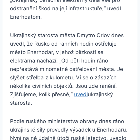
„Ukrajinský personál elektrárny dělá vše pro
odstranění škod na její infrastruktuře,“ uvedl
Enerhoatom.
Ukrajinský starosta města Dmytro Orlov dnes
uvedl, že Rusko od ranních hodin ostřeluje
město Enerhodar, v jehož blízkosti se
elektrárna nachází. „Od pěti hodin ráno
nepřestává minometné ostřelování města. Je
slyšet střelba z kulometu. Ví se o zásazích
několika civilních objektů. Jsou zde ranění.
Zjišťujeme, kolik přesně,“
uvedl
ukrajinský
starosta.
Podle ruského ministerstva obrany dnes ráno
ukrajinské síly provedly výsadek u Enerhodaru.
Nyní na ně údajně útočí ruské letectvo, uvedlo