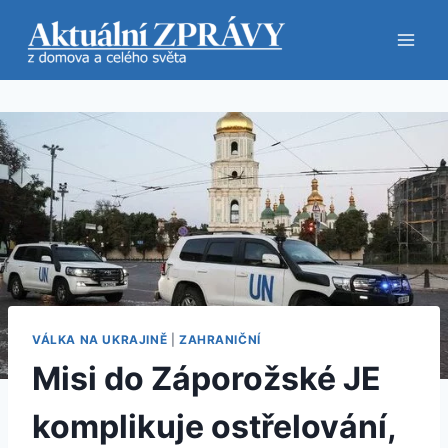
Přeskočit
na
obsah
VÁLKA NA UKRAJINĚ
|
ZAHRANIČNÍ
Misi do Záporožské JE
komplikuje ostřelování,