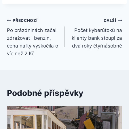
Navigace
PŘEDCHOZÍ
DALŠÍ
Po prázdninách začal
Počet kyberútoků na
pro
zdražovat i benzin,
klienty bank stoupl za
příspěvek
cena nafty vyskočila o
dva roky čtyřnásobně
víc než 2 Kč
Podobné příspěvky