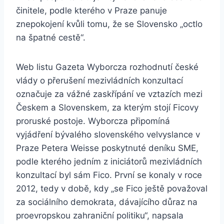
činitele, podle kterého v Praze panuje
znepokojení kvůli tomu, že se Slovensko „octlo
na špatné cestě“.
Web listu Gazeta Wyborcza rozhodnutí české
vlády o přerušení mezivládních konzultací
označuje za vážné zaskřípání ve vztazích mezi
Českem a Slovenskem, za kterým stojí Ficovy
proruské postoje. Wyborcza připomíná
vyjádření bývalého slovenského velvyslance v
Praze Petera Weisse poskytnuté deníku SME,
podle kterého jedním z iniciátorů mezivládních
konzultací byl sám Fico. První se konaly v roce
2012, tedy v době, kdy „se Fico ještě považoval
za sociálního demokrata, dávajícího důraz na
proevropskou zahraniční politiku“, napsala