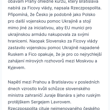
obavám Prahy ohledně kurzu, který Bratislava
nabírá za Ficovy vlády, napsala Rzeczpospolita.
Připomíná, že Česko je podobně jako Polsko
pro další vojenskou pomoc Ukrajině a stojí
mimo jiné za iniciativou, aby EU munici pro
ukrajinskou armádu nakupovala za svými
hranicemi. Naopak Slovensko za Ficovy vlády
zastavilo vojenskou pomoc Ukrajině napadené
Ruskem a Fico opakuje, že je pro co nejrychlejší
zahájení mírových rozhovorů mezi Moskvou a
Kyjevem.
Napětí mezi Prahou a Bratislavou v posledních
dnech vzrostlo kvůli schůzce slovenského
ministra zahraničí Juraje Blanára s jeho ruským
protějškem Sergejem Lavrovem.
Rzeczpospolita cituje nejmenovaného českého