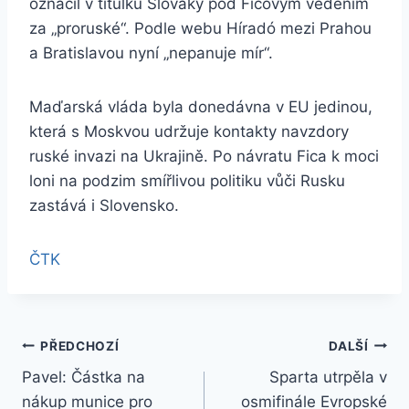
označil v titulku Slováky pod Ficovým vedením
za „proruské“. Podle webu Híradó mezi Prahou
a Bratislavou nyní „nepanuje mír“.
Maďarská vláda byla donedávna v EU jedinou,
která s Moskvou udržuje kontakty navzdory
ruské invazi na Ukrajině. Po návratu Fica k moci
loni na podzim smířlivou politiku vůči Rusku
zastává i Slovensko.
ČTK
Navigace
PŘEDCHOZÍ
DALŠÍ
Pavel: Částka na
Sparta utrpěla v
pro
nákup munice pro
osmifinále Evropské