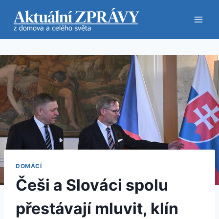
Přeskočit
na
obsah
DOMÁCÍ
Češi a Slováci spolu
přestávají mluvit, klín