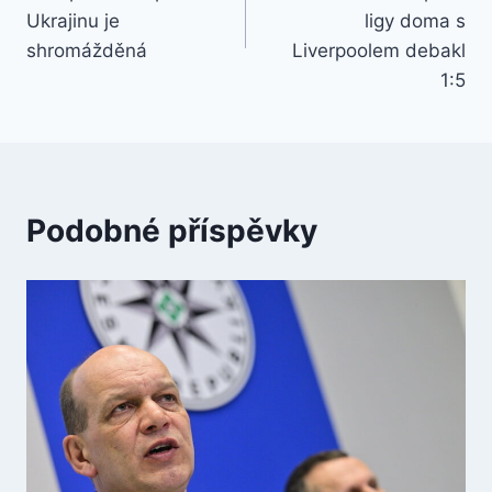
příspěvek
Ukrajinu je
ligy doma s
shromážděná
Liverpoolem debakl
1:5
Podobné příspěvky