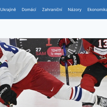
 Ukrajině
Domácí
Zahraniční
Názory
Ekonomik