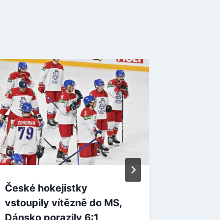
České hokejistky
Světová
vstoupily vítězně do MS,
vypadl
Dánsko porazily 6:1
2. kole