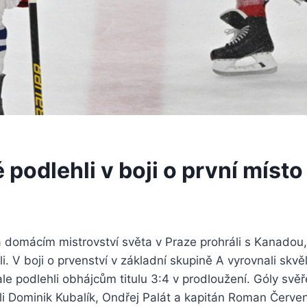
 podlehli v boji o první míst
a domácím mistrovství světa v Praze prohráli s Kanadou
i. V boji o prvenství v základní skupině A vyrovnali skvě
le podlehli obhájcům titulu 3:4 v prodloužení. Góly svě
li Dominik Kubalík, Ondřej Palát a kapitán Roman Červe