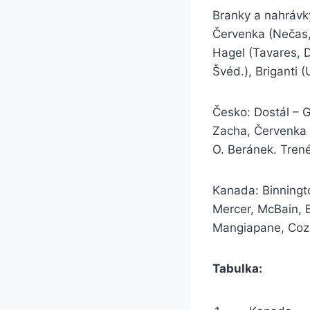
Branky a nahrávky
Červenka (Nečas, 
Hagel (Tavares, D
Švéd.), Briganti (
Česko: Dostál – G
Zacha, Červenka –
O. Beránek. Trenér
Kanada: Binningt
Mercer, McBain, 
Mangiapane, Coze
Tabulka: