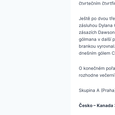
čtvrtečním čtvrt
Ještě po dvou tře
zásluhou Dylana C
zásazích Dawsona
gólmana v další p
brankou vyrovnal.
dnešním gólem C
O konečném pořad
rozhodne večerní
Skupina A (Praha
Česko – Kanada 3: