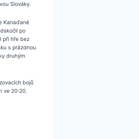
vou Slováky.
épe Kanaďané
odskočil po
 při hře bez
isku s prázdnou
áky druhým
zovacích bojů
m ve 20:20.