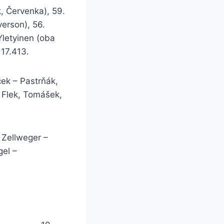
k, Červenka), 59.
erson), 56.
Yletyinen (oba
 17.413.
ček – Pastrňák,
– Flek, Tomášek,
 Zellweger –
gel –