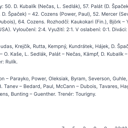
: 50. D. Kubalík (Nečas, L. Sedlák), 57. Palát (D. Špače
D. Špaček) – 42. Cozens (Power, Paul), 52. Mercer (Sev
ubois), 64. Cozens. Rozhodčí: Kaukokari (Fin.), Björk – 
USA). Vyloučení: 2:4. Využití: 2:1. V oslabení: 0:1. Diváci:
udas, Krejčík, Rutta, Kempný, Kundrátek, Hájek, D. Špa
 O. Kaše, L. Sedlák, Palát – Nečas, Kämpf, D. Kubalík 
: Rulík.
on – Parayko, Power, Oleksiak, Byram, Severson, Guhle,
B. Tanev – Bedard, Paul, McCann – Dubois, Tavares, Ha
ns, Bunting – Guenther. Trenér: Tourigny.