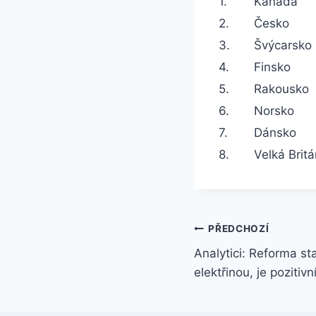
1.
Kanada
2.
Česko
3.
Švýcarsko
4.
Finsko
5.
Rakousko
6.
Norsko
7.
Dánsko
8.
Velká Britá
Navigace
PŘEDCHOZÍ
Analytici: Reforma sta
pro
elektřinou, je pozitivn
příspěvek