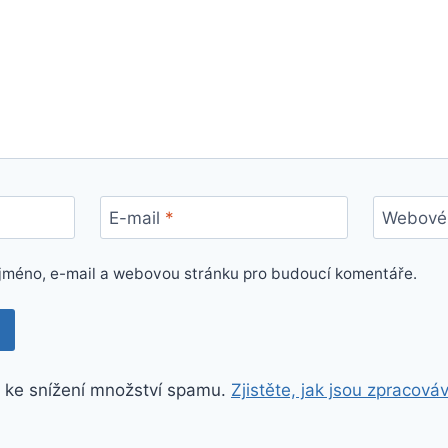
E-mail
*
Webové 
e jméno, e-mail a webovou stránku pro budoucí komentáře.
 ke snížení množství spamu.
Zjistěte, jak jsou zpracová