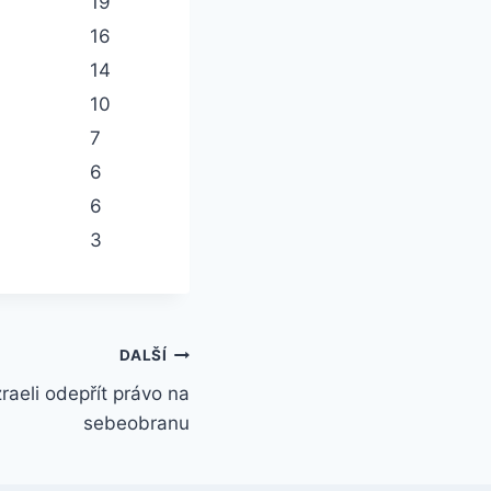
19
16
14
10
7
6
6
3
DALŠÍ
zraeli odepřít právo na
sebeobranu