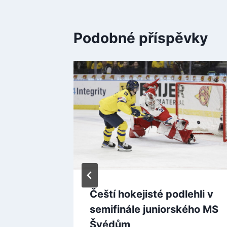
Podobné příspěvky
Čeští hokejisté podlehli v
ůli
semifinále juniorského MS
émům
Švédům