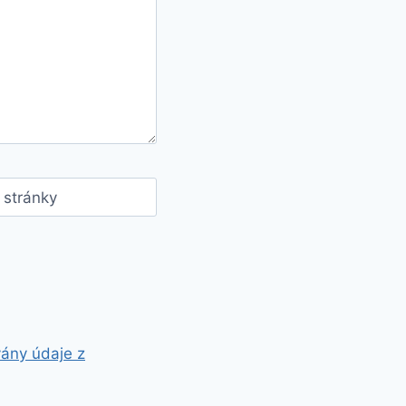
stránky
vány údaje z