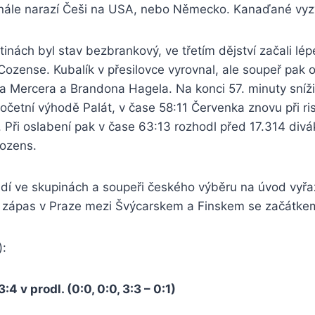
finále narazí Češi na USA, nebo Německo. Kanaďané vyz
tinách byl stav bezbrankový, ve třetím dějství začali l
ozense. Kubalík v přesilovce vyrovnal, ale soupeř pak 
 Mercera a Brandona Hagela. Na konci 57. minuty snížil
očetní výhodě Palát, v čase 58:11 Červenka znovu při r
 Při oslabení pak v čase 63:13 rozhodl před 17.314 div
ozens.
í ve skupinách a soupeři českého výběru na úvod vyřa
 zápas v Praze mezi Švýcarskem a Finskem se začátke
):
4 v prodl. (0:0, 0:0, 3:3 – 0:1)