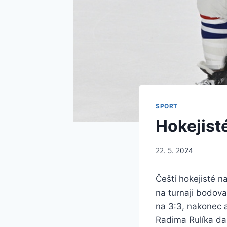
SPORT
Hokejisté
22. 5. 2024
Čeští hokejisté n
na turnaji bodoval
na 3:3, nakonec a
Radima Rulíka da