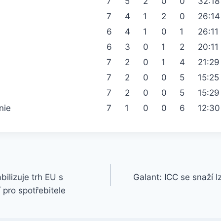
7
5
2
0
0
32:18
7
4
1
2
0
26:14
6
4
1
0
1
26:11
6
3
0
1
2
20:11
7
2
0
1
4
21:29
7
2
0
0
5
15:25
7
2
0
0
5
15:29
nie
7
1
0
0
6
12:30
bilizuje trh EU s
Galant: ICC se snaží I
í pro spotřebitele