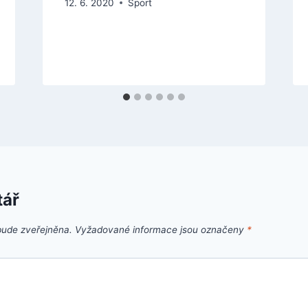
12. 6. 2020
Sport
tář
bude zveřejněna.
Vyžadované informace jsou označeny
*