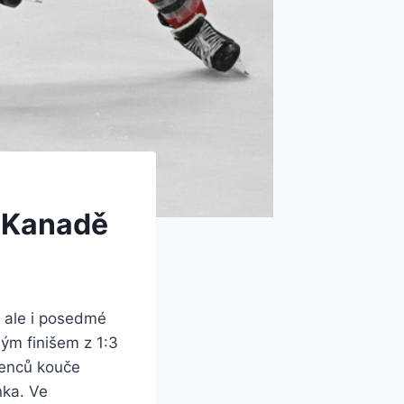
o Kanadě
, ale i posedmé
lým finišem z 1:3
řenců kouče
nka. Ve