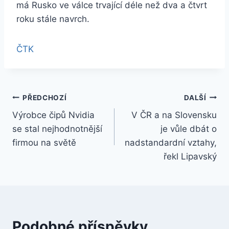
má Rusko ve válce trvající déle než dva a čtvrt
roku stále navrch.
ČTK
Navigace
PŘEDCHOZÍ
DALŠÍ
Výrobce čipů Nvidia
V ČR a na Slovensku
pro
se stal nejhodnotnější
je vůle dbát o
příspěvek
firmou na světě
nadstandardní vztahy,
řekl Lipavský
Podobné příspěvky