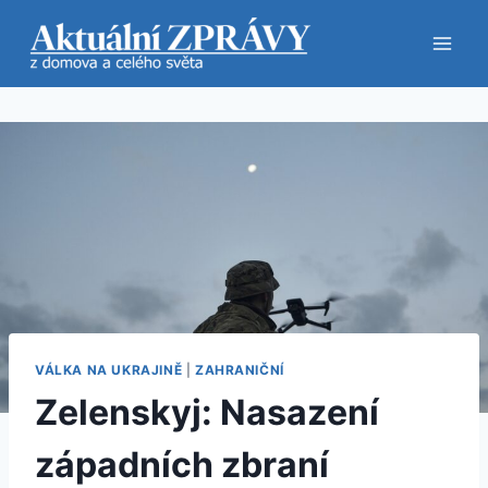
Přeskočit
na
obsah
VÁLKA NA UKRAJINĚ
|
ZAHRANIČNÍ
Zelenskyj: Nasazení
západních zbraní