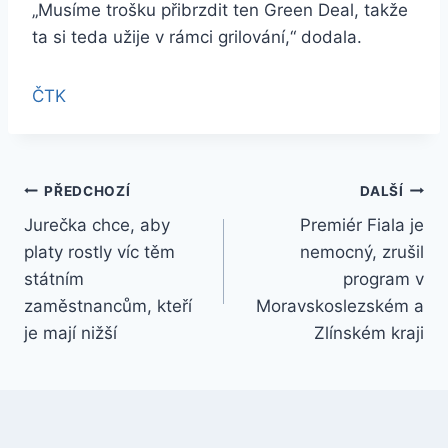
„Musíme trošku přibrzdit ten Green Deal, takže
ta si teda užije v rámci grilování,“ dodala.
ČTK
Navigace
PŘEDCHOZÍ
DALŠÍ
Jurečka chce, aby
Premiér Fiala je
pro
platy rostly víc těm
nemocný, zrušil
příspěvek
státním
program v
zaměstnancům, kteří
Moravskoslezském a
je mají nižší
Zlínském kraji