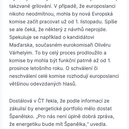
takzvané grilování. V případě, že europoslanci
nikoho neodmítnou, mohla by nová Evropská
komise začít pracovat už od 1. listopadu. Spíše
se ale čeká, že některý z návrhů neprojde.
Spekuluje se například o kandidátovi
Maďarska, současném eurokomisaři Olivéru
Várhelyim. To by celý proces prodloužilo a
komise by mohla být funkční patrně až od 1.
prosince letošního roku. O schválení či
neschválení celé komise rozhodují europoslanci
většinou odevzdaných hlasů.
Dostálová v ČT řekla, že podle informací ze
zákulisí by energetické portfolio mělo dostat
Španělsko. „Pro nás není úplně dobrá zpráva,
že energetiku bude mít Španělka,“ uvedla.