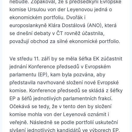
nebude. Zopakoval, že s předsedkyní Evropské
komise Ursulou von der Leyenovou jedná o
ekonomickém portfoliu. Dvořák i
europoslankyně Klára Dostálová (ANO), která
se dnešní debaty v ČT rovněž účastnila,
považují obchod za silné ekonomické portfolio.
Ve středu 11. září by se měla šéfka EK zúčastnit
jednání Konference předsedů v Evropském
parlamentu (EP), kam byla pozvána, aby
představila navrhované složení nové Evropské
komise. Konference předsedů se skládá z šéfky
EP a šéfů jednotlivých parlamentních frakcí.
Očekává se tedy, že v tento den by složení
komise mohla von der Leyenová oznámit i
veřejně. Následně se podle portfolií uskuteční
slyšení jednotlivých kandidátů ve výborech EP,