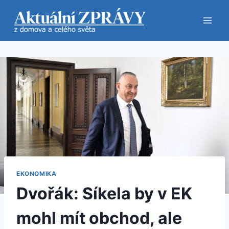
Přeskočit
na
obsah
EKONOMIKA
Dvořák: Síkela by v EK
mohl mít obchod, ale