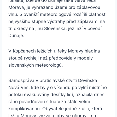
lokalitě, kde se do Dunaje také vlévá řeka
Morava, je vyhrazeno území pro záplavovou
vlnu. Slovenští meteorologové rozšířili platnost
nejvyššího stupně výstrahy před záplavami na
tři okresy na jihu Slovenska, jež leží v povodí
Dunaje.
V Kopčanech ležících u řeky Moravy hladina
stoupá rychleji než předpovídaly modely
slovenských meteorologů.
Samospráva v bratislavské čtvrti Devínska
Nová Ves, kde byly o víkendu po vylití místního
potoku evakuovány desítky lidí, označila dnes
ráno povodňovou situaci za stále velmi
komplikovanou. Obyvatele jedné z ulic, která
leží u Moravy, vyzvala, aby se připravili na