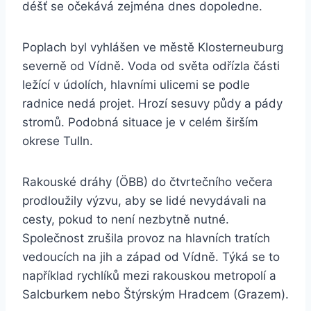
déšť se očekává zejména dnes dopoledne.
Poplach byl vyhlášen ve městě Klosterneuburg
severně od Vídně. Voda od světa odřízla části
ležící v údolích, hlavními ulicemi se podle
radnice nedá projet. Hrozí sesuvy půdy a pády
stromů. Podobná situace je v celém širším
okrese Tulln.
Rakouské dráhy (ÖBB) do čtvrtečního večera
prodloužily výzvu, aby se lidé nevydávali na
cesty, pokud to není nezbytně nutné.
Společnost zrušila provoz na hlavních tratích
vedoucích na jih a západ od Vídně. Týká se to
například rychlíků mezi rakouskou metropolí a
Salcburkem nebo Štýrským Hradcem (Grazem).