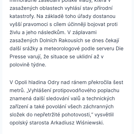
mimořádné zasedání polské vlády, která v
zasažených oblastech vyhlásí stav přírodní
katastrofy. Na základě toho úřady dostanou
vyšší pravomoci s cílem účinněji bojovat proti
živlu a jeho následkům. V záplavami
zasažených Dolních Rakousích se dnes čekají
další srážky a meteorologové podle serveru Die
Presse varují, že situace se uklidní až v
polovině týdne.
V Opoli hladina Odry nad ránem překročila šest
metrů. „Vyhlášení protipovodňového poplachu
znamená další sledování valů a technických
zařízení a také povolání všech záchranných
složek do nepřetržité pohotovosti,“ vysvětlil
opolský starosta Arkadiusz Wiśniewski.