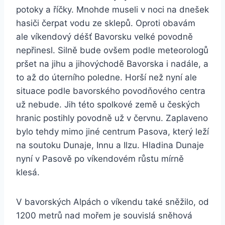
potoky a říčky. Mnohde museli v noci na dnešek
hasiči čerpat vodu ze sklepů. Oproti obavám
ale víkendový déšť Bavorsku velké povodně
nepřinesl. Silně bude ovšem podle meteorologů
pršet na jihu a jihovýchodě Bavorska i nadále, a
to až do úterního poledne. Horší než nyní ale
situace podle bavorského povodňového centra
už nebude. Jih této spolkové země u českých
hranic postihly povodně už v červnu. Zaplaveno
bylo tehdy mimo jiné centrum Pasova, který leží
na soutoku Dunaje, Innu a Ilzu. Hladina Dunaje
nyní v Pasově po víkendovém růstu mírně
klesá.
V bavorských Alpách o víkendu také sněžilo, od
1200 metrů nad mořem je souvislá sněhová