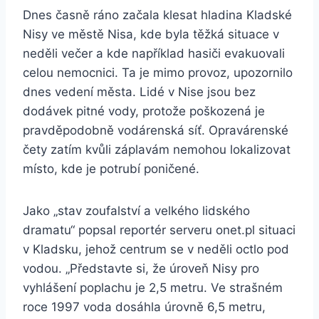
Dnes časně ráno začala klesat hladina Kladské
Nisy ve městě Nisa, kde byla těžká situace v
neděli večer a kde například hasiči evakuovali
celou nemocnici. Ta je mimo provoz, upozornilo
dnes vedení města. Lidé v Nise jsou bez
dodávek pitné vody, protože poškozená je
pravděpodobně vodárenská síť. Opravárenské
čety zatím kvůli záplavám nemohou lokalizovat
místo, kde je potrubí poničené.
Jako „stav zoufalství a velkého lidského
dramatu“ popsal reportér serveru onet.pl situaci
v Kladsku, jehož centrum se v neděli octlo pod
vodou. „Představte si, že úroveň Nisy pro
vyhlášení poplachu je 2,5 metru. Ve strašném
roce 1997 voda dosáhla úrovně 6,5 metru,