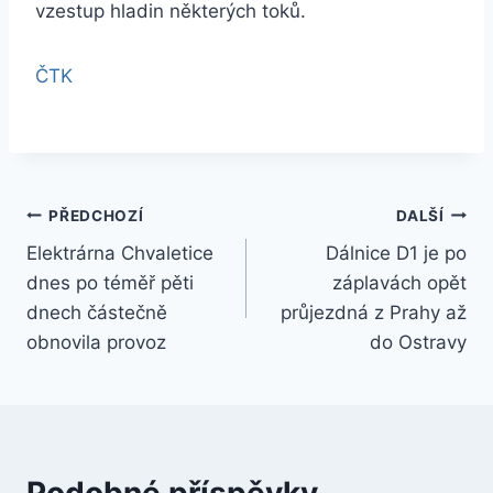
vzestup hladin některých toků.
ČTK
Navigace
PŘEDCHOZÍ
DALŠÍ
Elektrárna Chvaletice
Dálnice D1 je po
pro
dnes po téměř pěti
záplavách opět
příspěvek
dnech částečně
průjezdná z Prahy až
obnovila provoz
do Ostravy