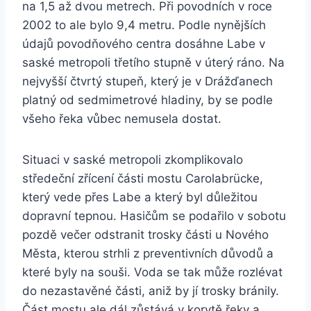
na 1,5 až dvou metrech. Při povodních v roce
2002 to ale bylo 9,4 metru. Podle nynějších
údajů povodňového centra dosáhne Labe v
saské metropoli třetího stupně v úterý ráno. Na
nejvyšší čtvrtý stupeň, který je v Drážďanech
platný od sedmimetrové hladiny, by se podle
všeho řeka vůbec nemusela dostat.
Situaci v saské metropoli zkomplikovalo
středeční zřícení části mostu Carolabrücke,
který vede přes Labe a který byl důležitou
dopravní tepnou. Hasičům se podařilo v sobotu
pozdě večer odstranit trosky části u Nového
Města, kterou strhli z preventivních důvodů a
které byly na souši. Voda se tak může rozlévat
do nezastavěné části, aniž by jí trosky bránily.
Část mostu ale dál zůstává v korytě řeky a