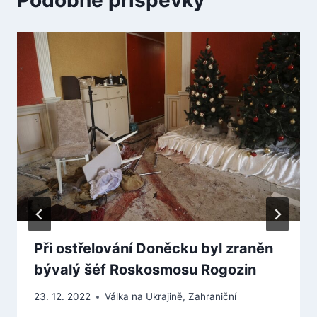
Podobné příspěvky
Při ostřelování Doněcku byl zraněn
bývalý šéf Roskosmosu Rogozin
23. 12. 2022
Válka na Ukrajině
,
Zahraniční