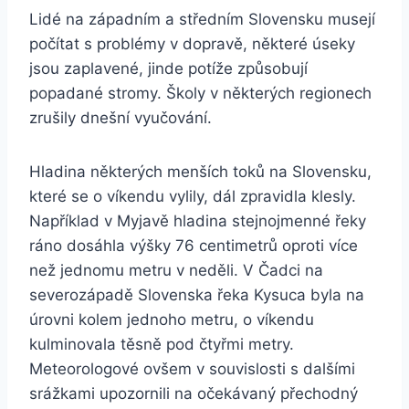
Lidé na západním a středním Slovensku musejí
počítat s problémy v dopravě, některé úseky
jsou zaplavené, jinde potíže způsobují
popadané stromy. Školy v některých regionech
zrušily dnešní vyučování.
Hladina některých menších toků na Slovensku,
které se o víkendu vylily, dál zpravidla klesly.
Například v Myjavě hladina stejnojmenné řeky
ráno dosáhla výšky 76 centimetrů oproti více
než jednomu metru v neděli. V Čadci na
severozápadě Slovenska řeka Kysuca byla na
úrovni kolem jednoho metru, o víkendu
kulminovala těsně pod čtyřmi metry.
Meteorologové ovšem v souvislosti s dalšími
srážkami upozornili na očekávaný přechodný