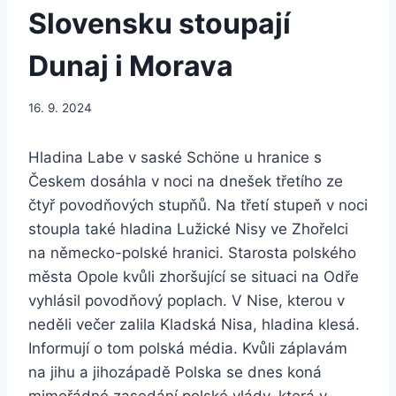
Slovensku stoupají
Dunaj i Morava
16. 9. 2024
Hladina Labe v saské Schöne u hranice s
Českem dosáhla v noci na dnešek třetího ze
čtyř povodňových stupňů. Na třetí stupeň v noci
stoupla také hladina Lužické Nisy ve Zhořelci
na německo-polské hranici. Starosta polského
města Opole kvůli zhoršující se situaci na Odře
vyhlásil povodňový poplach. V Nise, kterou v
neděli večer zalila Kladská Nisa, hladina klesá.
Informují o tom polská média. Kvůli záplavám
na jihu a jihozápadě Polska se dnes koná