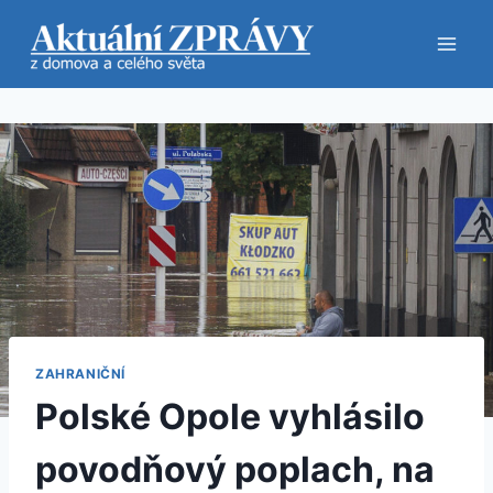
Přeskočit
na
obsah
ZAHRANIČNÍ
Polské Opole vyhlásilo
povodňový poplach, na