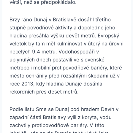
větší, než se předpokládalo.
Brzy ráno Dunaj v Bratislavě dosáhl třetího
stupně povodňové aktivity a dopoledne jeho
hladina přesáhla výšku devět metrů. Evropský
veletok by tam měl kulminovat v úterý na úrovni
necelých 9,4 metru. Vodohospodáři v
uplynulých dnech postavili ve slovenské
metropoli mobilní protipovodňové bariéry, které
město ochránily před rozsáhlými škodami už v
roce 2013, kdy hladina Dunaje dosáhla
rekordních přes deset metrů.
Podle listu Sme se Dunaj pod hradem Devín v
západní části Bratislavy vylil z koryta, vodu
zachytily protipovodňové bariéry. V této