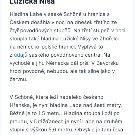
Lužická Nisa
Hladina Labe v saské Schöně u hranice s
Českem dosáhla v noci na dnešek třetího ze
čtyř povodňových stupňů. Na třetí stupeň v noci
stoupla také hladina Lužické Nisy ve Zhořelci
na německo-polské hranici. Vyplývá to
z
údajů
saského povodňového centra. Na
východě a jihu Německa dál prší. V Bavorsku
hrozí povodně, nebudou ale tak silné jako v
červnu.
V Schöně, která leží nedaleko českého
Hřenska, je nyní hladina Labe nad šesti metry.
Běžně je to 1,5 metru. Hladina stoupá i dál po
proudu, v Drážďanech je nyní Labe na druhém
stupni s výškou 5,6 metru. Obvykle je tam řeka