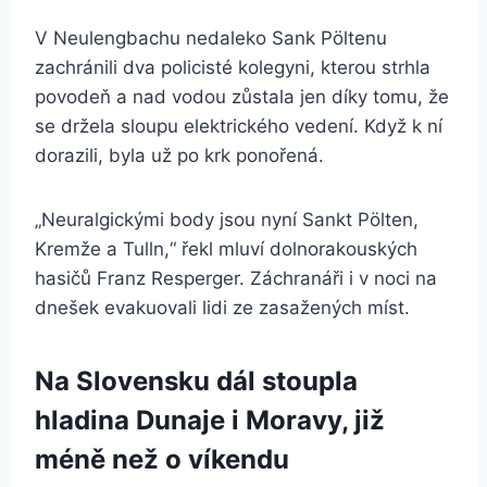
V Neulengbachu nedaleko Sank Pöltenu
zachránili dva policisté kolegyni, kterou strhla
povodeň a nad vodou zůstala jen díky tomu, že
se držela sloupu elektrického vedení. Když k ní
dorazili, byla už po krk ponořená.
„Neuralgickými body jsou nyní Sankt Pölten,
Kremže a Tulln,“ řekl mluví dolnorakouských
hasičů Franz Resperger. Záchranáři i v noci na
dnešek evakuovali lidi ze zasažených míst.
Na Slovensku dál stoupla
hladina Dunaje i Moravy, již
méně než o víkendu