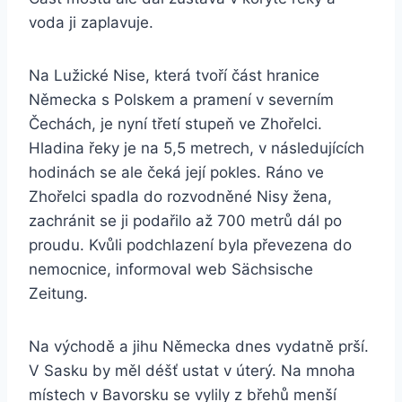
voda ji zaplavuje.
Na Lužické Nise, která tvoří část hranice
Německa s Polskem a pramení v severním
Čechách, je nyní třetí stupeň ve Zhořelci.
Hladina řeky je na 5,5 metrech, v následujících
hodinách se ale čeká její pokles. Ráno ve
Zhořelci spadla do rozvodněné Nisy žena,
zachránit se ji podařilo až 700 metrů dál po
proudu. Kvůli podchlazení byla převezena do
nemocnice, informoval web Sächsische
Zeitung.
Na východě a jihu Německa dnes vydatně prší.
V Sasku by měl déšť ustat v úterý. Na mnoha
místech v Bavorsku se vylily z břehů menší