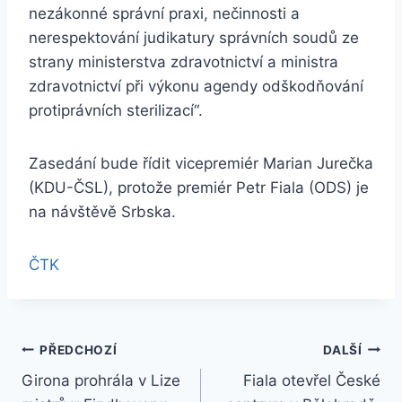
nezákonné správní praxi, nečinnosti a
nerespektování judikatury správních soudů ze
strany ministerstva zdravotnictví a ministra
zdravotnictví při výkonu agendy odškodňování
protiprávních sterilizací“.
Zasedání bude řídit vicepremiér Marian Jurečka
(KDU-ČSL), protože premiér Petr Fiala (ODS) je
na návštěvě Srbska.
ČTK
Navigace
PŘEDCHOZÍ
DALŠÍ
Girona prohrála v Lize
Fiala otevřel České
pro