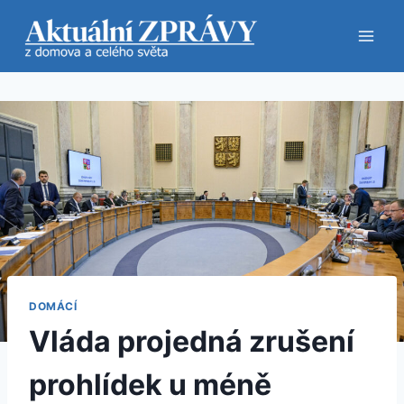
Přeskočit
na
obsah
DOMÁCÍ
Vláda projedná zrušení
prohlídek u méně