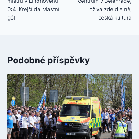
mistrů v Eindhovenu
centrum v Bělehradě,
příspěvek
0:4, Krejčí dal vlastní
ožívá zde dle něj
gól
česká kultura
Podobné příspěvky