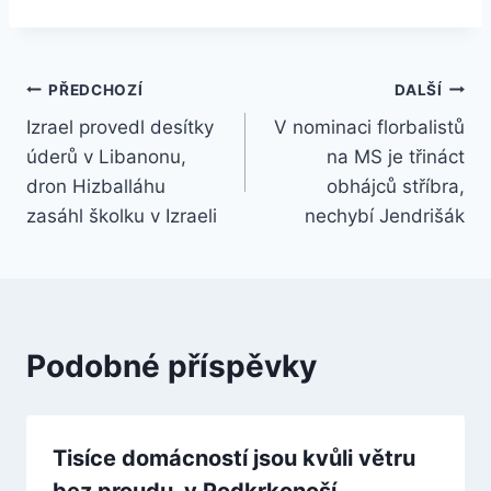
Navigace
PŘEDCHOZÍ
DALŠÍ
Izrael provedl desítky
V nominaci florbalistů
pro
úderů v Libanonu,
na MS je třináct
příspěvek
dron Hizballáhu
obhájců stříbra,
zasáhl školku v Izraeli
nechybí Jendrišák
Podobné příspěvky
Tisíce domácností jsou kvůli větru