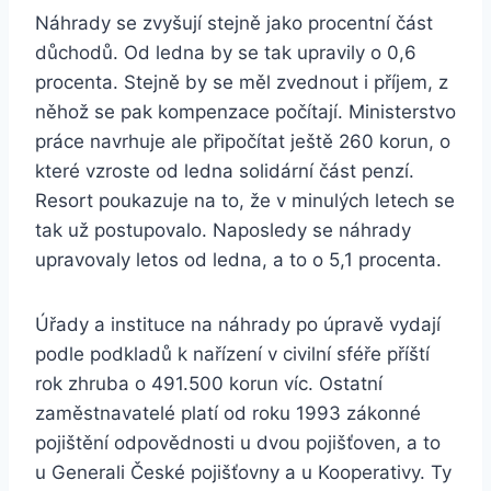
Náhrady se zvyšují stejně jako procentní část
důchodů. Od ledna by se tak upravily o 0,6
procenta. Stejně by se měl zvednout i příjem, z
něhož se pak kompenzace počítají. Ministerstvo
práce navrhuje ale připočítat ještě 260 korun, o
které vzroste od ledna solidární část penzí.
Resort poukazuje na to, že v minulých letech se
tak už postupovalo. Naposledy se náhrady
upravovaly letos od ledna, a to o 5,1 procenta.
Úřady a instituce na náhrady po úpravě vydají
podle podkladů k nařízení v civilní sféře příští
rok zhruba o 491.500 korun víc. Ostatní
zaměstnavatelé platí od roku 1993 zákonné
pojištění odpovědnosti u dvou pojišťoven, a to
u Generali České pojišťovny a u Kooperativy. Ty