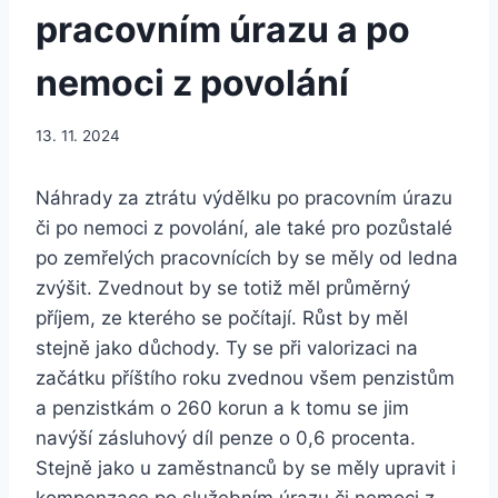
pracovním úrazu a po
nemoci z povolání
13. 11. 2024
Náhrady za ztrátu výdělku po pracovním úrazu
či po nemoci z povolání, ale také pro pozůstalé
po zemřelých pracovnících by se měly od ledna
zvýšit. Zvednout by se totiž měl průměrný
příjem, ze kterého se počítají. Růst by měl
stejně jako důchody. Ty se při valorizaci na
začátku příštího roku zvednou všem penzistům
a penzistkám o 260 korun a k tomu se jim
navýší zásluhový díl penze o 0,6 procenta.
Stejně jako u zaměstnanců by se měly upravit i