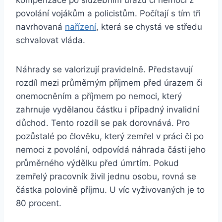
kompenzace po služebním úrazu či nemoci z
povolání vojákům a policistům. Počítají s tím tři
navrhovaná
nařízení
, která se chystá ve středu
schvalovat vláda.
Náhrady se valorizují pravidelně. Představují
rozdíl mezi průměrným příjmem před úrazem či
onemocněním a příjmem po nemoci, který
zahrnuje vydělanou částku i případný invalidní
důchod. Tento rozdíl se pak dorovnává. Pro
pozůstalé po člověku, který zemřel v práci či po
nemoci z povolání, odpovídá náhrada části jeho
průměrného výdělku před úmrtím. Pokud
zemřelý pracovník živil jednu osobu, rovná se
částka polovině příjmu. U víc vyživovaných je to
80 procent.