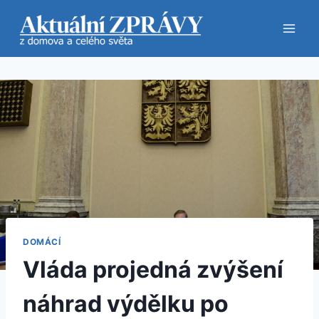
Přeskočit
na
obsah
DOMÁCÍ
Vláda projedná zvýšení
náhrad výdělku po